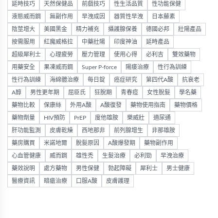
延時技巧
天然保健品
前戲技巧
性生活品質
性功能保健
液態威而鋼
無副作用
早洩成因
器質性早洩
日本藤素
陰莖增大
美國黑金
精力補充
攝護腺保養
德國必邦
壯陽產品
按需服用
紅魔威格拉
中藥壯陽
印度神油
延時產品
超級犀利士
心理疲勞
壓力管理
使用心得
必利吉
雙效藥物
用藥安全
果凍威而鋼
Super P-force
陽痿治療
性行為訓練
性行為訓練
海綿體治療
每日錠
癌症研究
第四代A酸
抗衰老
A醇
男性更年期
屈臣氏
狂脫期
青春痘
女性脫髮
學名藥
藥物比較
保康絲
外用A酸
A酸復發
藥物使用指南
藥物價格
藥物劑量
HIV預防
PrEP
度他雄胺
樂威壯
適尿通
肝功能監測
皮膚乾燥
西地那非
前列腺增生
非那雄胺
藥房購買
米諾地爾
脫髮原因
A酸爆發期
藥物副作用
心血管健康
威而鋼
雄性禿
生髮治療
必利勁
早洩治療
藥效說明
處方藥物
男性保健
勃起障礙
犀利士
男士健康
醫療資訊
暗瘡治療
口服A酸
皮膚護理