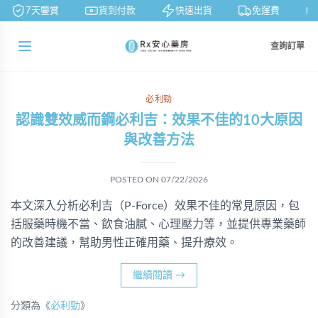
7天鑒賞
貨到付款
快速出貨
免運費
查詢訂單
必利勁
認識雙效威而鋼必利吉：效果不佳的10大原因
與改善方法
POSTED ON
07/22/2026
本文深入分析必利吉（P-Force）效果不佳的常見原因，包
括服藥時機不當、飲食油膩、心理壓力等，並提供專業藥師
的改善建議，幫助男性正確用藥、提升療效。
繼續閱讀
→
分類為《
必利勁
》