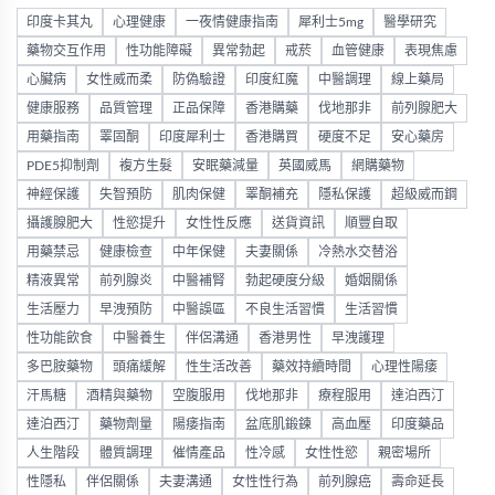
印度卡其丸
心理健康
一夜情健康指南
犀利士5mg
醫學研究
藥物交互作用
性功能障礙
異常勃起
戒菸
血管健康
表現焦慮
心臟病
女性威而柔
防偽驗證
印度紅魔
中醫調理
線上藥局
健康服務
品質管理
正品保障
香港購藥
伐地那非
前列腺肥大
用藥指南
睪固酮
印度犀利士
香港購買
硬度不足
安心藥房
PDE5抑制劑
複方生髮
安眠藥減量
英國威馬
網購藥物
神經保護
失智預防
肌肉保健
睪酮補充
隱私保護
超級威而鋼
攝護腺肥大
性慾提升
女性性反應
送貨資訊
順豐自取
用藥禁忌
健康檢查
中年保健
夫妻關係
冷熱水交替浴
精液異常
前列腺炎
中醫補腎
勃起硬度分級
婚姻關係
生活壓力
早洩預防
中醫誤區
不良生活習慣
生活習慣
性功能飲食
中醫養生
伴侶溝通
香港男性
早洩護理
多巴胺藥物
頭痛緩解
性生活改善
藥效持續時間
心理性陽痿
汗馬糖
酒精與藥物
空腹服用
伐地那非
療程服用
達泊西汀
達泊西汀
藥物劑量
陽痿指南
盆底肌鍛鍊
高血壓
印度藥品
人生階段
體質調理
催情產品
性冷感
女性性慾
親密場所
性隱私
伴侶關係
夫妻溝通
女性性行為
前列腺癌
壽命延長