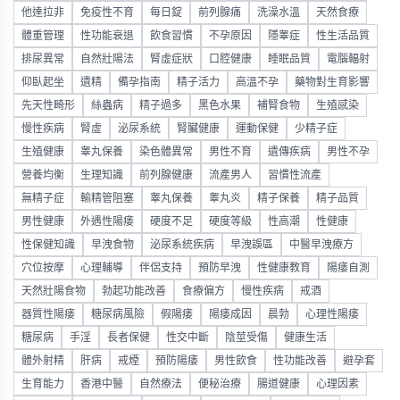
他達拉非
免疫性不育
每日錠
前列腺痛
洗澡水溫
天然食療
體重管理
性功能衰退
飲食習慣
不孕原因
隱睾症
性生活品質
排尿異常
自然壯陽法
腎虛症狀
口腔健康
睡眠品質
電腦輻射
仰臥起坐
遺精
備孕指南
精子活力
高溫不孕
藥物對生育影響
先天性畸形
絲蟲病
精子過多
黑色水果
補腎食物
生殖感染
慢性疾病
腎虛
泌尿系統
腎臟健康
運動保健
少精子症
生殖健康
睾丸保養
染色體異常
男性不育
遺傳疾病
男性不孕
營養均衡
生理知識
前列腺健康
流產男人
習慣性流產
無精子症
輸精管阻塞
睾丸保養
睾丸炎
精子保養
精子品質
男性健康
外遇性陽痿
硬度不足
硬度等級
性高潮
性健康
性保健知識
早洩食物
泌尿系統疾病
早洩誤區
中醫早洩療方
穴位按摩
心理輔導
伴侶支持
預防早洩
性健康教育
陽痿自測
天然壯陽食物
勃起功能改善
食療偏方
慢性疾病
戒酒
器質性陽痿
糖尿病風險
假陽痿
陽痿成因
晨勃
心理性陽痿
糖尿病
手淫
長者保健
性交中斷
陰莖受傷
健康生活
體外射精
肝病
戒煙
預防陽痿
男性飲食
性功能改善
避孕套
生育能力
香港中醫
自然療法
便秘治療
腸道健康
心理因素