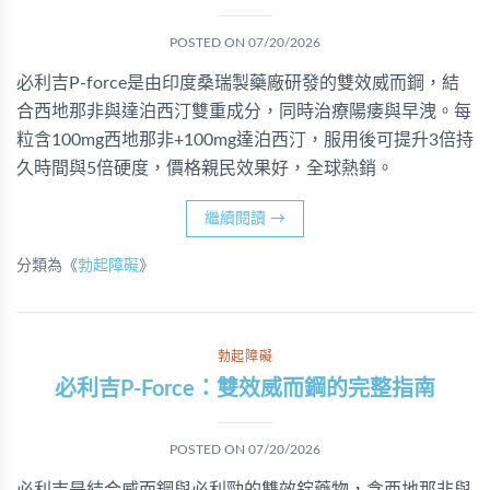
POSTED ON
07/20/2026
必利吉P-force是由印度桑瑞製藥廠研發的雙效威而鋼，結
合西地那非與達泊西汀雙重成分，同時治療陽痿與早洩。每
粒含100mg西地那非+100mg達泊西汀，服用後可提升3倍持
久時間與5倍硬度，價格親民效果好，全球熱銷。
繼續閱讀
→
分類為《
勃起障礙
》
勃起障礙
必利吉P-Force：雙效威而鋼的完整指南
POSTED ON
07/20/2026