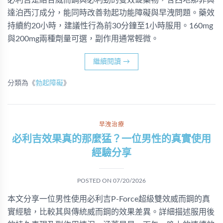
必利吉是結合威而鋼與必利勁的雙效錠藥物，含西地那非與
達泊西汀成分，能同時改善勃起功能障礙與早洩問題。藥效
持續約20小時，建議性行為前30分鐘至1小時服用。160mg
與200mg兩種劑量可選，副作用通常輕微。
繼續閱讀
→
分類為《
勃起障礙
》
早洩治療
必利吉效果真的那麼猛？一位男性的真實使用
經驗分享
POSTED ON
07/20/2026
本文分享一位男性使用必利吉P-Force超級雙效威而鋼的真
實經驗，比較其與傳統威而鋼的效果差異。詳細描述服用後