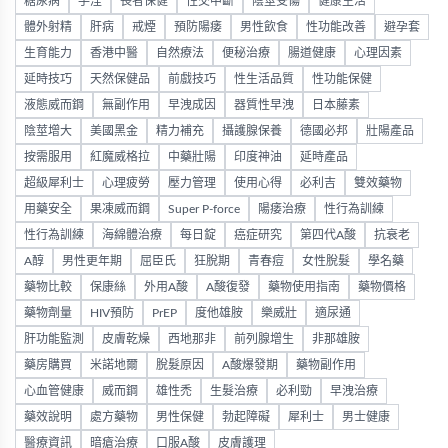
糖尿病
手淫
長者保健
性交中斷
陰莖受傷
健康生活
體外射精
肝病
戒煙
預防陽痿
男性飲食
性功能改善
避孕套
生育能力
香港中醫
自然療法
便秘治療
腸道健康
心理因素
延時技巧
天然保健品
前戲技巧
性生活品質
性功能保健
液態威而鋼
無副作用
早洩成因
器質性早洩
日本藤素
陰莖增大
美國黑金
精力補充
攝護腺保養
德國必邦
壯陽產品
按需服用
紅魔威格拉
中藥壯陽
印度神油
延時產品
超級犀利士
心理疲勞
壓力管理
使用心得
必利吉
雙效藥物
用藥安全
果凍威而鋼
Super P-force
陽痿治療
性行為訓練
性行為訓練
海綿體治療
每日錠
癌症研究
第四代A酸
抗衰老
A醇
男性更年期
屈臣氏
狂脫期
青春痘
女性脫髮
學名藥
藥物比較
保康絲
外用A酸
A酸復發
藥物使用指南
藥物價格
藥物劑量
HIV預防
PrEP
度他雄胺
樂威壯
適尿通
肝功能監測
皮膚乾燥
西地那非
前列腺增生
非那雄胺
藥房購買
米諾地爾
脫髮原因
A酸爆發期
藥物副作用
心血管健康
威而鋼
雄性禿
生髮治療
必利勁
早洩治療
藥效說明
處方藥物
男性保健
勃起障礙
犀利士
男士健康
醫療資訊
暗瘡治療
口服A酸
皮膚護理