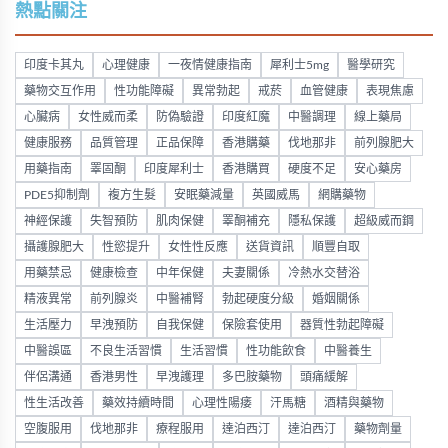
熱點關注
印度卡其丸
心理健康
一夜情健康指南
犀利士5mg
醫學研究
藥物交互作用
性功能障礙
異常勃起
戒菸
血管健康
表現焦慮
心臟病
女性威而柔
防偽驗證
印度紅魔
中醫調理
線上藥局
健康服務
品質管理
正品保障
香港購藥
伐地那非
前列腺肥大
用藥指南
睪固酮
印度犀利士
香港購買
硬度不足
安心藥房
PDE5抑制劑
複方生髮
安眠藥減量
英國威馬
網購藥物
神經保護
失智預防
肌肉保健
睪酮補充
隱私保護
超級威而鋼
攝護腺肥大
性慾提升
女性性反應
送貨資訊
順豐自取
用藥禁忌
健康檢查
中年保健
夫妻關係
冷熱水交替浴
精液異常
前列腺炎
中醫補腎
勃起硬度分級
婚姻關係
生活壓力
早洩預防
自我保健
保險套使用
器質性勃起障礙
中醫誤區
不良生活習慣
生活習慣
性功能飲食
中醫養生
伴侶溝通
香港男性
早洩護理
多巴胺藥物
頭痛緩解
性生活改善
藥效持續時間
心理性陽痿
汗馬糖
酒精與藥物
空腹服用
伐地那非
療程服用
達泊西汀
達泊西汀
藥物劑量