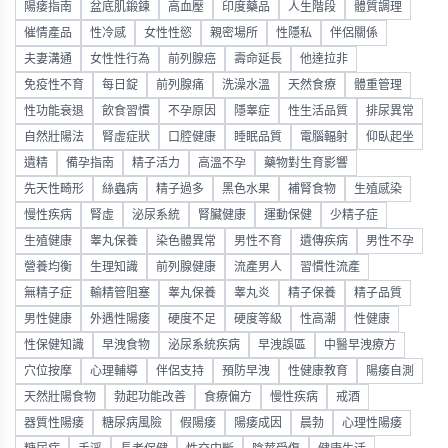
陽痿指南
盆底肌鍛鍊
高血壓
印度藥品
人生階段
體質調理
催情產品
性冷感
女性性慾
親密場所
性隱私
伴侶關係
夫妻溝通
女性性行為
前列腺癌
壽命延長
他達拉非
免疫性不育
每日錠
前列腺痛
洗澡水溫
天然食療
體重管理
性功能衰退
飲食習慣
不孕原因
隱睾症
性生活品質
排尿異常
自然壯陽法
腎虛症狀
口腔健康
睡眠品質
電腦輻射
仰臥起坐
遺精
備孕指南
精子活力
高溫不孕
藥物對生育影響
先天性畸形
絲蟲病
精子過多
黑色水果
補腎食物
生殖感染
慢性疾病
腎虛
泌尿系統
腎臟健康
運動保健
少精子症
生殖健康
睾丸保養
染色體異常
男性不育
遺傳疾病
男性不孕
營養均衡
生理知識
前列腺健康
流產男人
習慣性流產
無精子症
輸精管阻塞
睾丸保養
睾丸炎
精子保養
精子品質
男性健康
外遇性陽痿
硬度不足
硬度等級
性高潮
性健康
性保健知識
早洩食物
泌尿系統疾病
早洩誤區
中醫早洩療方
穴位按摩
心理輔導
伴侶支持
預防早洩
性健康教育
陽痿自測
天然壯陽食物
勃起功能改善
食療偏方
慢性疾病
戒酒
器質性陽痿
糖尿病風險
假陽痿
陽痿成因
晨勃
心理性陽痿