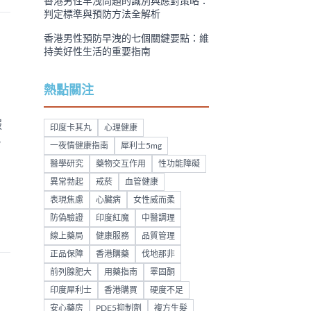
香港男性早洩問題的識別與應對策略：
判定標準與預防方法全解析
香港男性預防早洩的七個關鍵要點：維
持美好性生活的重要指南
熱點關注
服
印度卡其丸
心理健康
，
一夜情健康指南
犀利士5mg
醫學研究
藥物交互作用
性功能障礙
異常勃起
戒菸
血管健康
表現焦慮
心臟病
女性威而柔
防偽驗證
印度紅魔
中醫調理
線上藥局
健康服務
品質管理
正品保障
香港購藥
伐地那非
前列腺肥大
用藥指南
睪固酮
印度犀利士
香港購買
硬度不足
安心藥房
PDE5抑制劑
複方生髮