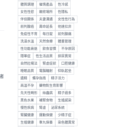
體質調理
催情產品
性冷感
女性性慾
親密場所
性隱私
伴侶關係
夫妻溝通
女性性行為
前列腺癌
壽命延長
他達拉非
免疫性不育
每日錠
前列腺痛
洗澡水溫
天然食療
體重管理
性功能衰退
飲食習慣
不孕原因
隱睾症
性生活品質
排尿異常
自然壯陽法
腎虛症狀
口腔健康
睡眠品質
電腦輻射
仰臥起坐
者
遺精
備孕指南
精子活力
高溫不孕
藥物對生育影響
先天性畸形
絲蟲病
精子過多
黑色水果
補腎食物
生殖感染
慢性疾病
腎虛
泌尿系統
腎臟健康
運動保健
少精子症
生殖健康
睾丸保養
染色體異常