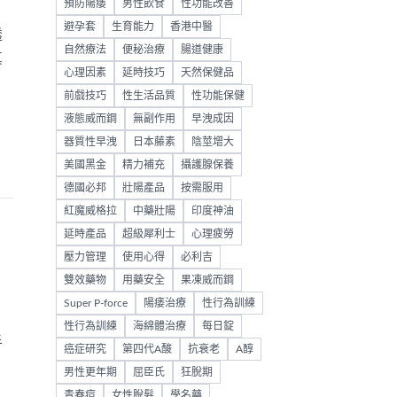
預防陽痿
男性飲食
性功能改善
避孕套
生育能力
香港中醫
透
自然療法
便秘治療
腸道健康
真
心理因素
延時技巧
天然保健品
前戲技巧
性生活品質
性功能保健
液態威而鋼
無副作用
早洩成因
器質性早洩
日本藤素
陰莖增大
美國黑金
精力補充
攝護腺保養
德國必邦
壯陽產品
按需服用
紅魔威格拉
中藥壯陽
印度神油
延時產品
超級犀利士
心理疲勞
壓力管理
使用心得
必利吉
雙效藥物
用藥安全
果凍威而鋼
Super P-force
陽痿治療
性行為訓練
性行為訓練
海綿體治療
每日錠
半
癌症研究
第四代A酸
抗衰老
A醇
，
男性更年期
屈臣氏
狂脫期
青春痘
女性脫髮
學名藥