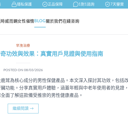
隱私保護
正品保障
1對1諮詢
7天鑒賞
BLOG
延時
威而鋼
女性催情
關於我們
在綫咨詢
早洩治療
神奇功效與效果：真實用戶見證與使用指南
POSTED ON
08/03/2026
及鹿茸為核心成分的男性保健產品。本文深入探討其功效，包括
腎臟功能。分享真實用戶體驗，涵蓋年輕與中老年使用者的見證
您全面了解這款備受推崇的男性健康產品。
繼續閱讀
→