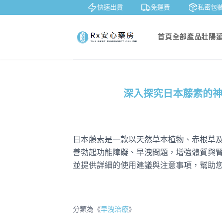
鑒賞
貨到付款
快速出貨
免運費
私密包裝
首頁
全部產品
壯陽
深入探究日本藤素的
日本藤素是一款以天然草本植物、赤根草
善勃起功能障礙、早洩問題，增強體質與
並提供詳細的使用建議與注意事項，幫助
分類為《
早洩治療
》