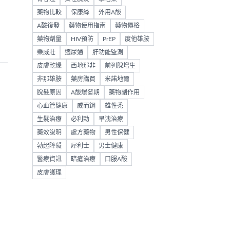
藥物比較
保康絲
外用A酸
A酸復發
藥物使用指南
藥物價格
藥物劑量
HIV預防
PrEP
度他雄胺
樂威壯
適尿通
肝功能監測
皮膚乾燥
西地那非
前列腺增生
非那雄胺
藥房購買
米諾地爾
脫髮原因
A酸爆發期
藥物副作用
心血管健康
威而鋼
雄性禿
生髮治療
必利勁
早洩治療
藥效說明
處方藥物
男性保健
勃起障礙
犀利士
男士健康
醫療資訊
暗瘡治療
口服A酸
皮膚護理