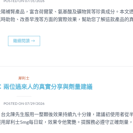
POSTED ON
07/31/2026
壯陽補腎產品，富含荷爾蒙、氨基酸及礦物質等珍貴成分。本文
延時助勃、改善早洩等方面的實際效果，幫助您了解這款產品的
繼續閱讀
→
犀利士
：兩位過來人的真實分享與劑量建議
POSTED ON
07/29/2026
。台北陳先生服用一整顆後效果持續九十分鐘，建議初使用者從
用犀利士5mg每日錠，效果令他驚艷。提醒務必遵守正確劑量