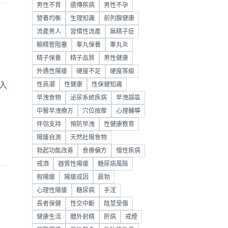
男性不育
遺傳疾病
男性不孕
營養均衡
生理知識
前列腺健康
流產男人
習慣性流產
無精子症
輸精管阻塞
睾丸保養
睾丸炎
精子保養
精子品質
男性健康
外遇性陽痿
硬度不足
硬度等級
入
性高潮
性健康
性保健知識
早洩食物
泌尿系統疾病
早洩誤區
中醫早洩療方
穴位按摩
心理輔導
伴侶支持
預防早洩
性健康教育
陽痿自測
天然壯陽食物
勃起功能改善
食療偏方
慢性疾病
戒酒
器質性陽痿
糖尿病風險
假陽痿
陽痿成因
晨勃
心理性陽痿
糖尿病
手淫
長者保健
性交中斷
陰莖受傷
健康生活
體外射精
肝病
戒煙