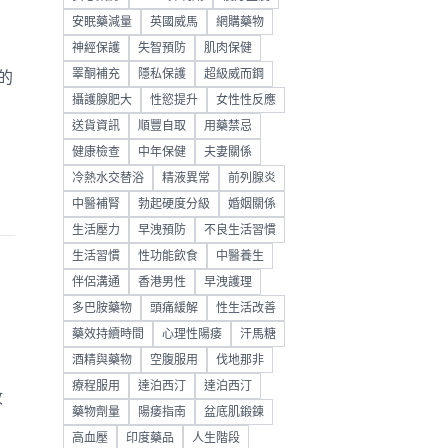
安眠藥減量
英國威馬
網購藥物
神經保護
失智預防
肌肉保健
睪酮補充
隱私保護
超級威而鋼
的
攝護腺肥大
性慾提升
女性性反應
送貨資訊
順豐自取
用藥禁忌
健康檢查
中年保健
夫妻關係
冷熱水交替浴
精液異常
前列腺炎
中醫補腎
勃起硬度分級
婚姻關係
生活壓力
早洩預防
不良生活習慣
生活習慣
性功能飲食
中醫養生
伴侶溝通
香港男性
早洩護理
多巴胺藥物
頭痛緩解
性生活改善
藥效持續時間
心理性陽痿
汗馬糖
酒精與藥物
空腹服用
伐地那非
療程服用
達泊西汀
達泊西汀
收
藥物劑量
陽痿指南
盆底肌鍛鍊
高血壓
印度藥品
人生階段