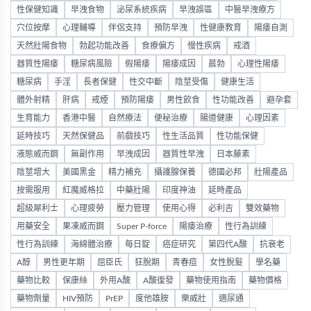
性保健知識
早洩食物
泌尿系統疾病
早洩誤區
中醫早洩療方
穴位按摩
心理輔導
伴侶支持
預防早洩
性健康教育
陽痿自測
天然壯陽食物
勃起功能改善
食療偏方
慢性疾病
戒酒
器質性陽痿
糖尿病風險
假陽痿
陽痿成因
晨勃
心理性陽痿
糖尿病
手淫
長者保健
性交中斷
陰莖受傷
健康生活
體外射精
肝病
戒煙
預防陽痿
男性飲食
性功能改善
避孕套
生育能力
香港中醫
自然療法
便秘治療
腸道健康
心理因素
延時技巧
天然保健品
前戲技巧
性生活品質
性功能保健
液態威而鋼
無副作用
早洩成因
器質性早洩
日本藤素
陰莖增大
美國黑金
精力補充
攝護腺保養
德國必邦
壯陽產品
按需服用
紅魔威格拉
中藥壯陽
印度神油
延時產品
超級犀利士
心理疲勞
壓力管理
使用心得
必利吉
雙效藥物
用藥安全
果凍威而鋼
Super P-force
陽痿治療
性行為訓練
性行為訓練
海綿體治療
每日錠
癌症研究
第四代A酸
抗衰老
A醇
男性更年期
屈臣氏
狂脫期
青春痘
女性脫髮
學名藥
藥物比較
保康絲
外用A酸
A酸復發
藥物使用指南
藥物價格
藥物劑量
HIV預防
PrEP
度他雄胺
樂威壯
適尿通