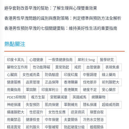
避孕套對改善早洩的幫助：了解生理與心理雙重效果
香港男性早洩問題的識別與應對策略：判定標準與預防方法全解析
香港男性預防早洩的七個關鍵要點：維持美好性生活的重要指南
熱點關注
印度卡其丸
心理健康
一夜情健康指南
犀利士5mg
醫學研究
藥物交互作用
性功能障礙
異常勃起
戒菸
血管健康
表現焦慮
心臟病
女性威而柔
防偽驗證
印度紅魔
中醫調理
線上藥局
健康服務
品質管理
正品保障
香港購藥
伐地那非
前列腺肥大
用藥指南
睪固酮
印度犀利士
香港購買
硬度不足
安心藥房
PDE5抑制劑
複方生髮
安眠藥減量
英國威馬
網購藥物
神經保護
失智預防
肌肉保健
睪酮補充
隱私保護
超級威而鋼
攝護腺肥大
性慾提升
女性性反應
送貨資訊
順豐自取
用藥禁忌
健康檢查
中年保健
夫妻關係
冷熱水交替浴
精液異常
前列腺炎
中醫補腎
勃起硬度分級
婚姻關係