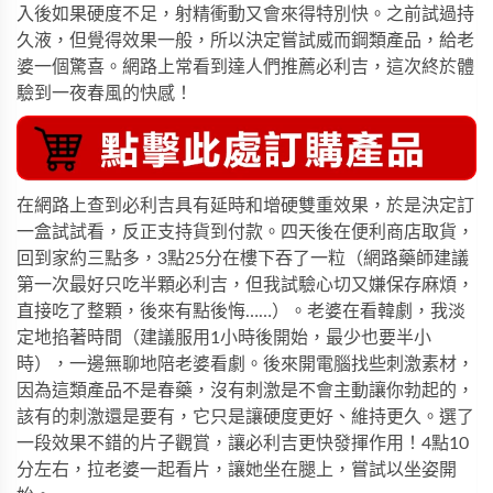
入後如果硬度不足，射精衝動又會來得特別快。之前試過持
久液，但覺得效果一般，所以決定嘗試威而鋼類產品，給老
婆一個驚喜。網路上常看到達人們推薦必利吉，這次終於體
驗到一夜春風的快感！
在網路上查到必利吉具有延時和增硬雙重效果，於是決定訂
一盒試試看，反正支持貨到付款。四天後在便利商店取貨，
回到家約三點多，3點25分在樓下吞了一粒（網路藥師建議
第一次最好只吃半顆必利吉，但我試驗心切又嫌保存麻煩，
直接吃了整顆，後來有點後悔……）。老婆在看韓劇，我淡
定地掐著時間（建議服用1小時後開始，最少也要半小
時），一邊無聊地陪老婆看劇。後來開電腦找些刺激素材，
因為這類產品不是春藥，沒有刺激是不會主動讓你勃起的，
該有的刺激還是要有，它只是讓硬度更好、維持更久。選了
一段效果不錯的片子觀賞，讓必利吉更快發揮作用！4點10
分左右，拉老婆一起看片，讓她坐在腿上，嘗試以坐姿開