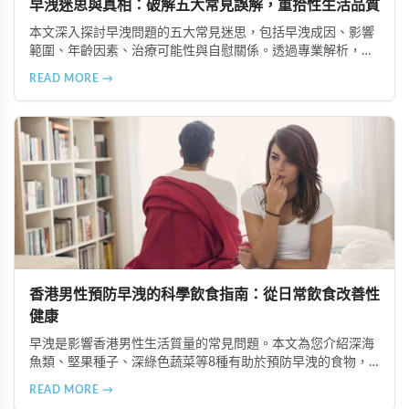
早洩迷思與真相：破解五大常見誤解，重拾性生活品質
本文深入探討早洩問題的五大常見迷思，包括早洩成因、影響
範圍、年齡因素、治療可能性與自慰關係。透過專業解析，幫
助讀者建立正確認知，了解如必利勁、雙效犀利士等治療選
READ MORE →
擇，並強調伴侶溝通的重要性，以提升整體性生活品質。
香港男性預防早洩的科學飲食指南：從日常飲食改善性
健康
早洩是影響香港男性生活質量的常見問題。本文為您介紹深海
魚類、堅果種子、深綠色蔬菜等8種有助於預防早洩的食物，
並結合超級雙效犀利士等專業治療方案，幫助您通過科學飲食
READ MORE →
和健康習慣重拾滿意的性生活。