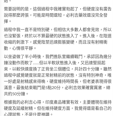
始。
需要說明的是，這個過程中我確實勃起了，但硬度沒有廣告
說得那麼誇張，可能是時間還短，
必利吉藥效
還沒完全發
揮。
過程中我一直不是特別硬，但相信大多數人都會見效，所以
也沒緊張，終於以不算最硬的狀態進入了。進入後，在陰道
收縮的刺激下，感覺陰莖迅速膨脹變硬，而且沒有射精衝
動，心情很平靜。
以坐姿做了半小時後，我們進臥室繼續戰鬥，承認因為幾分
鐘沒動作而軟了……但以半軟狀態進入後，又迅速堅挺起
來，以較快速度換了正背坐三個體位，共計四十分鐘。雖然
過程中感覺硬度就是正常射精前的狀態，沒有特別神奇，唯
一好處是射精感來得晚，硬度維持時間長，但老婆表現得很
滿意。最後結束戰鬥是5點20分，
必利吉效果
確實厲害，總
共約50分鐘。
根據我的
必利吉心得
，印度產品確實有效，主要體現在維持
硬度及延緩射精。但在維持硬度方面，我覺得還是看自己的
心理狀態，不是什麼神蹟。