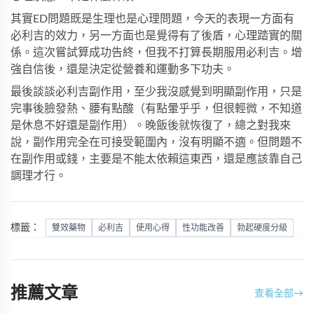
其實ED問題既是生理也是心理問題，今天的表現一方面有
必利吉的效力，另一方面也是覺得有了後盾，心理踏實的關
係。這次嘗試算成功告終，但我不打算長期服用必利吉。增
強自信後，還是決定從營養和運動多下功夫。
最後談談必利吉副作用，至少我沒感覺到明顯副作用，只是
完事後臉發熱、腰有點酸（有點暈乎乎，但很輕微，不知道
是休息不好還是副作用）。晚飯後就恢復了，總之對我來
說，副作用完全在可接受範圍內，沒有明顯不適。但問題不
在副作用或錢，主要是不能太依賴這東西，還是應該靠自己
調理才行。
標籤：
雙效藥物
必利吉
使用心得
性功能改善
勃起硬度分級
推薦文章
查看全部
→