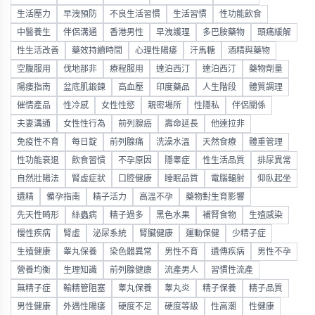
生活壓力
早洩預防
不良生活習慣
生活習慣
性功能飲食
中醫養生
伴侶溝通
香港男性
早洩護理
多巴胺藥物
頭痛緩解
性生活改善
藥效持續時間
心理性陽痿
汗馬糖
酒精與藥物
空腹服用
伐地那非
療程服用
達泊西汀
達泊西汀
藥物劑量
陽痿指南
盆底肌鍛鍊
高血壓
印度藥品
人生階段
體質調理
催情產品
性冷感
女性性慾
親密場所
性隱私
伴侶關係
夫妻溝通
女性性行為
前列腺癌
壽命延長
他達拉非
免疫性不育
每日錠
前列腺痛
洗澡水溫
天然食療
體重管理
性功能衰退
飲食習慣
不孕原因
隱睾症
性生活品質
排尿異常
自然壯陽法
腎虛症狀
口腔健康
睡眠品質
電腦輻射
仰臥起坐
遺精
備孕指南
精子活力
高溫不孕
藥物對生育影響
先天性畸形
絲蟲病
精子過多
黑色水果
補腎食物
生殖感染
慢性疾病
腎虛
泌尿系統
腎臟健康
運動保健
少精子症
生殖健康
睾丸保養
染色體異常
男性不育
遺傳疾病
男性不孕
營養均衡
生理知識
前列腺健康
流產男人
習慣性流產
無精子症
輸精管阻塞
睾丸保養
睾丸炎
精子保養
精子品質
男性健康
外遇性陽痿
硬度不足
硬度等級
性高潮
性健康