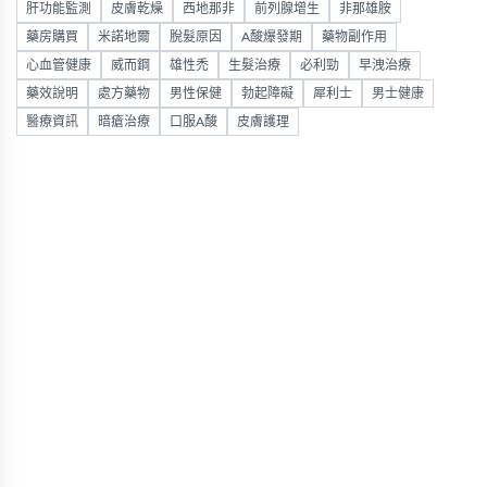
肝功能監測
皮膚乾燥
西地那非
前列腺增生
非那雄胺
藥房購買
米諾地爾
脫髮原因
A酸爆發期
藥物副作用
心血管健康
威而鋼
雄性禿
生髮治療
必利勁
早洩治療
藥效說明
處方藥物
男性保健
勃起障礙
犀利士
男士健康
醫療資訊
暗瘡治療
口服A酸
皮膚護理