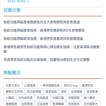
READ MORE →
的實用建議，幫助香港男性重拾健康與自信。
近期文章
勃起功能障礙患者應避免的五大食物類型與飲食建議
勃起功能障礙飲食指南：香港男性應避免的5大食物類型
勃起功能障礙飲食指南：香港男性推薦食材與營養建議
香港男性器質性勃起功能障碍心理治療全指南：注意事項與治療要
點
改善男性勃起功能的全面指南：從藥物治療到生活方式調整
熱點關注
印度卡其丸
心理健康
一夜情健康指南
犀利士5mg
醫學研究
藥物交互作用
性功能障礙
異常勃起
戒菸
血管健康
表現焦慮
心臟病
女性威而柔
防偽驗證
印度紅魔
中醫調理
線上藥局
健康服務
品質管理
正品保障
香港購藥
伐地那非
前列腺肥大