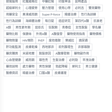
按需服用
紅魔威格拉
中藥壯陽
印度神油
延時產品
超級犀利士
心理疲勞
壓力管理
使用心得
必利吉
雙效藥物
用藥安全
果凍威而鋼
Super P-force
陽痿治療
性行為訓練
性行為訓練
海綿體治療
每日錠
癌症研究
第四代A酸
抗衰老
A醇
男性更年期
屈臣氏
狂脫期
青春痘
女性脫髮
學名藥
藥物比較
保康絲
外用A酸
A酸復發
藥物使用指南
藥物價格
藥物劑量
HIV預防
PrEP
度他雄胺
樂威壯
適尿通
肝功能監測
皮膚乾燥
西地那非
前列腺增生
非那雄胺
藥房購買
米諾地爾
脫髮原因
A酸爆發期
藥物副作用
心血管健康
威而鋼
雄性禿
生髮治療
必利勁
早洩治療
藥效說明
處方藥物
男性保健
勃起障礙
犀利士
男士健康
醫療資訊
暗瘡治療
口服A酸
皮膚護理