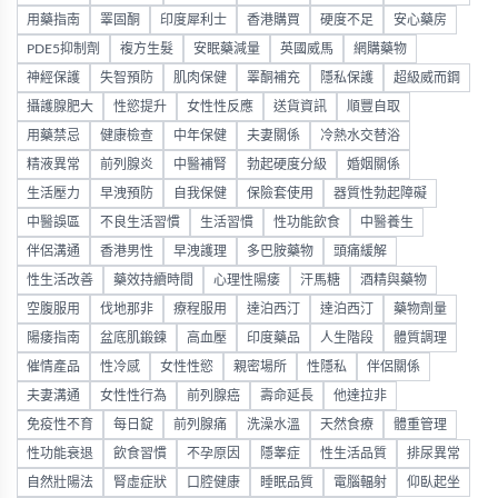
用藥指南
睪固酮
印度犀利士
香港購買
硬度不足
安心藥房
PDE5抑制劑
複方生髮
安眠藥減量
英國威馬
網購藥物
神經保護
失智預防
肌肉保健
睪酮補充
隱私保護
超級威而鋼
攝護腺肥大
性慾提升
女性性反應
送貨資訊
順豐自取
用藥禁忌
健康檢查
中年保健
夫妻關係
冷熱水交替浴
精液異常
前列腺炎
中醫補腎
勃起硬度分級
婚姻關係
生活壓力
早洩預防
自我保健
保險套使用
器質性勃起障礙
中醫誤區
不良生活習慣
生活習慣
性功能飲食
中醫養生
伴侶溝通
香港男性
早洩護理
多巴胺藥物
頭痛緩解
性生活改善
藥效持續時間
心理性陽痿
汗馬糖
酒精與藥物
空腹服用
伐地那非
療程服用
達泊西汀
達泊西汀
藥物劑量
陽痿指南
盆底肌鍛鍊
高血壓
印度藥品
人生階段
體質調理
催情產品
性冷感
女性性慾
親密場所
性隱私
伴侶關係
夫妻溝通
女性性行為
前列腺癌
壽命延長
他達拉非
免疫性不育
每日錠
前列腺痛
洗澡水溫
天然食療
體重管理
性功能衰退
飲食習慣
不孕原因
隱睾症
性生活品質
排尿異常
自然壯陽法
腎虛症狀
口腔健康
睡眠品質
電腦輻射
仰臥起坐