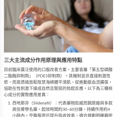
三大主流成分作用原理與應用特點
目前臨床廣泛使用的口服改善方案，主要皆屬「第五型磷酸
二酯酶抑制劑」（PDE5抑制劑）。其機制並非直接刺激性
慾，而是透過放鬆陰莖海綿體平滑肌、促進動脈血流擴張，
協助在性刺激下達成自然且堅挺的勃起反應。以下為三種核
心成分的實際應用差異：
西地那非（Sildenafil）：代表藥物如威而鋼原廠與多款
高信譽學名藥。起效時間約30–60分鐘，持續作用約4
小時內。空腹服用可提升吸收效率，適合規劃明確親密