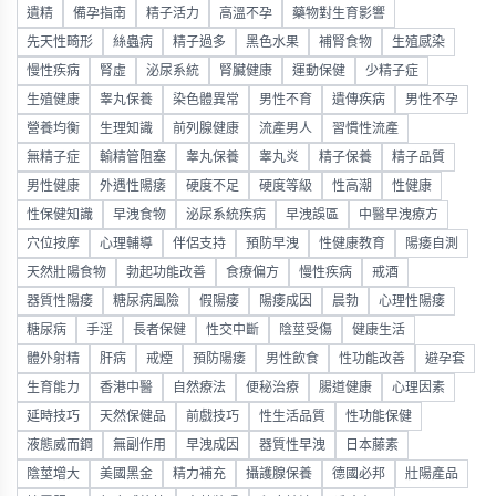
遺精
備孕指南
精子活力
高溫不孕
藥物對生育影響
先天性畸形
絲蟲病
精子過多
黑色水果
補腎食物
生殖感染
慢性疾病
腎虛
泌尿系統
腎臟健康
運動保健
少精子症
生殖健康
睾丸保養
染色體異常
男性不育
遺傳疾病
男性不孕
營養均衡
生理知識
前列腺健康
流產男人
習慣性流產
無精子症
輸精管阻塞
睾丸保養
睾丸炎
精子保養
精子品質
男性健康
外遇性陽痿
硬度不足
硬度等級
性高潮
性健康
性保健知識
早洩食物
泌尿系統疾病
早洩誤區
中醫早洩療方
穴位按摩
心理輔導
伴侶支持
預防早洩
性健康教育
陽痿自測
天然壯陽食物
勃起功能改善
食療偏方
慢性疾病
戒酒
器質性陽痿
糖尿病風險
假陽痿
陽痿成因
晨勃
心理性陽痿
糖尿病
手淫
長者保健
性交中斷
陰莖受傷
健康生活
體外射精
肝病
戒煙
預防陽痿
男性飲食
性功能改善
避孕套
生育能力
香港中醫
自然療法
便秘治療
腸道健康
心理因素
延時技巧
天然保健品
前戲技巧
性生活品質
性功能保健
液態威而鋼
無副作用
早洩成因
器質性早洩
日本藤素
陰莖增大
美國黑金
精力補充
攝護腺保養
德國必邦
壯陽產品