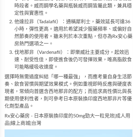
時段者。
威而鋼學名藥
與
瓶裝威而鋼
皆屬此類，兼具穩
定性與實惠性。
他達拉非（Tadalafil）：通稱犀利士，藥效延長可達36
小時，彈性更高。適用於希望減少服藥頻率、或偏好自
然節奏的使用者。雖未列於本次重點，但亦為Rx安心藥
房熱門選項之一。
伐地那非（Vardenafil）：即樂威壯主要成分，起效迅
速、耐受性佳，即使進食後仍可發揮效果，唯高脂飲食
可能略緩吸收速度。
選擇時無需過度糾結「哪一種最強」，而應考量自身生活節
奏、飲食習慣與期望效果模式。例如重視即時反應與硬度表
現者，常傾向首選含西地那非的配方；而追求高性價比與長
期使用便利性者，則可參考
日本原裝換印度西地那非片
等優
化劑型產品。
Rx安心藥房 - 日本原裝換印度的50mg勁大一粒見效|成人用
品|線上商城|台灣