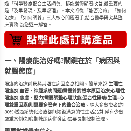
過「科學醫療配合生活調養」都能獲得顯著改善,最重要的
是「及早發現、及早處理」。本文將從「能否治癒」「如何
治療」「如何調養」三大核心問題著手,結合醫學研究與臨
床實務,為您逐一解答。
一、陽痿能治好嗎?關鍵在於「病因與
就醫態度」
陽痿的治療前景與其潛在病因息息相關。簡單來說:
生理性
陽痿(如血管、神經系統問題)需要針對根本原因治療;心理性
陽痿(如焦慮、壓力)需要調整心理狀態;混合性陽痿(生理+心
理雙重因素)則需要多管齊下的整合治療
。絕大多數患者(約
80%)透過系統化治療都能恢復滿意的性生活品質,僅有少數
嚴重案例(如晚期糖尿病併發症)需要長期控制管理。