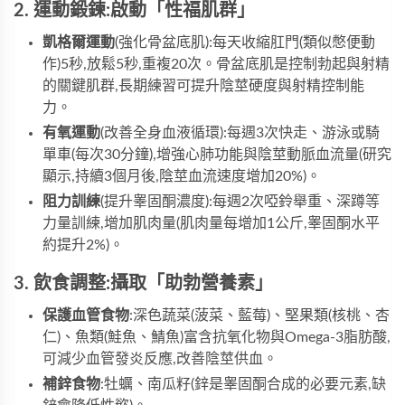
2. 運動鍛鍊:啟動「性福肌群」
凱格爾運動
(強化骨盆底肌):每天收縮肛門(類似憋便動
作)5秒,放鬆5秒,重複20次。骨盆底肌是控制勃起與射精
的關鍵肌群,長期練習可提升陰莖硬度與射精控制能
力。
有氧運動
(改善全身血液循環):每週3次快走、游泳或騎
單車(每次30分鐘),增強心肺功能與陰莖動脈血流量(研究
顯示,持續3個月後,陰莖血流速度增加20%)。
阻力訓練
(提升睾固酮濃度):每週2次啞鈴舉重、深蹲等
力量訓練,增加肌肉量(肌肉量每增加1公斤,睾固酮水平
約提升2%)。
3. 飲食調整:攝取「助勃營養素」
保護血管食物
:深色蔬菜(菠菜、藍莓)、堅果類(核桃、杏
仁)、魚類(鮭魚、鯖魚)富含抗氧化物與Omega-3脂肪酸,
可減少血管發炎反應,改善陰莖供血。
補鋅食物
:牡蠣、南瓜籽(鋅是睾固酮合成的必要元素,缺