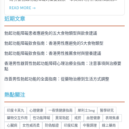
男性性功能的負面影響，並提供戒除煙酒、建立健康生活習慣
READ MORE →
的實用建議，幫助香港男性重拾健康與自信。
近期文章
勃起功能障礙患者應避免的五大食物類型與飲食建議
勃起功能障礙飲食指南：香港男性應避免的5大食物類型
勃起功能障礙飲食指南：香港男性推薦食材與營養建議
香港男性器質性勃起功能障碍心理治療全指南：注意事項與治療要
點
改善男性勃起功能的全面指南：從藥物治療到生活方式調整
熱點關注
印度卡其丸
心理健康
一夜情健康指南
犀利士5mg
醫學研究
藥物交互作用
性功能障礙
異常勃起
戒菸
血管健康
表現焦慮
心臟病
女性威而柔
防偽驗證
印度紅魔
中醫調理
線上藥局