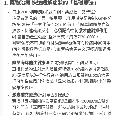
1. 藥物治療:快速緩解症狀的「基礎療法」
口服PDE5抑制劑
(如威而鋼、樂威壯、艾時達):
這是最常見的「第一線用藥」,作用機制是抑制cGMP分
解酶,延長「一氧化氮(NO)」的效用時間,幫助陰莖血管
擴張、促進勃起反應。
必須配合性刺激才能發揮作用
(不會自動產生勃起),整體有效率約為70%-80%。
特別注意
:不可與硝酸甘油類藥物(治療心絞痛用藥)併用
(可能導致嚴重低血壓);心血管疾病患者必須經過醫師評
估後才能使用。
陰莖海綿體注射療法
(如前列腺素E1、酚妥拉明):
直接將藥物注射進入陰莖海綿體,15分鐘內誘發勃起反
應(硬度足以進行性行為)。適用於口服藥物無效的病患,
但可能造成局部疼痛或「異常勃起」(持續超過4小時需
緊急送醫)。
激素補充療法
(針對睾固酮過低):
若檢測確認睾固酮濃度偏低(總睾固酮<300ng/dL),醫師
可能開立「睾固酮凝膠」(塗抹於腋下或腹部)或「注射
製劑」(每2-4週施打一次)。需定期追蹤肝功能、前列腺