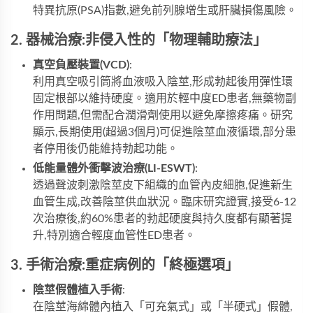
特異抗原(PSA)指數,避免前列腺增生或肝臟損傷風險。
2. 器械治療:非侵入性的「物理輔助療法」
真空負壓裝置(VCD)
:
利用真空吸引筒將血液吸入陰莖,形成勃起後用彈性環
固定根部以維持硬度。適用於輕中度ED患者,無藥物副
作用問題,但需配合潤滑劑使用以避免摩擦疼痛。研究
顯示,長期使用(超過3個月)可促進陰莖血液循環,部分患
者停用後仍能維持勃起功能。
低能量體外衝擊波治療(LI-ESWT)
:
透過聲波刺激陰莖皮下組織的血管內皮細胞,促進新生
血管生成,改善陰莖供血狀況。臨床研究證實,接受6-12
次治療後,約60%患者的勃起硬度與持久度都有顯著提
升,特別適合輕度血管性ED患者。
3. 手術治療:重症病例的「終極選項」
陰莖假體植入手術
:
在陰莖海綿體內植入「可充氣式」或「半硬式」假體,