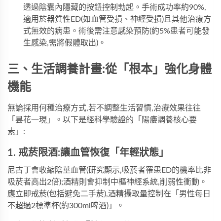
透過陰囊內隱藏的按鈕控制勃起。手術成功率約90%,
適用於器質性ED(如血管受損、神經受損)且其他治療方
式無效的病患。術後需注意感染預防(約5%患者可能發
生感染,需將假體取出)。
三、生活調養計畫:從「根本」強化身體
機能
無論採用何種治療方式,若不調整生活習慣,治療效果往往
「昙花一現」。以下是經科學驗證的「陽痿調養核心要
素」:
1. 戒菸限酒:讓血管恢復「年輕狀態」
尼古丁會收縮陰莖血管(研究顯示,吸菸者罹患ED的機率比非
吸菸者高出2倍);酒精則會抑制中樞神經系統,削弱性衝動。
應立即戒菸(包括避免二手菸),酒精攝取量控制在「男性每日
不超過2標準杯(約300ml啤酒)」。