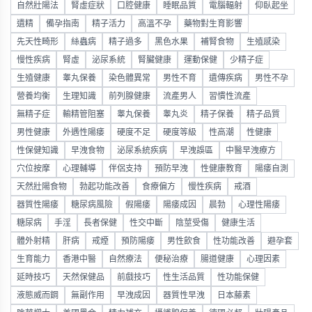
自然壯陽法
腎虛症狀
口腔健康
睡眠品質
電腦輻射
仰臥起坐
遺精
備孕指南
精子活力
高溫不孕
藥物對生育影響
先天性畸形
絲蟲病
精子過多
黑色水果
補腎食物
生殖感染
慢性疾病
腎虛
泌尿系統
腎臟健康
運動保健
少精子症
生殖健康
睾丸保養
染色體異常
男性不育
遺傳疾病
男性不孕
營養均衡
生理知識
前列腺健康
流產男人
習慣性流產
無精子症
輸精管阻塞
睾丸保養
睾丸炎
精子保養
精子品質
男性健康
外遇性陽痿
硬度不足
硬度等級
性高潮
性健康
性保健知識
早洩食物
泌尿系統疾病
早洩誤區
中醫早洩療方
穴位按摩
心理輔導
伴侶支持
預防早洩
性健康教育
陽痿自測
天然壯陽食物
勃起功能改善
食療偏方
慢性疾病
戒酒
器質性陽痿
糖尿病風險
假陽痿
陽痿成因
晨勃
心理性陽痿
糖尿病
手淫
長者保健
性交中斷
陰莖受傷
健康生活
體外射精
肝病
戒煙
預防陽痿
男性飲食
性功能改善
避孕套
生育能力
香港中醫
自然療法
便秘治療
腸道健康
心理因素
延時技巧
天然保健品
前戲技巧
性生活品質
性功能保健
液態威而鋼
無副作用
早洩成因
器質性早洩
日本藤素