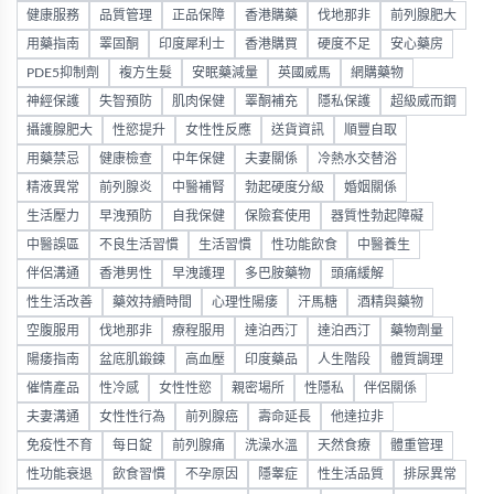
健康服務
品質管理
正品保障
香港購藥
伐地那非
前列腺肥大
用藥指南
睪固酮
印度犀利士
香港購買
硬度不足
安心藥房
PDE5抑制劑
複方生髮
安眠藥減量
英國威馬
網購藥物
神經保護
失智預防
肌肉保健
睪酮補充
隱私保護
超級威而鋼
攝護腺肥大
性慾提升
女性性反應
送貨資訊
順豐自取
用藥禁忌
健康檢查
中年保健
夫妻關係
冷熱水交替浴
精液異常
前列腺炎
中醫補腎
勃起硬度分級
婚姻關係
生活壓力
早洩預防
自我保健
保險套使用
器質性勃起障礙
中醫誤區
不良生活習慣
生活習慣
性功能飲食
中醫養生
伴侶溝通
香港男性
早洩護理
多巴胺藥物
頭痛緩解
性生活改善
藥效持續時間
心理性陽痿
汗馬糖
酒精與藥物
空腹服用
伐地那非
療程服用
達泊西汀
達泊西汀
藥物劑量
陽痿指南
盆底肌鍛鍊
高血壓
印度藥品
人生階段
體質調理
催情產品
性冷感
女性性慾
親密場所
性隱私
伴侶關係
夫妻溝通
女性性行為
前列腺癌
壽命延長
他達拉非
免疫性不育
每日錠
前列腺痛
洗澡水溫
天然食療
體重管理
性功能衰退
飲食習慣
不孕原因
隱睾症
性生活品質
排尿異常