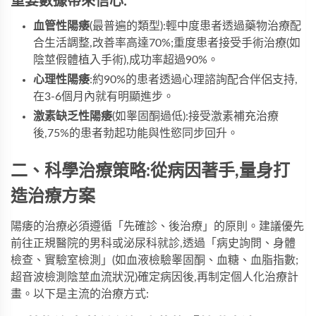
重要數據帶來信心:
血管性陽痿
(最普遍的類型):輕中度患者透過藥物治療配
合生活調整,改善率高達70%;重度患者接受手術治療(如
陰莖假體植入手術),成功率超過90%。
心理性陽痿
:約90%的患者透過心理諮詢配合伴侶支持,
在3-6個月內就有明顯進步。
激素缺乏性陽痿
(如睾固酮過低):接受激素補充治療
後,75%的患者勃起功能與性慾同步回升。
二、科學治療策略:從病因著手,量身打
造治療方案
陽痿的治療必須遵循「先確診、後治療」的原則。建議優先
前往正規醫院的男科或泌尿科就診,透過「病史詢問、身體
檢查、實驗室檢測」(如血液檢驗睾固酮、血糖、血脂指數;
超音波檢測陰莖血流狀況)確定病因後,再制定個人化治療計
畫。以下是主流的治療方式: