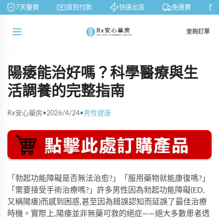
7天鑒賞
貨到付款
快速出貨
免運費
查詢訂單
陽痿能治好嗎？科學醫療與生
活調養的完整指南
Rx安心藥房
•
2026/4/24
•
男性健康
「勃起功能障礙是否無法治愈?」「服用藥物就能康復嗎?」
「需要接受手術治療嗎?」許多男性因為勃起功能障礙(ED,
又稱陽痿)而感到困惑,甚至因為錯誤認知而延誤了最佳治療
時機。實際上,陽痿並非無藥可救的絕症——絕大多數患者透