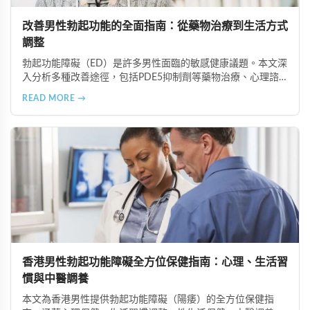
改善男性勃起功能的全面指南：從藥物治療到生活方式
調整
勃起功能障礙（ED）是許多男性面臨的敏感健康議題。本文深
入分析多種改善途徑，包括PDE5抑制劑等藥物治療、心理諮
商與認知行為療法、生活方式調整、物理與替代療法（如低能
READ MORE →
量體外震波治療），以及手術治療選項。在香港完善的醫療體
系下，及早尋求專業協助並採取積極主動的態度，配合規律運
動、健康飲食等預防措施，能有效改善性功能並重拾健康的性
生活。
香港男性勃起功能障礙全方位保健指南：心理、生活習
慣與中醫調養
本文為香港男性提供勃起功能障礙（陽痿）的全方位保健指