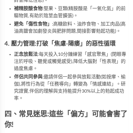
鋅會降低性慾)。
補精胺酸食物
:堅果、豆類(精胺酸是「一氧化氮」的前
驅物質,有助於陰莖血管擴張)。
避免「傷性食物」
:高糖飲料、油炸食物、加工肉品(高
油高鹽會加劇發炎與肥胖問題,間接影響勃起功能)。
4. 壓力管理:打破「焦慮-陽痿」的惡性循環
正念放鬆法
:每天投入10分鐘練習「感官聚焦」(閉眼專
注於呼吸、聽覺或觸覺感受),降低大腦對「性表現」的
過度焦慮。
伴侶共同參與
:邀請伴侶一起參與放鬆活動(如按摩、瑜
伽),將性行為從「任務導向」轉變為「情感連結」。研
究證實,伴侶的理解與支持能提升30%以上的勃起成功
率。
四、常見迷思:這些「偏方」可能會害了
你!