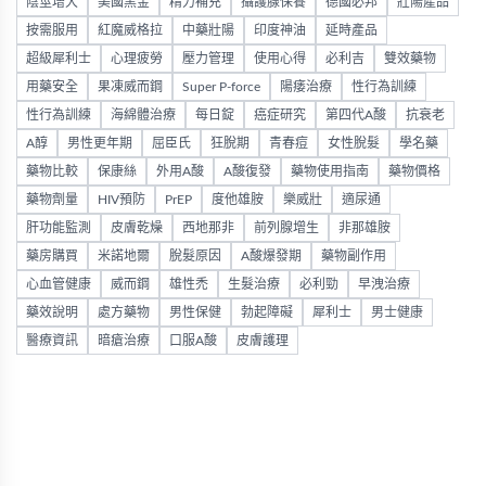
陰莖增大
美國黑金
精力補充
攝護腺保養
德國必邦
壯陽產品
按需服用
紅魔威格拉
中藥壯陽
印度神油
延時產品
超級犀利士
心理疲勞
壓力管理
使用心得
必利吉
雙效藥物
用藥安全
果凍威而鋼
Super P-force
陽痿治療
性行為訓練
性行為訓練
海綿體治療
每日錠
癌症研究
第四代A酸
抗衰老
A醇
男性更年期
屈臣氏
狂脫期
青春痘
女性脫髮
學名藥
藥物比較
保康絲
外用A酸
A酸復發
藥物使用指南
藥物價格
藥物劑量
HIV預防
PrEP
度他雄胺
樂威壯
適尿通
肝功能監測
皮膚乾燥
西地那非
前列腺增生
非那雄胺
藥房購買
米諾地爾
脫髮原因
A酸爆發期
藥物副作用
心血管健康
威而鋼
雄性禿
生髮治療
必利勁
早洩治療
藥效說明
處方藥物
男性保健
勃起障礙
犀利士
男士健康
醫療資訊
暗瘡治療
口服A酸
皮膚護理