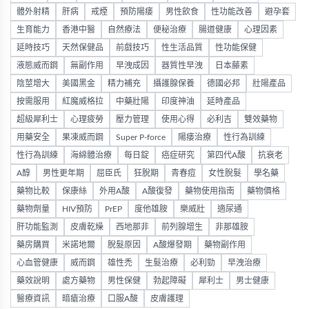
體外射精
肝病
戒煙
預防陽痿
男性飲食
性功能改善
避孕套
生育能力
香港中醫
自然療法
便秘治療
腸道健康
心理因素
延時技巧
天然保健品
前戲技巧
性生活品質
性功能保健
液態威而鋼
無副作用
早洩成因
器質性早洩
日本藤素
陰莖增大
美國黑金
精力補充
攝護腺保養
德國必邦
壯陽產品
按需服用
紅魔威格拉
中藥壯陽
印度神油
延時產品
超級犀利士
心理疲勞
壓力管理
使用心得
必利吉
雙效藥物
用藥安全
果凍威而鋼
Super P-force
陽痿治療
性行為訓練
性行為訓練
海綿體治療
每日錠
癌症研究
第四代A酸
抗衰老
A醇
男性更年期
屈臣氏
狂脫期
青春痘
女性脫髮
學名藥
藥物比較
保康絲
外用A酸
A酸復發
藥物使用指南
藥物價格
藥物劑量
HIV預防
PrEP
度他雄胺
樂威壯
適尿通
肝功能監測
皮膚乾燥
西地那非
前列腺增生
非那雄胺
藥房購買
米諾地爾
脫髮原因
A酸爆發期
藥物副作用
心血管健康
威而鋼
雄性禿
生髮治療
必利勁
早洩治療
藥效說明
處方藥物
男性保健
勃起障礙
犀利士
男士健康
醫療資訊
暗瘡治療
口服A酸
皮膚護理