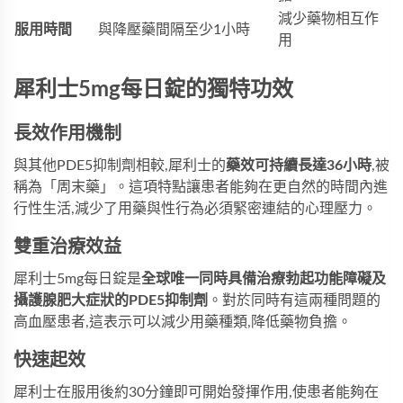
減少藥物相互作
服用時間
與降壓藥間隔至少1小時
用
犀利士5mg每日錠的獨特功效
長效作用機制
與其他PDE5抑制劑相較,犀利士的
藥效可持續長達36小時
,被
稱為「周末藥」。這項特點讓患者能夠在更自然的時間內進
行性生活,減少了用藥與性行為必須緊密連結的心理壓力。
雙重治療效益
犀利士5mg每日錠
是
全球唯一同時具備治療勃起功能障礙及
攝護腺肥大症狀的PDE5抑制劑
。對於同時有這兩種問題的
高血壓患者,這表示可以減少用藥種類,降低藥物負擔。
快速起效
犀利士在服用後約30分鐘即可開始發揮作用,使患者能夠在