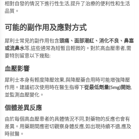
相對自發的情況下進行性生活,提升了治療的便利性和生活
品質。
可能的副作用及應對方式
犀利士常見的副作用包含
頭痛、面部潮紅、消化不良、鼻塞
或流鼻水
等,這些通常為短暫且輕微的。對於高血壓患者,需
要特別留意以下幾點:
血壓影響
犀利士本身有輕度降壓效果,與降壓藥合用時可能增強降壓
作用。建議初次使用時在醫生指導下
從最低劑量(5mg)開始
,
並監測血壓變化。
個體差異反應
由於每個高血壓患者的具體情況不同,對藥物的反應也會有
差異。用藥期間應密切觀察身體反應,如出現持續不適,應及
時就醫。