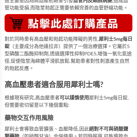
這主要是因為高血壓初期會引發
血管內皮細胞病變
,造成血
管功能受損,而陰莖勃起正需要依賴完善的血管舒縮功能。
對於同時患有高血壓和勃起功能障礙的男性,
犀利士5mg每日
錠
（主要成分為他達拉非）提供了一個治療選擇。它屬於5
型磷酸二酯酶抑制劑,透過選擇性抑制PDE5,增強一氧化氮途
徑,促使陰莖海綿體平滑肌放鬆,幫助患者對性刺激產生自然
的勃起反應。
高血壓患者適合服用犀利士嗎?
根據現有研究,高血壓患者
可以謹慎使用
犀利士5mg每日錠
,
但需要密切留意以下幾個重點:
藥物交互作用風險
犀利士會導致血管擴張、血壓降低,因此
絕對不可與硝酸鹽
類藥物
​（如硝酸甘油）合併使用。若同時服用,可能導致血