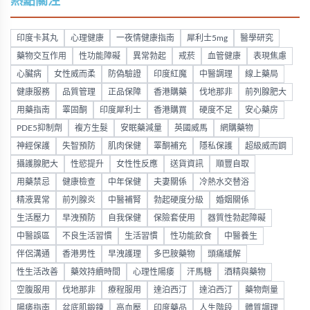
熱點關注
印度卡其丸
心理健康
一夜情健康指南
犀利士5mg
醫學研究
藥物交互作用
性功能障礙
異常勃起
戒菸
血管健康
表現焦慮
心臟病
女性威而柔
防偽驗證
印度紅魔
中醫調理
線上藥局
健康服務
品質管理
正品保障
香港購藥
伐地那非
前列腺肥大
用藥指南
睪固酮
印度犀利士
香港購買
硬度不足
安心藥房
PDE5抑制劑
複方生髮
安眠藥減量
英國威馬
網購藥物
神經保護
失智預防
肌肉保健
睪酮補充
隱私保護
超級威而鋼
攝護腺肥大
性慾提升
女性性反應
送貨資訊
順豐自取
用藥禁忌
健康檢查
中年保健
夫妻關係
冷熱水交替浴
精液異常
前列腺炎
中醫補腎
勃起硬度分級
婚姻關係
生活壓力
早洩預防
自我保健
保險套使用
器質性勃起障礙
中醫誤區
不良生活習慣
生活習慣
性功能飲食
中醫養生
伴侶溝通
香港男性
早洩護理
多巴胺藥物
頭痛緩解
性生活改善
藥效持續時間
心理性陽痿
汗馬糖
酒精與藥物
空腹服用
伐地那非
療程服用
達泊西汀
達泊西汀
藥物劑量
陽痿指南
盆底肌鍛鍊
高血壓
印度藥品
人生階段
體質調理