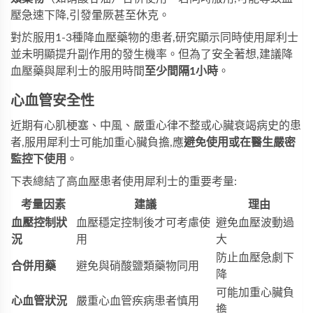
壓急速下降,引發暈厥甚至休克。
對於服用1-3種降血壓藥物的患者,研究顯示同時使用犀利士
並未明顯提升副作用的發生機率。但為了安全著想,建議降
血壓藥與犀利士的服用時間
至少間隔1小時
​。
心血管安全性
近期有心肌梗塞、中風、嚴重心律不整或心臟衰竭病史的患
者,服用犀利士可能加重心臟負擔,應
避免使用或在醫生嚴密
監控下使用
​。
下表總結了高血壓患者使用犀利士的重要考量:
考量因素
建議
理由
血壓控制狀
血壓穩定控制後才可考慮使
避免血壓波動過
況
用
大
防止血壓急劇下
合併用藥
避免與硝酸鹽類藥物同用
降
可能加重心臟負
心血管狀況
嚴重心血管疾病患者慎用
擔