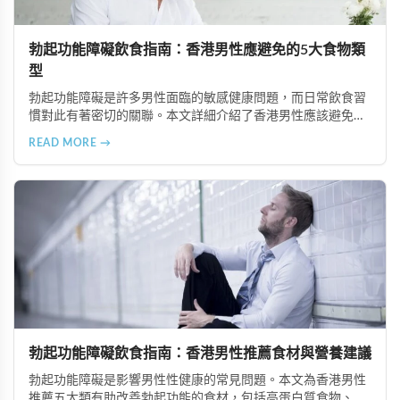
勃起功能障礙飲食指南：香港男性應避免的5大食物類
型
勃起功能障礙是許多男性面臨的敏感健康問題，而日常飲食習
慣對此有著密切的關聯。本文詳細介紹了香港男性應該避免或
適度節制的5大食物類型，包括高油脂食品、高糖分食物、精
READ MORE →
緻加工食品、咖啡因與刺激性飲品以及酒精類飲料，並提供健
康的飲食替代建議，幫助改善勃起功能並維護整體健康。
勃起功能障礙飲食指南：香港男性推薦食材與營養建議
勃起功能障礙是影響男性性健康的常見問題。本文為香港男性
推薦五大類有助改善勃起功能的食材，包括高蛋白質食物、富