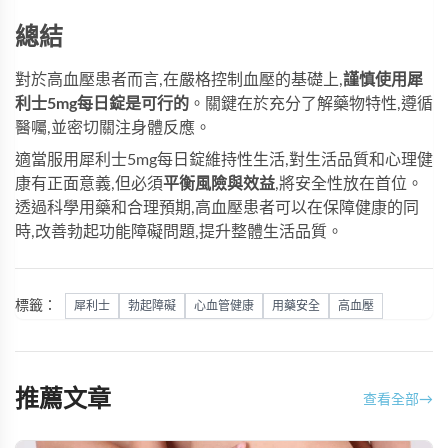
總結
對於高血壓患者而言,在嚴格控制血壓的基礎上,​
謹慎使用
犀
利士5mg每日錠
是可行的
。關鍵在於充分了解藥物特性,遵循
醫囑,並密切關注身體反應。
適當服用犀利士5mg每日錠維持性生活,對生活品質和心理健
康有正面意義,但必須
平衡風險與效益
,將安全性放在首位。
透過科學用藥和合理預期,高血壓患者可以在保障健康的同
時,改善勃起功能障礙問題,提升整體生活品質。
標籤：
犀利士
勃起障礙
心血管健康
用藥安全
高血壓
推薦文章
查看全部
→