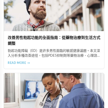
改善男性勃起功能的全面指南：從藥物治療到生活方式
調整
勃起功能障礙（ED）是許多男性面臨的敏感健康議題。本文深
入分析多種改善途徑，包括PDE5抑制劑等藥物治療、心理諮
商與認知行為療法、生活方式調整、物理與替代療法（如低能
READ MORE →
量體外震波治療），以及手術治療選項。在香港完善的醫療體
系下，及早尋求專業協助並採取積極主動的態度，配合規律運
動、健康飲食等預防措施，能有效改善性功能並重拾健康的性
生活。