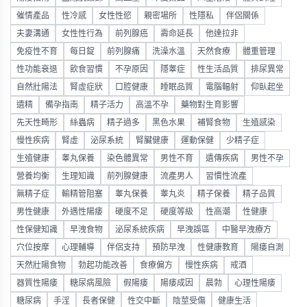
催情產品
性冷感
女性性慾
親密場所
性隱私
伴侶關係
夫妻溝通
女性性行為
前列腺癌
壽命延長
他達拉非
免疫性不育
每日錠
前列腺痛
洗澡水溫
天然食療
體重管理
性功能衰退
飲食習慣
不孕原因
隱睾症
性生活品質
排尿異常
自然壯陽法
腎虛症狀
口腔健康
睡眠品質
電腦輻射
仰臥起坐
遺精
備孕指南
精子活力
高溫不孕
藥物對生育影響
先天性畸形
絲蟲病
精子過多
黑色水果
補腎食物
生殖感染
慢性疾病
腎虛
泌尿系統
腎臟健康
運動保健
少精子症
生殖健康
睾丸保養
染色體異常
男性不育
遺傳疾病
男性不孕
營養均衡
生理知識
前列腺健康
流產男人
習慣性流產
無精子症
輸精管阻塞
睾丸保養
睾丸炎
精子保養
精子品質
男性健康
外遇性陽痿
硬度不足
硬度等級
性高潮
性健康
性保健知識
早洩食物
泌尿系統疾病
早洩誤區
中醫早洩療方
穴位按摩
心理輔導
伴侶支持
預防早洩
性健康教育
陽痿自測
天然壯陽食物
勃起功能改善
食療偏方
慢性疾病
戒酒
器質性陽痿
糖尿病風險
假陽痿
陽痿成因
晨勃
心理性陽痿
糖尿病
手淫
長者保健
性交中斷
陰莖受傷
健康生活