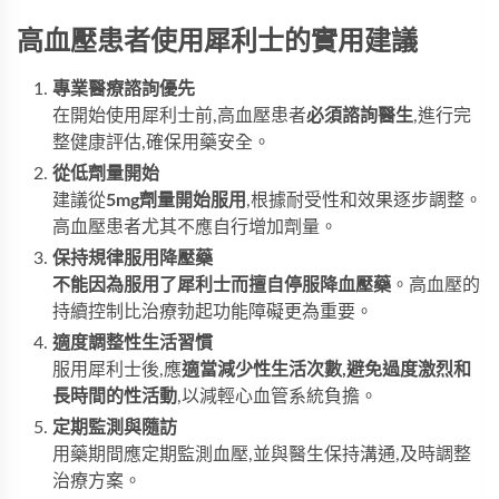
高血壓患者使用犀利士的實用建議
專業醫療諮詢優先
在開始使用犀利士前,高血壓患者
必須諮詢醫生
,進行完
整健康評估,確保用藥安全。
從低劑量開始
建議從
5mg劑量開始服用
,根據耐受性和效果逐步調整。
高血壓患者尤其不應自行增加劑量。
保持規律服用降壓藥
不能因為服用了犀利士而擅自停服降血壓藥
。高血壓的
持續控制比治療勃起功能障礙更為重要。
適度調整性生活習慣
服用犀利士後,應
適當減少性生活次數,避免過度激烈和
長時間的性活動
,以減輕心血管系統負擔。
定期監測與隨訪
用藥期間應定期監測血壓,並與醫生保持溝通,及時調整
治療方案。