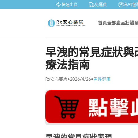
鑒賞
貨到付款
快速出貨
免運費
私密包裝
首頁
全部產品
壯陽
早洩的常見症狀與
療法指南
Rx安心藥房
•
2026/4/26
•
男性健康