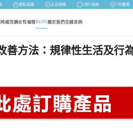
隱私保護
正品保障
1對1諮詢
7天鑒賞
BLOG
延時
威而鋼
女性催情
關於我們
在綫咨詢
改善方法：規律性生活及行