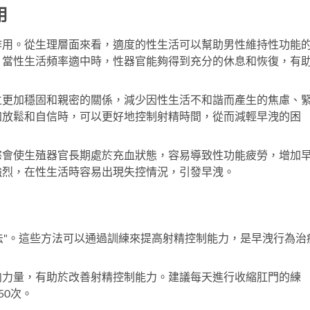
用
作用。從生理層面來看，適度的性生活可以幫助男性維持性功能
。當性生活頻率適中時，性器官能夠得到充分的休息和恢復，有
立更加穩固和親密的關係，減少因性生活不和諧而產生的焦慮、
加放鬆和自信時，可以更好地控制射精時間，從而減輕早洩的困
慾會使生殖器官長期處於充血狀態，容易導致性功能疲勞，增加
強烈，在性生活時容易出現失控情況，引發早洩。
壓法"。這些方法可以通過訓練來提高射精控制能力，是早洩行為治
肉力量，有助於改善射精控制能力。建議每天進行收縮肛門的練
50次。