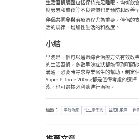
生活習慣調整
包括保持充足睡眠、均衡飲
度勞累和熬夜等不良習慣也是預防和改善
伴侶共同參與
治療過程尤為重要。伴侶的
活的規律，增加性生活的和諧度。
小結
早洩是一個可以通過綜合治療方法有效改
的生活習慣，多數早洩症狀都能得到明顯
溝通，必要時尋求專業醫生的幫助，制定
Super P-force 200mg
都是值得考慮的選擇
洩，也可選擇
必利勁
進行治療。
標籤：
早洩治療
性生活品質
盆底肌鍛鍊
伴