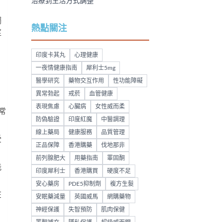
治療到生活方式調整
觸
熱點關注
莖
印度卡其丸
心理健康
一夜情健康指南
犀利士5mg
醫學研究
藥物交互作用
性功能障礙
異常勃起
戒菸
血管健康
表現焦慮
心臟病
女性威而柔
常
防偽驗證
印度紅魔
中醫調理
線上藥局
健康服務
品質管理
受
正品保障
香港購藥
伐地那非
前列腺肥大
用藥指南
睪固酮
能
印度犀利士
香港購買
硬度不足
安心藥房
PDE5抑制劑
複方生髮
在
安眠藥減量
英國威馬
網購藥物
神經保護
失智預防
肌肉保健