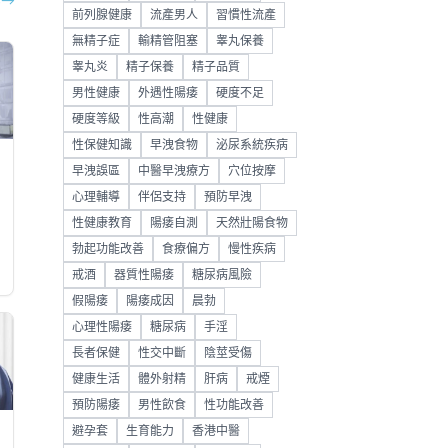
部
→
前列腺健康
流產男人
習慣性流產
無精子症
輸精管阻塞
睾丸保養
睾丸炎
精子保養
精子品質
男性健康
外遇性陽痿
硬度不足
硬度等級
性高潮
性健康
性保健知識
早洩食物
泌尿系統疾病
早洩誤區
中醫早洩療方
穴位按摩
心理輔導
伴侶支持
預防早洩
性健康教育
陽痿自測
天然壯陽食物
勃起功能改善
食療偏方
慢性疾病
戒酒
器質性陽痿
糖尿病風險
假陽痿
陽痿成因
晨勃
心理性陽痿
糖尿病
手淫
長者保健
性交中斷
陰莖受傷
健康生活
體外射精
肝病
戒煙
預防陽痿
男性飲食
性功能改善
避孕套
生育能力
香港中醫