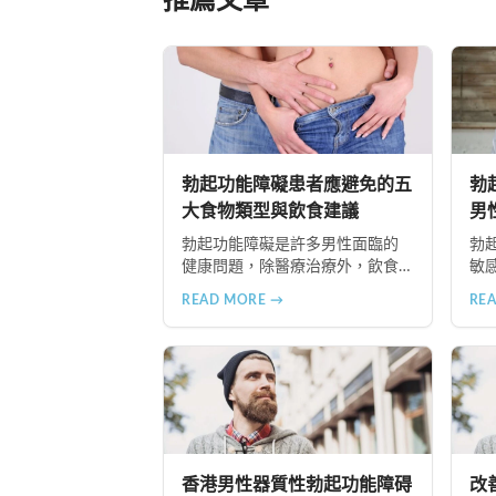
推薦文章
勃起功能障礙患者應避免的五
勃
大食物類型與飲食建議
男
勃起功能障礙是許多男性面臨的
勃
健康問題，除醫療治療外，飲食
敏
習慣調整同樣重要。本文為香港
對
READ MORE →
RE
患者整理五大應限制攝取的食物
介
類型，包括高脂食品、高鈉加工
節
食品、辛辣刺激性食材、含咖啡
食
因飲品及酒精類飲料，並提供飲
品
食調理的實用建議與專業治療選
精
項說明。
代
護
香港男性器質性勃起功能障碍
改