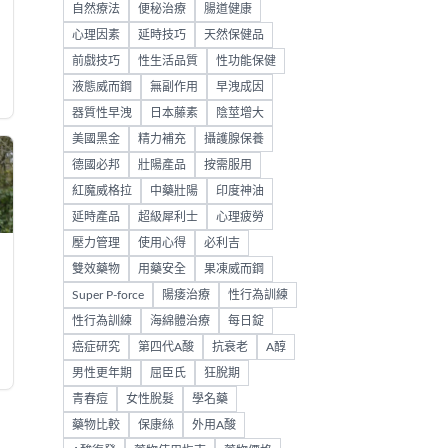
自然療法
便秘治療
腸道健康
心理因素
延時技巧
天然保健品
前戲技巧
性生活品質
性功能保健
液態威而鋼
無副作用
早洩成因
器質性早洩
日本藤素
陰莖增大
美國黑金
精力補充
攝護腺保養
德國必邦
壯陽產品
按需服用
紅魔威格拉
中藥壯陽
印度神油
延時產品
超級犀利士
心理疲勞
壓力管理
使用心得
必利吉
雙效藥物
用藥安全
果凍威而鋼
Super P-force
陽痿治療
性行為訓練
性行為訓練
海綿體治療
每日錠
癌症研究
第四代A酸
抗衰老
A醇
男性更年期
屈臣氏
狂脫期
青春痘
女性脫髮
學名藥
藥物比較
保康絲
外用A酸