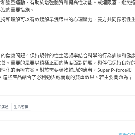
食和適量運動，有助於增強體質和提高性功能。戒煙限酒、避免
早洩的重要措施。
支持和理解可以有效緩解早洩帶來的心理壓力，雙方共同探索性
善的健康問題。保持規律的性生活頻率結合科學的行為訓練和健
改善。重要的是要以積極正面的態度面對問題，與伴侶保持良好
個性化的治療方案。對於需要藥物輔助的患者，
Super P-force
和
，這些產品結合了必利勁與威而鋼的雙重效果。若主要問題為早
侶溝通
生活習慣