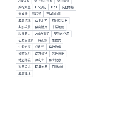
A酸復發
藥物使用指南
藥物價格
藥物劑量
HIV預防
PrEP
度他雄胺
樂威壯
適尿通
肝功能監測
皮膚乾燥
西地那非
前列腺增生
非那雄胺
藥房購買
米諾地爾
脫髮原因
A酸爆發期
藥物副作用
心血管健康
威而鋼
雄性禿
生髮治療
必利勁
早洩治療
藥效說明
處方藥物
男性保健
勃起障礙
犀利士
男士健康
醫療資訊
暗瘡治療
口服A酸
皮膚護理