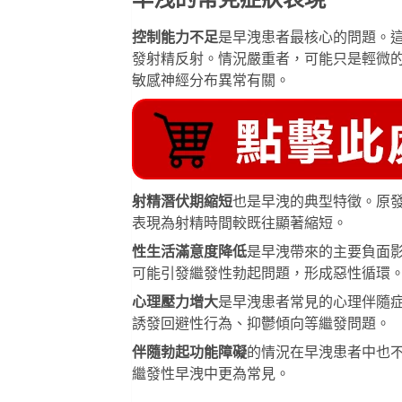
早洩的常見症狀表現
控制能力不足
是早洩患者最核心的問題。
發射精反射。情況嚴重者，可能只是輕微
敏感神經分布異常有關。
射精潛伏期縮短
也是早洩的典型特徵。原
表現為射精時間較既往顯著縮短。
性生活滿意度降低
是早洩帶來的主要負面
可能引發繼發性勃起問題，形成惡性循環
心理壓力增大
是早洩患者常見的心理伴隨
誘發回避性行為、抑鬱傾向等繼發問題。
伴隨勃起功能障礙
的情況在早洩患者中也
繼發性早洩中更為常見。