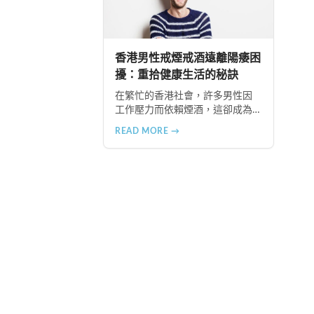
雙效犀利士，有效改善ED症狀。
康
香港男性戒煙戒酒遠離陽痿困
擾：重拾健康生活的秘訣
在繁忙的香港社會，許多男性因
工作壓力而依賴煙酒，這卻成為
引發勃起功能障礙的重要因素。
READ MORE →
本文深入分析吸煙和飲酒對男性
性功能的負面影響，並提供戒除
煙酒、建立健康生活習慣的實用
建議，幫助香港男性重拾健康與
自信。