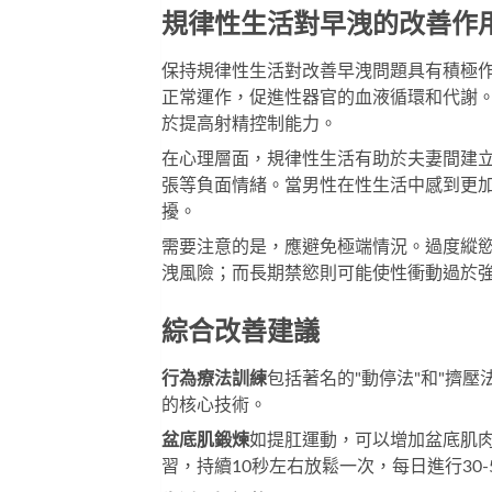
規律性生活對早洩的改善作
保持規律性生活對改善早洩問題具有積極
正常運作，促進性器官的血液循環和代謝
於提高射精控制能力。
在心理層面，規律性生活有助於夫妻間建
張等負面情緒。當男性在性生活中感到更
擾。
需要注意的是，應避免極端情況。過度縱
洩風險；而長期禁慾則可能使性衝動過於
綜合改善建議
行為療法訓練
包括著名的"動停法"和"擠
的核心技術。
盆底肌鍛煉
如提肛運動，可以增加盆底肌
習，持續10秒左右放鬆一次，每日進行30-