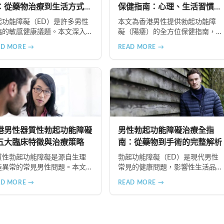
：從藥物治療到生活方式調
保健指南：心理、生活習慣與
中醫調養
起功能障礙（ED）是許多男性
本文為香港男性提供勃起功能障
臨的敏感健康議題。本文深入
礙（陽痿）的全方位保健指南，
析多種改善途徑，包括PDE5抑
涵蓋心理保健、生活習慣調整、
AD MORE →
READ MORE →
劑等藥物治療、心理諮商與認
性生活保健、中醫調養及定期健
行為療法、生活方式調整、物
康檢查等六個重要方面，助您全
與替代療法（如低能量體外震
面提升健康狀況和生活品質。
治療），以及手術治療選項。
香港完善的醫療體系下，及早
求專業協助並採取積極主動的
度，配合規律運動、健康飲食
預防措施，能有效改善性功能
港男性器質性勃起功能障礙
男性勃起功能障礙治療全指
重拾健康的性生活。
五大臨床特徵與治療策略
南：從藥物到手術的完整解析
質性勃起功能障礙是源自生理
勃起功能障礙（ED）是現代男性
造異常的常見男性問題。本文
常見的健康問題，影響性生活品
述其五大臨床特徵：長期性勃
質與自信心。本文全面解析香港
AD MORE →
READ MORE →
困難、併發其他症狀、可追溯
男性ED治療途徑，包括口服藥物
理病因、治療效果差異大、需
（如超級雙效犀利士）、局部用
管齊下治療。了解這些特徵有
藥、真空勃起裝置、外科手術、
患者配合醫師診療計畫，提升
心理諮詢及生活形態調整等多種