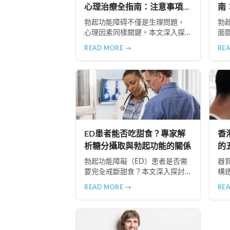
心理治療全指南：注意事項與
南
治療要點
整
勃起功能障碍不僅是生理問題，
勃
心理因素同樣關鍵。本文深入探
面
討香港男性面對器質性勃起功能
分
READ MORE →
RE
障碍時，心理治療的重要注意事
制
項，包括正確看待疾病、尋找合
知
適治療師、建立信賴關係、全情
理
投入治療、保持恆心與隱私保護
波
等六大要點，幫助患者更好地恢
在
復性功能健康。
尋
態
等
ED患者能否吃甜食？專家解
香
並
析糖分攝取與勃起功能的關係
的
勃起功能障礙（ED）患者是否需
器
要完全戒斷甜食？本文深入探討
構
糖分攝取對男性健康的影響，提
詳
READ MORE →
RE
供聰明食用甜食的實用建議，以
起
及改善ED的飲食策略。了解如何
生
控制糖分攝取、選擇天然甜味來
多
源，並結合專業治療方案如超級
助