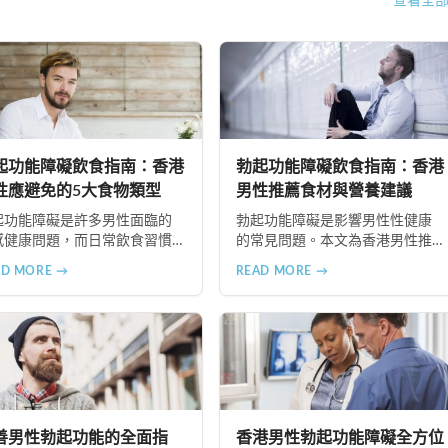
查看全
起功能障礙飲食指南：香港
勃起功能障礙飲食指南：香港
性應避免的5大食物類型
男性推薦食材與營養建議
起功能障礙是許多男性面臨的
勃起功能障礙是影響男性性健康
感健康問題，而日常飲食習慣
的常見問題。本文為香港男性推
此有著密切的關聯。本文詳細
薦五大類有助改善勃起功能的食
AD MORE →
READ MORE →
紹了香港男性應該避免或適度
材，包括高蛋白質食物、富含維
制的5大食物類型，包括高油脂
生素與礦物質的食物、奧米加-3脂
品、高糖分食物、精緻加工食
肪酸來源、適量動物性油脂及天
、咖啡因與刺激性飲品以及酒
然滋補食材，並提供專業營養建
類飲料，並提供健康的飲食替
議。
建議，幫助改善勃起功能並維
整體健康。
善男性勃起功能的全面指
香港男性勃起功能障礙全方位