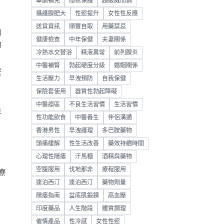
睪酮補充
隱私保護
超級威而鋼
攝護腺肥大
性慾提升
女性性反應
送貨資訊
順豐自取
用藥禁忌
的
健康檢查
中年保健
夫妻關係
助
冷熱水交替浴
精液異常
前列腺炎
中醫補腎
勃起硬度分級
婚姻關係
緊
生活壓力
早洩預防
自我保健
保險套使用
器質性勃起障礙
中醫誤區
不良生活習慣
生活習慣
早
性功能飲食
中醫養生
伴侶溝通
香港男性
早洩護理
多巴胺藥物
頭痛緩解
性生活改善
藥效持續時間
心理性陽痿
汗馬糖
酒精與藥物
空腹服用
伐地那非
療程服用
療
達泊西汀
達泊西汀
藥物劑量
陽痿指南
盆底肌鍛鍊
高血壓
印度藥品
人生階段
體質調理
催情產品
性冷感
女性性慾