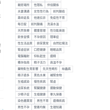
過
親密場所
性隱私
伴侶關係
夫妻溝通
女性性行為
前列腺癌
生
壽命延長
他達拉非
免疫性不育
每日錠
前列腺痛
洗澡水溫
天然食療
體重管理
性功能衰退
飲食習慣
不孕原因
隱睾症
性生活品質
排尿異常
自然壯陽法
康
腎虛症狀
口腔健康
睡眠品質
的
電腦輻射
仰臥起坐
遺精
備孕指南
精子活力
高溫不孕
藥物對生育影響
先天性畸形
絲蟲病
精子過多
黑色水果
補腎食物
生殖感染
慢性疾病
腎虛
泌尿系統
腎臟健康
運動保健
少精子症
生殖健康
睾丸保養
染色體異常
男性不育
遺傳疾病
男性不孕
營養均衡
生理知識