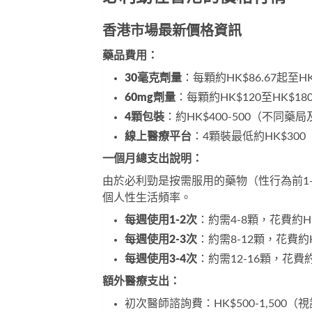
香港市場最新價格資訊
藥品費用：
30毫克劑量
：每顆約HK$86.67起至HK
60mg劑量
：每顆約HK$120至HK$18
4顆包裝
：約HK$400-500（不同
線上醫療平台
：4顆裝最低約HK$300（
一個月總支出說明：
由於必利勁是按需服用的藥物（性行為前1
個人性生活頻率。
每週使用1-2次
：約需4-8顆，花費約HK$
每週使用2-3次
：約需8-12顆，花費約HK
每週使用3-4次
：約需12-16顆，花費約HK
額外醫療支出：
初次醫師諮詢費：HK$500-1,500