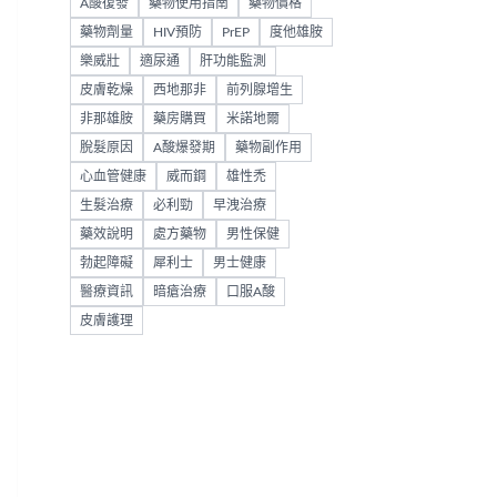
A酸復發
藥物使用指南
藥物價格
藥物劑量
HIV預防
PrEP
度他雄胺
樂威壯
適尿通
肝功能監測
皮膚乾燥
西地那非
前列腺增生
非那雄胺
藥房購買
米諾地爾
脫髮原因
A酸爆發期
藥物副作用
心血管健康
威而鋼
雄性禿
生髮治療
必利勁
早洩治療
藥效說明
處方藥物
男性保健
勃起障礙
犀利士
男士健康
醫療資訊
暗瘡治療
口服A酸
皮膚護理