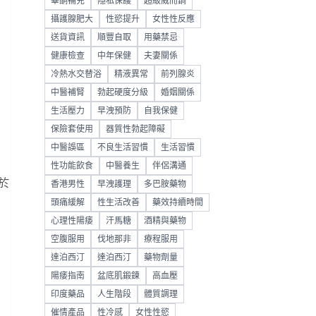
睪酮補充
隱私保護
超級威而鋼
攝護腺肥大
性慾提升
女性性反應
送貨資訊
順豐自取
用藥禁忌
健康檢查
中年保健
夫妻關係
冷熱水交替浴
精液異常
前列腺炎
中醫補腎
勃起硬度分級
婚姻關係
生活壓力
早洩預防
自我保健
保險套使用
器質性勃起障礙
中醫誤區
不良生活習慣
生活習慣
性功能飲食
中醫養生
伴侶溝通
於
香港男性
早洩護理
多巴胺藥物
頭痛緩解
性生活改善
藥效持續時間
心理性陽痿
汗馬糖
酒精與藥物
空腹服用
伐地那非
療程服用
達泊西汀
達泊西汀
藥物劑量
陽痿指南
盆底肌鍛鍊
高血壓
印度藥品
人生階段
體質調理
催情產品
性冷感
女性性慾