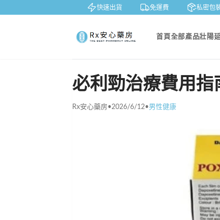
鑒賞
貨到付款
快速出貨
免運費
私密包裝
首頁
全部產品
壯陽
必利勁治療費用指
Rx安心藥房
•
2026/6/12
•
男性健康