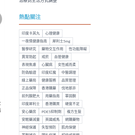
治療到生活方式調整
熱點關注
印度卡其丸
心理健康
一夜情健康指南
犀利士5mg
醫學研究
藥物交互作用
性功能障礙
異常勃起
戒菸
血管健康
表現焦慮
心臟病
女性威而柔
防偽驗證
印度紅魔
中醫調理
線上藥局
健康服務
品質管理
正品保障
香港購藥
伐地那非
前列腺肥大
用藥指南
睪固酮
及
印度犀利士
香港購買
硬度不足
購
安心藥房
PDE5抑制劑
複方生髮
安眠藥減量
英國威馬
網購藥物
神經保護
失智預防
肌肉保健