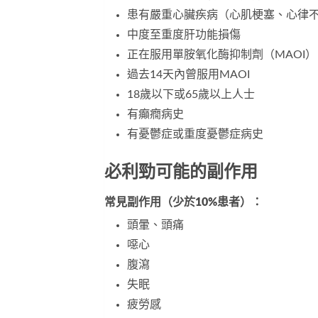
患有嚴重心臟疾病（心肌梗塞、心律
中度至重度肝功能損傷
正在服用單胺氧化酶抑制劑（MAOI）
過去14天內曾服用MAOI
18歲以下或65歲以上人士
有癲癇病史
有憂鬱症或重度憂鬱症病史
必利勁可能的副作用
常見副作用（少於10%患者）：
頭暈、頭痛
噁心
腹瀉
失眠
疲勞感