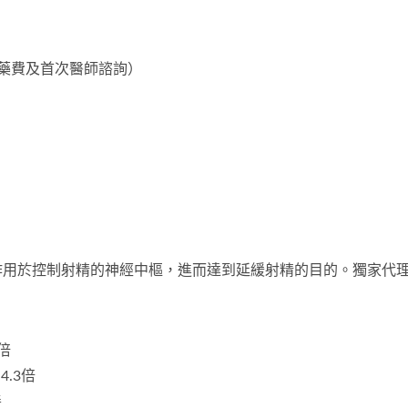
0（含藥費及首次醫師諮詢）
作用於控制射精的神經中樞，進而達到延緩射精的目的。
獨家代
。
3倍
4.3倍
善