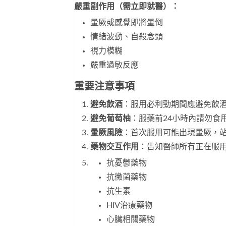
嚴重副作用（需立即就醫）：
暈厥或感覺即將暈倒
情緒波動、自殺念頭
視力模糊
嚴重過敏反應
重要注意事項
避免飲酒
：服用必利勁期間應避免飲
避免葡萄柚
：服藥前24小時內請勿食
暈厥風險
：首次服用可能出現暈厥，
藥物交互作用
：告知醫師所有正在服
抗憂鬱藥物
抗黴菌藥物
抗生素
HIV治療藥物
心臟相關藥物