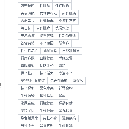
親密場所
性隱私
伴侶關係
夫妻溝通
女性性行為
前列腺癌
壽命延長
他達拉非
免疫性不育
每日錠
前列腺痛
洗澡水溫
天然食療
體重管理
性功能衰退
飲食習慣
不孕原因
隱睾症
性生活品質
排尿異常
自然壯陽法
腎虛症狀
口腔健康
睡眠品質
電腦輻射
仰臥起坐
遺精
備孕指南
精子活力
高溫不孕
藥物對生育影響
先天性畸形
絲蟲病
理
精子過多
黑色水果
補腎食物
生殖感染
慢性疾病
腎虛
泌尿系統
腎臟健康
運動保健
少精子症
生殖健康
睾丸保養
染色體異常
男性不育
遺傳疾病
男性不孕
營養均衡
生理知識