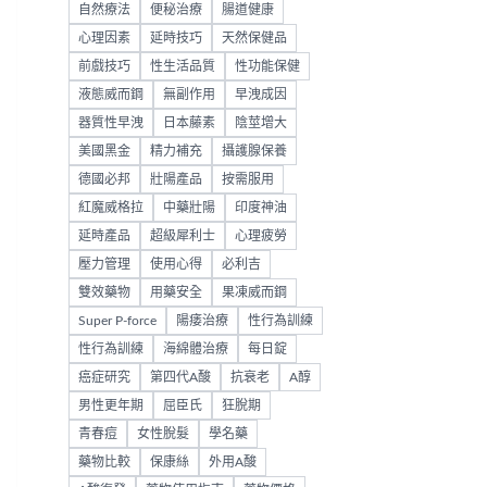
自然療法
便秘治療
腸道健康
心理因素
延時技巧
天然保健品
前戲技巧
性生活品質
性功能保健
液態威而鋼
無副作用
早洩成因
器質性早洩
日本藤素
陰莖增大
美國黑金
精力補充
攝護腺保養
德國必邦
壯陽產品
按需服用
紅魔威格拉
中藥壯陽
印度神油
延時產品
超級犀利士
心理疲勞
壓力管理
使用心得
必利吉
雙效藥物
用藥安全
果凍威而鋼
Super P-force
陽痿治療
性行為訓練
性行為訓練
海綿體治療
每日錠
癌症研究
第四代A酸
抗衰老
A醇
男性更年期
屈臣氏
狂脫期
青春痘
女性脫髮
學名藥
藥物比較
保康絲
外用A酸