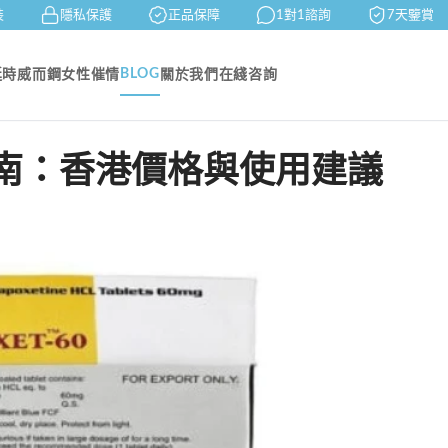
隱私保護
正品保障
1對1諮詢
7天鑒賞
BLOG
延時
威而鋼
女性催情
關於我們
在綫咨詢
南：香港價格與使用建議