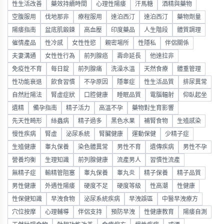
性生活改善
藥效持續時間
心理性陽痿
汗馬糖
酒精與藥物
空腹服用
伐地那非
療程服用
達泊西汀
達泊西汀
藥物劑量
陽痿指南
盆底肌鍛鍊
高血壓
印度藥品
人生階段
體質調理
催情產品
性冷感
女性性慾
親密場所
性隱私
伴侶關係
夫妻溝通
女性性行為
前列腺癌
壽命延長
他達拉非
免疫性不育
每日錠
前列腺痛
洗澡水溫
天然食療
體重管理
性功能衰退
飲食習慣
不孕原因
隱睾症
性生活品質
排尿異常
自然壯陽法
腎虛症狀
口腔健康
睡眠品質
電腦輻射
仰臥起坐
遺精
備孕指南
精子活力
高溫不孕
藥物對生育影響
先天性畸形
絲蟲病
精子過多
黑色水果
補腎食物
生殖感染
慢性疾病
腎虛
泌尿系統
腎臟健康
運動保健
少精子症
生殖健康
睾丸保養
染色體異常
男性不育
遺傳疾病
男性不孕
營養均衡
生理知識
前列腺健康
流產男人
習慣性流產
無精子症
輸精管阻塞
睾丸保養
睾丸炎
精子保養
精子品質
男性健康
外遇性陽痿
硬度不足
硬度等級
性高潮
性健康
性保健知識
早洩食物
泌尿系統疾病
早洩誤區
中醫早洩療方
穴位按摩
心理輔導
伴侶支持
預防早洩
性健康教育
陽痿自測