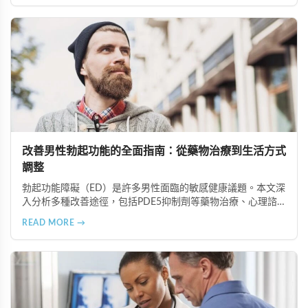
者更好地恢復性功能健康。
改善男性勃起功能的全面指南：從藥物治療到生活方式
調整
勃起功能障礙（ED）是許多男性面臨的敏感健康議題。本文深
入分析多種改善途徑，包括PDE5抑制劑等藥物治療、心理諮
商與認知行為療法、生活方式調整、物理與替代療法（如低能
READ MORE →
量體外震波治療），以及手術治療選項。在香港完善的醫療體
系下，及早尋求專業協助並採取積極主動的態度，配合規律運
動、健康飲食等預防措施，能有效改善性功能並重拾健康的性
生活。