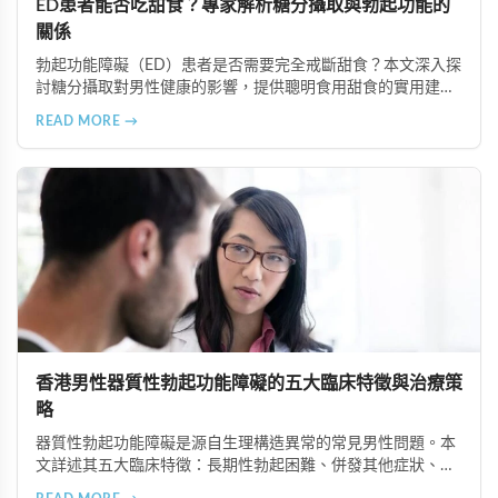
ED患者能否吃甜食？專家解析糖分攝取與勃起功能的
關係
勃起功能障礙（ED）患者是否需要完全戒斷甜食？本文深入探
討糖分攝取對男性健康的影響，提供聰明食用甜食的實用建
議，以及改善ED的飲食策略。了解如何控制糖分攝取、選擇天
READ MORE →
然甜味來源，並結合專業治療方案如超級雙效犀利士，有效改
善ED症狀。
香港男性器質性勃起功能障礙的五大臨床特徵與治療策
略
器質性勃起功能障礙是源自生理構造異常的常見男性問題。本
文詳述其五大臨床特徵：長期性勃起困難、併發其他症狀、可
追溯生理病因、治療效果差異大、需多管齊下治療。了解這些