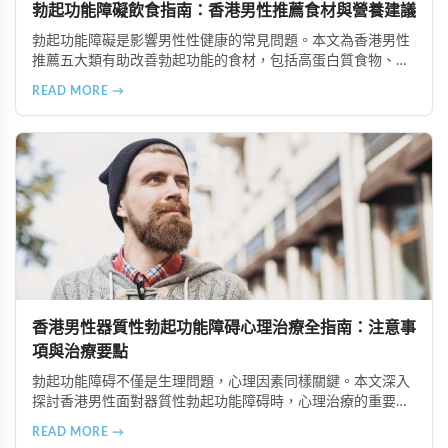
勃起功能障礙飲食指南：香港男性推薦食材與營養建議
勃起功能障礙是影響男性性健康的常見問題。本文為香港男性
推薦五大類有助改善勃起功能的食材，包括高蛋白質食物、富
含維生素與礦物質的食物、奧米加-3脂肪酸來源、適量動物性
READ MORE →
油脂及天然滋補食材，並提供專業營養建議。
香港男性器質性勃起功能障碍心理治療全指南：注意事
項與治療要點
勃起功能障碍不僅是生理問題，心理因素同樣關鍵。本文深入
探討香港男性面對器質性勃起功能障碍時，心理治療的重要注
意事項，包括正確看待疾病、尋找合適治療師、建立信賴關
READ MORE →
係、全情投入治療、保持恆心與隱私保護等六大要點，幫助患