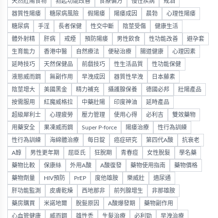
天然壯陽食物
勃起功能改善
食療偏方
慢性疾病
戒酒
器質性陽痿
糖尿病風險
假陽痿
陽痿成因
晨勃
心理性陽痿
糖尿病
手淫
長者保健
性交中斷
陰莖受傷
健康生活
體外射精
肝病
戒煙
預防陽痿
男性飲食
性功能改善
避孕套
生育能力
香港中醫
自然療法
便秘治療
腸道健康
心理因素
延時技巧
天然保健品
前戲技巧
性生活品質
性功能保健
液態威而鋼
無副作用
早洩成因
器質性早洩
日本藤素
陰莖增大
美國黑金
精力補充
攝護腺保養
德國必邦
壯陽產品
按需服用
紅魔威格拉
中藥壯陽
印度神油
延時產品
超級犀利士
心理疲勞
壓力管理
使用心得
必利吉
雙效藥物
用藥安全
果凍威而鋼
Super P-force
陽痿治療
性行為訓練
性行為訓練
海綿體治療
每日錠
癌症研究
第四代A酸
抗衰老
A醇
男性更年期
屈臣氏
狂脫期
青春痘
女性脫髮
學名藥
藥物比較
保康絲
外用A酸
A酸復發
藥物使用指南
藥物價格
藥物劑量
HIV預防
PrEP
度他雄胺
樂威壯
適尿通
肝功能監測
皮膚乾燥
西地那非
前列腺增生
非那雄胺
藥房購買
米諾地爾
脫髮原因
A酸爆發期
藥物副作用
心血管健康
威而鋼
雄性禿
生髮治療
必利勁
早洩治療