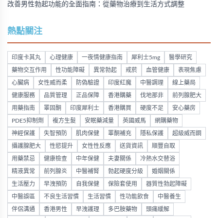
改善男性勃起功能的全面指南：從藥物治療到生活方式調整
熱點關注
印度卡其丸
心理健康
一夜情健康指南
犀利士5mg
醫學研究
藥物交互作用
性功能障礙
異常勃起
戒菸
血管健康
表現焦慮
心臟病
女性威而柔
防偽驗證
印度紅魔
中醫調理
線上藥局
健康服務
品質管理
正品保障
香港購藥
伐地那非
前列腺肥大
用藥指南
睪固酮
印度犀利士
香港購買
硬度不足
安心藥房
PDE5抑制劑
複方生髮
安眠藥減量
英國威馬
網購藥物
神經保護
失智預防
肌肉保健
睪酮補充
隱私保護
超級威而鋼
攝護腺肥大
性慾提升
女性性反應
送貨資訊
順豐自取
用藥禁忌
健康檢查
中年保健
夫妻關係
冷熱水交替浴
精液異常
前列腺炎
中醫補腎
勃起硬度分級
婚姻關係
生活壓力
早洩預防
自我保健
保險套使用
器質性勃起障礙
中醫誤區
不良生活習慣
生活習慣
性功能飲食
中醫養生
伴侶溝通
香港男性
早洩護理
多巴胺藥物
頭痛緩解