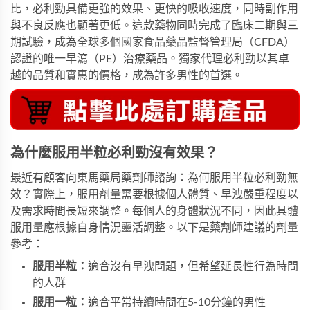
比，必利勁具備更強的效果、更快的吸收速度，同時副作用
與不良反應也顯著更低。這款藥物同時完成了臨床二期與三
期試驗，成為全球多個國家食品藥品監督管理局（CFDA）
認證的唯一早瀉（PE）治療藥品。
獨家代理必利勁
以其卓
越的品質和實惠的價格，成為許多男性的首選。
為什麼服用半粒必利勁沒有效果？
最近有顧客向東馬藥局藥劑師諮詢：為何服用半粒必利勁無
效？實際上，服用劑量需要根據個人體質、早洩嚴重程度以
及需求時間長短來調整。每個人的身體狀況不同，因此具體
服用量應根據自身情況靈活調整。以下是藥劑師建議的劑量
參考：
服用半粒：
適合沒有早洩問題，但希望延長性行為時間
的人群
服用一粒：
適合平常持續時間在5-10分鐘的男性