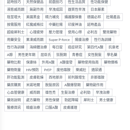
延時技巧
天然保健品
前戲技巧
性生活品質
性功能保健
液態威而鋼
無副作用
早洩成因
器質性早洩
日本藤素
陰莖增大
美國黑金
精力補充
攝護腺保養
德國必邦
壯陽產品
按需服用
紅魔威格拉
中藥壯陽
印度神油
延時產品
超級犀利士
心理疲勞
壓力管理
使用心得
必利吉
雙效藥物
用藥安全
果凍威而鋼
Super P-force
陽痿治療
性行為訓練
性行為訓練
海綿體治療
每日錠
癌症研究
第四代A酸
抗衰老
A醇
男性更年期
屈臣氏
狂脫期
青春痘
女性脫髮
學名藥
藥物比較
保康絲
外用A酸
A酸復發
藥物使用指南
藥物價格
藥物劑量
HIV預防
PrEP
度他雄胺
樂威壯
適尿通
肝功能監測
皮膚乾燥
西地那非
前列腺增生
非那雄胺
藥房購買
米諾地爾
脫髮原因
A酸爆發期
藥物副作用
心血管健康
威而鋼
雄性禿
生髮治療
必利勁
早洩治療
藥效說明
處方藥物
男性保健
勃起障礙
犀利士
男士健康
醫療資訊
暗瘡治療
口服A酸
皮膚護理