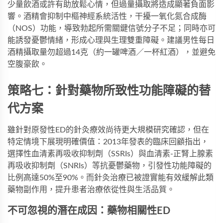
少量飲酒或許有助放鬆心情，但過量攝取將造成顯著負面影
響。酒精會抑制中樞神經系統活性，干擾一氧化氮合成酶
（NOS）功能，導致勃起所需關鍵信號分子不足；同時亦可
能誘發憂鬱情緒，形成心理與生理雙重障礙。建議男性每日
酒精攝取量勿超過14克（約一罐啤酒／一杯紅酒），並避免
空腹豪飲。
策略七：針對藥物所致性功能障礙的替
代方案
雖針對原發性ED的針灸療效尚待更大規模研究確認，但在
特定情境下展現明確價值：2013年發表的臨床回顧指出，
選擇性血清素再吸收抑制劑（SSRIs）與血清素-正腎上腺素
再吸收抑制劑（SNRIs）等抗憂鬱藥物，引發性功能障礙的
比例高達50%至90%。而針灸治療已被證實能有效緩解此類
藥物副作用，提升患者治療依從性與生活品質。
不可忽視的潛在成因：藥物相關性ED