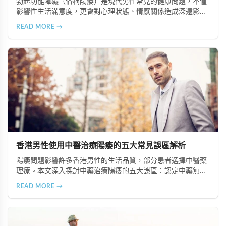
勃起功能障礙（俗稱陽痿）是現代男性常見的健康問題，不僅
影響性生活滿意度，更會對心理狀態、情感關係造成深遠影
響。本文深入分析陽痿帶來的六大危害，包括降低性滿意度、
READ MORE →
心理負擔、伴侶關係緊張、生育能力受損、潛在健康警訊及整
體生活品質下滑，並介紹超級雙效犀利士等有效改善方案。
香港男性使用中醫治療陽痿的五大常見誤區解析
陽痿問題影響許多香港男性的生活品質，部分患者選擇中醫藥
理療。本文深入探討中藥治療陽痿的五大誤區：認定中藥無副
作用、輕視辨證論治、迷信偏方秘方、忽略生活習慣調整、誤
READ MORE →
以為無藥可救。協助男性朋友做出明智的治療選擇，強調在專
業醫師指導下進行治療的重要性。