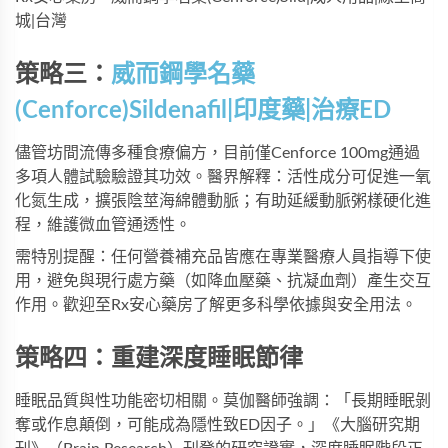
城|台灣
策略三：
威而鋼學名藥
(Cenforce)Sildenafil|印度藥|治療ED
儘管坊間流傳多種食療偏方，目前僅Cenforce 100mg通過
多項人體試驗驗證其功效。醫界解釋：活性成分可促進一氧
化氮生成，擴張陰莖海綿體動脈；有助延緩動脈粥樣硬化進
程，維護微血管通透性。
需特別提醒：任何營養補充品皆應在專業醫療人員指導下使
用，避免與現行處方藥（如降血壓藥、抗凝血劑）產生交互
作用。歡迎至
Rx安心藥房
了解更多科學依據與安全用法。
策略四：重建深度睡眠節律
睡眠品質與性功能密切相關。莫伽醫師強調：「長期睡眠剝
奪或作息顛倒，可能成為隱性致ED因子。」《大腦研究期