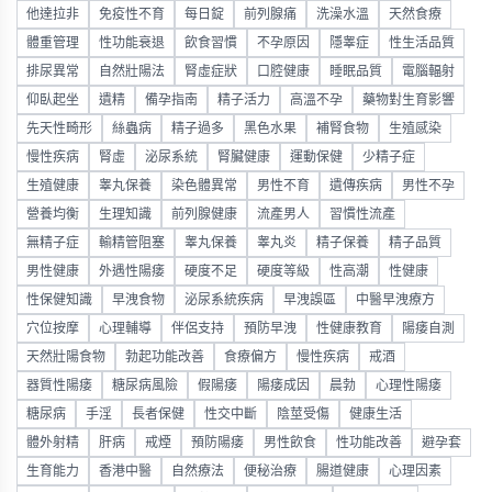
他達拉非
免疫性不育
每日錠
前列腺痛
洗澡水溫
天然食療
體重管理
性功能衰退
飲食習慣
不孕原因
隱睾症
性生活品質
排尿異常
自然壯陽法
腎虛症狀
口腔健康
睡眠品質
電腦輻射
仰臥起坐
遺精
備孕指南
精子活力
高溫不孕
藥物對生育影響
先天性畸形
絲蟲病
精子過多
黑色水果
補腎食物
生殖感染
慢性疾病
腎虛
泌尿系統
腎臟健康
運動保健
少精子症
生殖健康
睾丸保養
染色體異常
男性不育
遺傳疾病
男性不孕
營養均衡
生理知識
前列腺健康
流產男人
習慣性流產
無精子症
輸精管阻塞
睾丸保養
睾丸炎
精子保養
精子品質
男性健康
外遇性陽痿
硬度不足
硬度等級
性高潮
性健康
性保健知識
早洩食物
泌尿系統疾病
早洩誤區
中醫早洩療方
穴位按摩
心理輔導
伴侶支持
預防早洩
性健康教育
陽痿自測
天然壯陽食物
勃起功能改善
食療偏方
慢性疾病
戒酒
器質性陽痿
糖尿病風險
假陽痿
陽痿成因
晨勃
心理性陽痿
糖尿病
手淫
長者保健
性交中斷
陰莖受傷
健康生活
體外射精
肝病
戒煙
預防陽痿
男性飲食
性功能改善
避孕套
生育能力
香港中醫
自然療法
便秘治療
腸道健康
心理因素