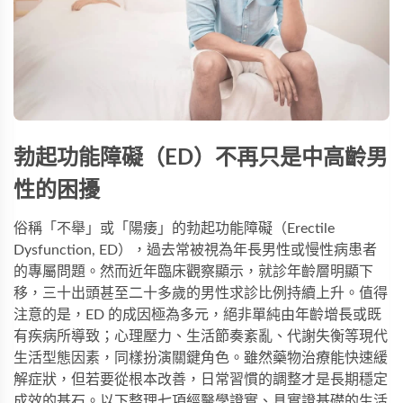
勃起功能障礙（ED）不再只是中高齡男
性的困擾
俗稱「不舉」或「陽痿」的勃起功能障礙（Erectile 
Dysfunction, ED），過去常被視為年長男性或慢性病患者
的專屬問題。然而近年臨床觀察顯示，就診年齡層明顯下
移，三十出頭甚至二十多歲的男性求診比例持續上升。值得
注意的是，ED 的成因極為多元，絕非單純由年齡增長或既
有疾病所導致；心理壓力、生活節奏紊亂、代謝失衡等現代
生活型態因素，同樣扮演關鍵角色。雖然藥物治療能快速緩
解症狀，但若要從根本改善，日常習慣的調整才是長期穩定
成效的基石。以下整理七項經醫學證實、具實證基礎的生活