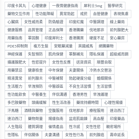
印度卡其丸
心理健康
一夜情健康指南
犀利士5mg
醫學研究
藥物交互作用
性功能障礙
異常勃起
戒菸
血管健康
表現焦慮
心臟病
女性威而柔
防偽驗證
印度紅魔
中醫調理
線上藥局
健康服務
品質管理
正品保障
香港購藥
伐地那非
前列腺肥大
用藥指南
睪固酮
印度犀利士
香港購買
硬度不足
安心藥房
PDE5抑制劑
複方生髮
安眠藥減量
英國威馬
網購藥物
神經保護
失智預防
肌肉保健
睪酮補充
隱私保護
超級威而鋼
攝護腺肥大
性慾提升
女性性反應
送貨資訊
順豐自取
用藥禁忌
健康檢查
中年保健
夫妻關係
冷熱水交替浴
精液異常
前列腺炎
中醫補腎
勃起硬度分級
婚姻關係
生活壓力
早洩預防
中醫誤區
不良生活習慣
生活習慣
性功能飲食
中醫養生
伴侶溝通
香港男性
早洩護理
多巴胺藥物
頭痛緩解
性生活改善
藥效持續時間
心理性陽痿
汗馬糖
酒精與藥物
空腹服用
伐地那非
療程服用
達泊西汀
達泊西汀
藥物劑量
陽痿指南
盆底肌鍛鍊
高血壓
印度藥品
人生階段
體質調理
催情產品
性冷感
女性性慾
親密場所
性隱私
伴侶關係
夫妻溝通
女性性行為
前列腺癌
壽命延長