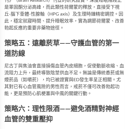
刊》（Brain Research）刊登的研究證實，深度睡眠階段正
是睪固酮分泌高峰，而此類性荷爾蒙的釋放，直接受下視
丘-腦下垂體-性腺軸（HPG axis）及生理時鐘精密調控。因
此，穩定就寢時間、提升睡眠效率，實為調節荷爾蒙、改善
勃起反應的重要非藥物途徑。
策略五：遠離菸草——守護血管的第一
道防線
尼古丁與焦油會直接損傷血管內皮細胞，促使動脈收縮、血
流阻力上升，最終導致陰莖供血不足。無論是傳統香菸或無
煙菸品（如嚼菸），均已被證實與ED發生率呈正相關。尤
其對已有心血管風險的男性而言，戒菸不僅可改善勃起功
能，更是預防心肌梗塞與中風的關鍵行動。
策略六：理性限酒——避免酒精對神經
血管的雙重壓抑