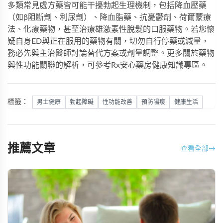
多類常見處方藥皆可能干擾勃起生理機制，包括降血壓藥
（如β阻斷劑、利尿劑）、降血脂藥、抗憂鬱劑、荷爾蒙療
法、化療藥物，甚至治療雄激素性脫髮的口服藥物。若您懷
疑自身ED與正在服用的藥物有關，切勿自行停藥或減量，
務必先與主治醫師討論替代方案或劑量調整。更多關於藥物
與性功能關聯的解析，可參考
Rx安心藥房
健康知識專區。
標籤：
男士健康
勃起障礙
性功能改善
預防陽痿
健康生活
推薦文章
查看全部
→