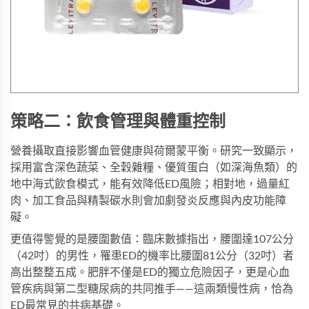
策略二：飲食管理與體重控制
營養攝取直接影響血管健康與荷爾蒙平衡。研究一致顯示，
採用富含深色蔬菜、全穀雜糧、優質蛋白（如深海魚類）的
地中海式飲食模式，能有效降低ED風險；相對地，過量紅
肉、加工食品與精製碳水則會加劇發炎反應與內皮功能障
礙。
更值得警覺的是腰圍數值：臨床數據指出，腰圍達107公分
（42吋）的男性，罹患ED的機率比腰圍81公分（32吋）者
高出整整五成。肥胖不僅是ED的獨立危險因子，更是心血
管疾病與第二型糖尿病的共同推手——這兩類慢性病，恰為
ED最常見的共病基礎。