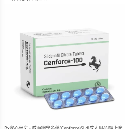
Rx安心藥房 - 威而鋼學名藥(Cenforce)Sild|成人用品|線上商