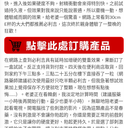
快，進入後如果硬度不夠，射精衝動會來得特別快。之前試
過持久液，但效果對我來說只能說普通，所以靈機一動，想
體驗威而鋼的效果，給老婆一個驚喜。網路上常看到30cm
E杯的大大們都推薦必利吉，這次終於親身體驗了一整晚的
狂歡！
在網路上查到必利吉具有延時加增硬的雙重效果，果斷訂了
一盒試試，反正支持貨到付款。四天後在便利商店取貨，回
到家約下午三點多，三點二十五分在樓下直接吞了一粒（網
路藥師建議初次使用最好只吃半顆必利吉，但我急著想試效
果加上覺得保存不方便就吃了整顆，現在想想有點後
悔……）。老婆正在看韓劇，我淡定地計算時間（建議服藥
一小時後再開始行動，最少也要半小時），無聊地陪老婆一
起看電視。開電腦找了些刺激的影片，因為這類產品不是春
藥，沒有刺激是不會讓你勃起的，你還是需要正常的前戲刺
激，它只是讓你的硬度更好、勃起更持久。於是選了部刺激