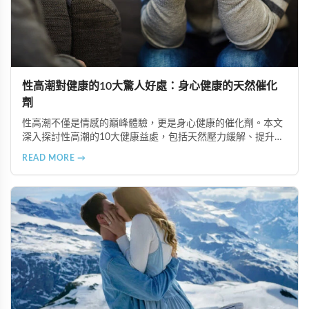
性高潮對健康的10大驚人好處：身心健康的天然催化
劑
性高潮不僅是情感的巔峰體驗，更是身心健康的催化劑。本文
深入探討性高潮的10大健康益處，包括天然壓力緩解、提升睡
眠品質、增強免疫力、改善抑鬱情緒、提升嗅覺敏感度、強健
READ MORE →
肌肉、天然止痛、促進血液循環、有助體重管理以及建立親密
情感連結。