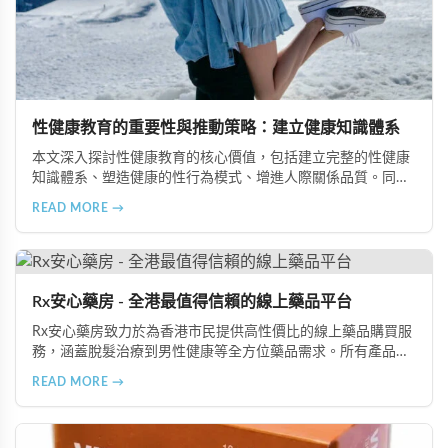
性健康教育的重要性與推動策略：建立健康知識體系
本文深入探討性健康教育的核心價值，包括建立完整的性健康
知識體系、塑造健康的性行為模式、增進人際關係品質。同時
分享從家庭教育、學校課程到社會推廣的具體推動策略，幫助
READ MORE →
全面提升國民的性健康素養。
Rx安心藥房 - 全港最值得信賴的線上藥品平台
Rx安心藥房致力於為香港市民提供高性價比的線上藥品購買服
務，涵蓋脫髮治療到男性健康等全方位藥品需求。所有產品均
由資深執業藥師專業審核，採用隱密包裝配送，支持貨到付款
READ MORE →
等多種支付方式，保護客戶隱私。