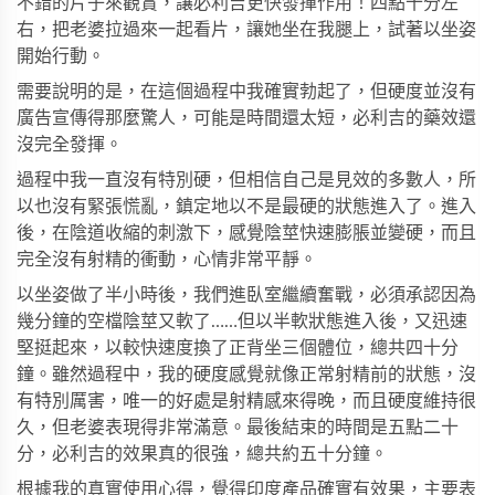
不錯的片子來觀賞，讓必利吉更快發揮作用！四點十分左
右，把老婆拉過來一起看片，讓她坐在我腿上，試著以坐姿
開始行動。
需要說明的是，在這個過程中我確實勃起了，但硬度並沒有
廣告宣傳得那麼驚人，可能是時間還太短，必利吉的藥效還
沒完全發揮。
過程中我一直沒有特別硬，但相信自己是見效的多數人，所
以也沒有緊張慌亂，鎮定地以不是最硬的狀態進入了。進入
後，在陰道收縮的刺激下，感覺陰莖快速膨脹並變硬，而且
完全沒有射精的衝動，心情非常平靜。
以坐姿做了半小時後，我們進臥室繼續奮戰，必須承認因為
幾分鐘的空檔陰莖又軟了……但以半軟狀態進入後，又迅速
堅挺起來，以較快速度換了正背坐三個體位，總共四十分
鐘。雖然過程中，我的硬度感覺就像正常射精前的狀態，沒
有特別厲害，唯一的好處是射精感來得晚，而且硬度維持很
久，但老婆表現得非常滿意。最後結束的時間是五點二十
分，必利吉的效果真的很強，總共約五十分鐘。
根據我的真實使用心得，覺得印度產品確實有效果，主要表