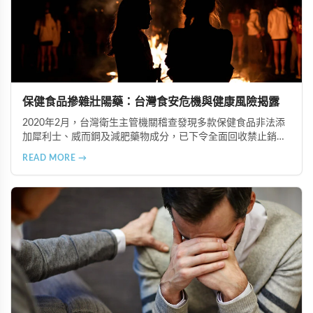
保健食品摻雜壯陽藥：台灣食安危機與健康風險揭露
2020年2月，台灣衛生主管機關稽查發現多款保健食品非法添
加犀利士、威而鋼及減肥藥物成分，已下令全面回收禁止銷
售。本文深入分析非法添加壯陽藥物的健康危害，包含真實死
READ MORE →
亡案例，並呼籲民眾透過合法管道購藥，切勿聽信偏方。