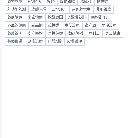
藥物劑量
HIV預防
PrEP
度他雄胺
樂威壯
適尿通
肝功能監測
皮膚乾燥
西地那非
前列腺增生
非那雄胺
藥房購買
米諾地爾
脫髮原因
A酸爆發期
藥物副作用
心血管健康
威而鋼
雄性禿
生髮治療
必利勁
早洩治療
藥效說明
處方藥物
男性保健
勃起障礙
犀利士
男士健康
醫療資訊
暗瘡治療
口服A酸
皮膚護理