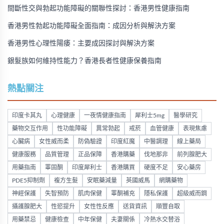
間斷性交與勃起功能障礙的關聯性探討：香港男性健康指南
香港男性勃起功能障礙全面指南：成因分析與解決方案
香港男性心理性陽痿：主要成因探討與解決方案
銀髮族如何維持性能力？香港長者性健康保養指南
熱點關注
印度卡其丸
心理健康
一夜情健康指南
犀利士5mg
醫學研究
藥物交互作用
性功能障礙
異常勃起
戒菸
血管健康
表現焦慮
心臟病
女性威而柔
防偽驗證
印度紅魔
中醫調理
線上藥局
健康服務
品質管理
正品保障
香港購藥
伐地那非
前列腺肥大
用藥指南
睪固酮
印度犀利士
香港購買
硬度不足
安心藥房
PDE5抑制劑
複方生髮
安眠藥減量
英國威馬
網購藥物
神經保護
失智預防
肌肉保健
睪酮補充
隱私保護
超級威而鋼
攝護腺肥大
性慾提升
女性性反應
送貨資訊
順豐自取
用藥禁忌
健康檢查
中年保健
夫妻關係
冷熱水交替浴