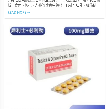
介紹莊松榮龜鹿二仙膏的主要成分、功效及注意事項。包含龜
板、鹿角、枸杞、人參等珍貴中藥材，具補腎壯陽、強筋健
骨、提振體力等潛在作用。提醒腎病患者需謹慎使用，市場售
READ MORE →
價約 NT$12,500-12,800。