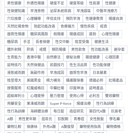
男性健康
外遇性陽痿
硬度不足
硬度等級
性高潮
性健康
性保健知識
早洩食物
泌尿系統疾病
早洩誤區
中醫早洩療方
穴位按摩
心理輔導
伴侶支持
預防早洩
性健康教育
陽痿自測
天然壯陽食物
勃起功能改善
食療偏方
慢性疾病
戒酒
器質性陽痿
糖尿病風險
假陽痿
陽痿成因
晨勃
心理性陽痿
糖尿病
手淫
長者保健
性交中斷
陰莖受傷
健康生活
體外射精
肝病
戒煙
預防陽痿
男性飲食
性功能改善
避孕套
生育能力
香港中醫
自然療法
便秘治療
腸道健康
心理因素
延時技巧
天然保健品
前戲技巧
性生活品質
性功能保健
液態威而鋼
無副作用
早洩成因
器質性早洩
日本藤素
陰莖增大
美國黑金
精力補充
攝護腺保養
德國必邦
壯陽產品
按需服用
紅魔威格拉
中藥壯陽
印度神油
延時產品
超級犀利士
心理疲勞
壓力管理
使用心得
必利吉
雙效藥物
用藥安全
果凍威而鋼
Super P-force
陽痿治療
性行為訓練
性行為訓練
海綿體治療
每日錠
癌症研究
第四代A酸
抗衰老
A醇
男性更年期
屈臣氏
狂脫期
青春痘
女性脫髮
學名藥
藥物比較
保康絲
外用A酸
A酸復發
藥物使用指南
藥物價格