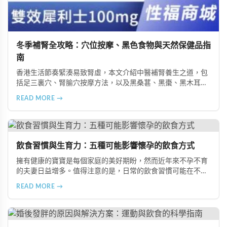
冬季補腎全攻略：穴位按摩、黑色食物與天然保健品指
南
香港生活節奏緊湊易致腎虛，本文介紹中醫補腎養生之道，包
括足三裏穴、腎腧穴按摩方法，以及黑桑葚、黑棗、黑木耳等
黑色食物的食療功效，並推薦 Candy B+ Complex 等天然保健
READ MORE →
品，助您冬季有效補腎強身。
飲食習慣與生育力：五種可能影響懷孕的飲食方式
擁有健康的寶寶是每個家庭的美好期盼，然而近年來不孕不育
的夫妻日益增多。值得注意的是，日常的飲食習慣可能在不知
不覺中影響著生育能力。本文將介紹五種可能導致不孕的不良
READ MORE →
飲食習慣，包括忽略早餐、過量食用冰冷食物、加工熟食的潛
在風險、長期素食的營養失衡，以及高油脂高蛋白飲食的負
擔，幫助準備懷孕的夫妻提升受孕機率。