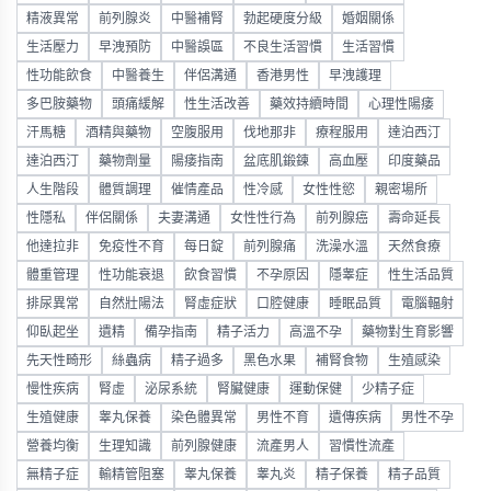
精液異常
前列腺炎
中醫補腎
勃起硬度分級
婚姻關係
生活壓力
早洩預防
中醫誤區
不良生活習慣
生活習慣
性功能飲食
中醫養生
伴侶溝通
香港男性
早洩護理
多巴胺藥物
頭痛緩解
性生活改善
藥效持續時間
心理性陽痿
汗馬糖
酒精與藥物
空腹服用
伐地那非
療程服用
達泊西汀
達泊西汀
藥物劑量
陽痿指南
盆底肌鍛鍊
高血壓
印度藥品
人生階段
體質調理
催情產品
性冷感
女性性慾
親密場所
性隱私
伴侶關係
夫妻溝通
女性性行為
前列腺癌
壽命延長
他達拉非
免疫性不育
每日錠
前列腺痛
洗澡水溫
天然食療
體重管理
性功能衰退
飲食習慣
不孕原因
隱睾症
性生活品質
排尿異常
自然壯陽法
腎虛症狀
口腔健康
睡眠品質
電腦輻射
仰臥起坐
遺精
備孕指南
精子活力
高溫不孕
藥物對生育影響
先天性畸形
絲蟲病
精子過多
黑色水果
補腎食物
生殖感染
慢性疾病
腎虛
泌尿系統
腎臟健康
運動保健
少精子症
生殖健康
睾丸保養
染色體異常
男性不育
遺傳疾病
男性不孕
營養均衡
生理知識
前列腺健康
流產男人
習慣性流產
無精子症
輸精管阻塞
睾丸保養
睾丸炎
精子保養
精子品質