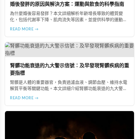
婚後發胖的原因與解決方案：運動與飲食的科學指南
為什麼婚後容易發胖？本文詳細解析年齡增長導致的體質變
化，包括代謝率下降、肌肉流失等因素，並提供科學的運動與
飲食建議，幫助您有效預防肥胖、維持健康體態。
READ MORE →
腎髒功能衰退的九大警示信號：及早發現腎髒疾病的重
要指標
腎髒是人體的重要器官，負責過濾血液、調節血壓、維持水電
解質平衡等關鍵功能。本文詳細介紹腎髒功能衰退的九大警示
信號，包括身體浮腫、血壓升高、排尿量異常、尿液檢驗指標
READ MORE →
異常、怕冷手腳冰涼、頭暈目眩伴隨睡眠障礙、腰部痠痛、排
便困難以及頭暈伴隨耳鳴等症狀，幫助您及早發現腎髒疾病的
跡象，儘快就醫檢查。