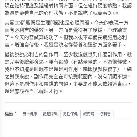
現在維持硬度及延緩射精兩方面。但在維持硬度這點，我認
為還是要看自己的心理狀態，不是說吃了就萬事OK。
其實ED問題既是生理問題也是心理問題，今天的表現一方
面有必利吉的藥效，另一方面是覺得有了後援，心理踏實
了。今天的嘗試算成功了。但我以後不準備長期服用必利
吉。增強自信後，我還是決定從營養和運動方面多著手。
最後說說必利吉的副作用，至少我沒感覺到什麼副作用，就
是完事後臉部發熱，腰有點酸（有點暈暈的，不過很輕微，
我也不知道是睡眠不足還是副作用。晚飯後就恢復了）。總
之對我來說，副作用完全在可接受範圍內，沒有明顯不適。
但這不是副作用和價錢的問題，主要是不能太依賴這東西，
還是應該靠自己調理才行。
標籤：
男士健康
勃起障礙
男性保健
威而鋼
必利吉