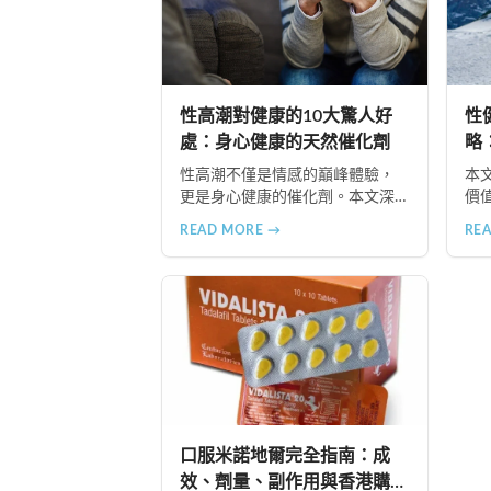
性高潮對健康的10大驚人好
性
處：身心健康的天然催化劑
略
性高潮不僅是情感的巔峰體驗，
本
更是身心健康的催化劑。本文深
價
入探討性高潮的10大健康益處，
識
READ MORE →
RE
包括天然壓力緩解、提升睡眠品
式
質、增強免疫力、改善抑鬱情
享
緒、提升嗅覺敏感度、強健肌
推
肉、天然止痛、促進血液循環、
提
有助體重管理以及建立親密情感
連結。
口服米諾地爾完全指南：成
效、劑量、副作用與香港購買