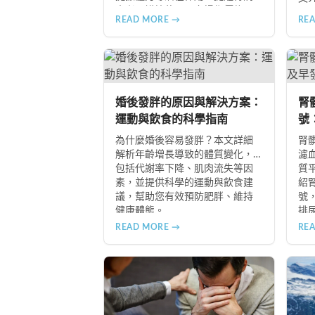
患者需謹慎使用，市場售價約
足
READ MORE →
RE
NT$12,500-12,800。
及
食物
B+
冬
婚後發胖的原因與解決方案：
腎
運動與飲食的科學指南
號
指
為什麼婚後容易發胖？本文詳細
腎
解析年齡增長導致的體質變化，
濾
包括代謝率下降、肌肉流失等因
質
素，並提供科學的運動與飲食建
紹
議，幫助您有效預防肥胖、維持
號
健康體態。
排
常
READ MORE →
RE
隨
難
助
儘