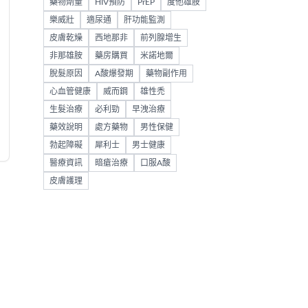
藥物劑量
HIV預防
PrEP
度他雄胺
樂威壯
適尿通
肝功能監測
皮膚乾燥
西地那非
前列腺增生
非那雄胺
藥房購買
米諾地爾
脫髮原因
A酸爆發期
藥物副作用
心血管健康
威而鋼
雄性禿
生髮治療
必利勁
早洩治療
藥效說明
處方藥物
男性保健
勃起障礙
犀利士
男士健康
醫療資訊
暗瘡治療
口服A酸
皮膚護理