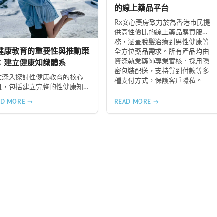
的線上藥品平台
Rx安心藥房致力於為香港市民提
供高性價比的線上藥品購買服
務，涵蓋脫髮治療到男性健康等
健康教育的重要性與推動策
全方位藥品需求。所有產品均由
資深執業藥師專業審核，採用隱
：建立健康知識體系
密包裝配送，支持貨到付款等多
文深入探討性健康教育的核心
種支付方式，保護客戶隱私。
值，包括建立完整的性健康知
體系、塑造健康的性行為模
AD MORE →
READ MORE →
、增進人際關係品質。同時分
從家庭教育、學校課程到社會
廣的具體推動策略，幫助全面
升國民的性健康素養。