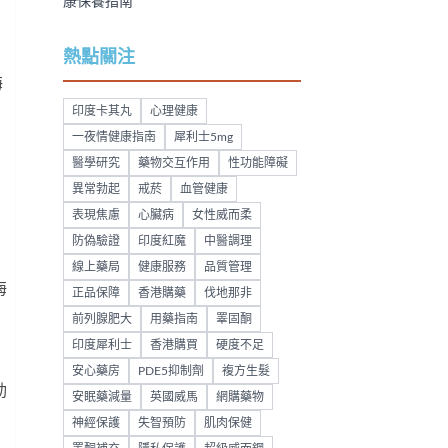
康保養指南
熱點關注
海
印度卡其丸
心理健康
一夜情健康指南
犀利士5mg
醫學研究
藥物交互作用
性功能障礙
異常勃起
戒菸
血管健康
表現焦慮
心臟病
女性威而柔
防偽驗證
印度紅魔
中醫調理
線上藥局
健康服務
品質管理
海
正品保障
香港購藥
伐地那非
前列腺肥大
用藥指南
睪固酮
印度犀利士
香港購買
硬度不足
安心藥房
PDE5抑制劑
複方生髮
動
安眠藥減量
英國威馬
網購藥物
神經保護
失智預防
肌肉保健