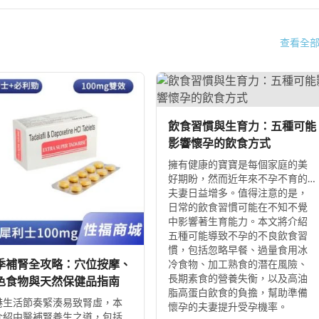
查看全
飲食習慣與生育力：五種可能
影響懷孕的飲食方式
擁有健康的寶寶是每個家庭的美
好期盼，然而近年來不孕不育的
夫妻日益增多。值得注意的是，
日常的飲食習慣可能在不知不覺
中影響著生育能力。本文將介紹
五種可能導致不孕的不良飲食習
慣，包括忽略早餐、過量食用冰
季補腎全攻略：穴位按摩、
冷食物、加工熟食的潛在風險、
長期素食的營養失衡，以及高油
色食物與天然保健品指南
脂高蛋白飲食的負擔，幫助準備
港生活節奏緊湊易致腎虛，本
懷孕的夫妻提升受孕機率。
介紹中醫補腎養生之道，包括