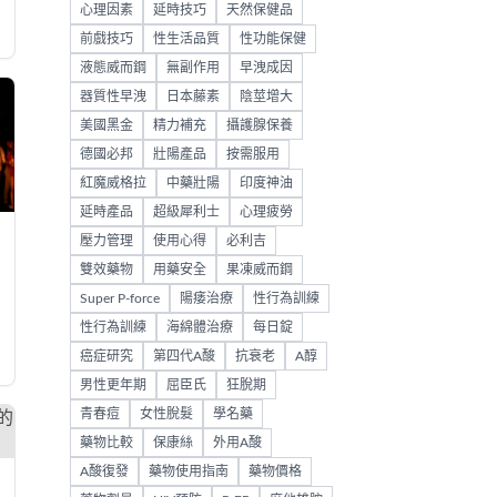
心理因素
延時技巧
天然保健品
前戲技巧
性生活品質
性功能保健
液態威而鋼
無副作用
早洩成因
器質性早洩
日本藤素
陰莖增大
美國黑金
精力補充
攝護腺保養
德國必邦
壯陽產品
按需服用
紅魔威格拉
中藥壯陽
印度神油
延時產品
超級犀利士
心理疲勞
壓力管理
使用心得
必利吉
雙效藥物
用藥安全
果凍威而鋼
Super P-force
陽痿治療
性行為訓練
性行為訓練
海綿體治療
每日錠
癌症研究
第四代A酸
抗衰老
A醇
男性更年期
屈臣氏
狂脫期
青春痘
女性脫髮
學名藥
藥物比較
保康絲
外用A酸
A酸復發
藥物使用指南
藥物價格