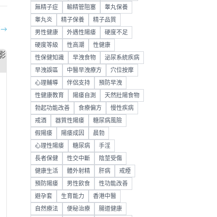
無精子症
輸精管阻塞
睾丸保養
睾丸炎
精子保養
精子品質
部
→
男性健康
外遇性陽痿
硬度不足
硬度等級
性高潮
性健康
性保健知識
早洩食物
泌尿系統疾病
早洩誤區
中醫早洩療方
穴位按摩
心理輔導
伴侶支持
預防早洩
性健康教育
陽痿自測
天然壯陽食物
勃起功能改善
食療偏方
慢性疾病
戒酒
器質性陽痿
糖尿病風險
假陽痿
陽痿成因
晨勃
心理性陽痿
糖尿病
手淫
長者保健
性交中斷
陰莖受傷
健康生活
體外射精
肝病
戒煙
預防陽痿
男性飲食
性功能改善
避孕套
生育能力
香港中醫
自然療法
便秘治療
腸道健康