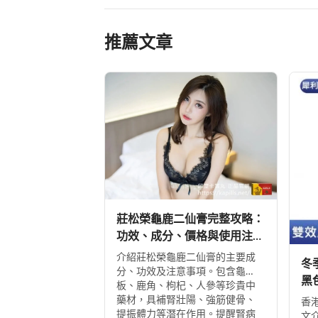
推薦文章
莊松榮龜鹿二仙膏完整攻略：
功效、成分、價格與使用注意
事項
介紹莊松榮龜鹿二仙膏的主要成
冬
分、功效及注意事項。包含龜
黑
板、鹿角、枸杞、人參等珍貴中
藥材，具補腎壯陽、強筋健骨、
香
提振體力等潛在作用。提醒腎病
文