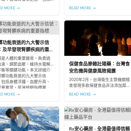
三裏穴、腎腧穴按摩方法，以
AD MORE →
READ MORE →
黑桑葚、黑棗、黑木耳等黑色
的食療功效，並推薦 Candy
 Complex 等天然保健品，助您
季有效補腎強身。
髒功能衰退的九大警示信
：及早發現腎髒疾病的重要
標
髒是人體的重要器官，負責過
保健食品摻雜壯陽藥：台灣食
血液、調節血壓、維持水電解
平衡等關鍵功能。本文詳細介
安危機與健康風險揭露
腎髒功能衰退的九大警示信
2020年2月，台灣衛生主管機關稽
，包括身體浮腫、血壓升高、
查發現多款保健食品非法添加犀
尿量異常、尿液檢驗指標異
利士、威而鋼及減肥藥物成分，
、怕冷手腳冰涼、頭暈目眩伴
AD MORE →
READ MORE →
已下令全面回收禁止銷售。本文
睡眠障礙、腰部痠痛、排便困
深入分析非法添加壯陽藥物的健
以及頭暈伴隨耳鳴等症狀，幫
康危害，包含真實死亡案例，並
您及早發現腎髒疾病的跡象，
呼籲民眾透過合法管道購藥，切
快就醫檢查。
勿聽信偏方。
Rx安心藥房 - 全港最值得信賴