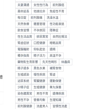
夫妻溝通
女性性行為
前列腺癌
壽命延長
他達拉非
免疫性不育
每日錠
前列腺痛
洗澡水溫
天然食療
體重管理
性功能衰退
飲食習慣
不孕原因
隱睾症
性生活品質
排尿異常
自然壯陽法
腎虛症狀
口腔健康
睡眠品質
電腦輻射
仰臥起坐
遺精
備孕指南
精子活力
高溫不孕
藥物對生育影響
先天性畸形
絲蟲病
精子過多
黑色水果
補腎食物
生殖感染
慢性疾病
腎虛
體
泌尿系統
腎臟健康
運動保健
少精子症
生殖健康
睾丸保養
染色體異常
男性不育
遺傳疾病
男性不孕
營養均衡
生理知識
前列腺健康
流產男人
習慣性流產