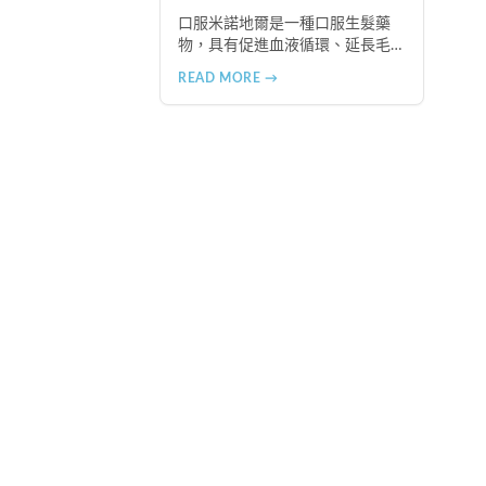
方法
口服米諾地爾是一種口服生髮藥
物，具有促進血液循環、延長毛
髮生長期、激活休眠毛囊等作
READ MORE →
用。本文詳細介紹2.5mg劑量的使
用成效、劑量建議、可能的副作
用（如多毛症狀、心跳加速
等），以及在香港透過醫師處
方、註冊藥房、萬寧等管道的購
買方法，並提供真實用戶經驗分
享。