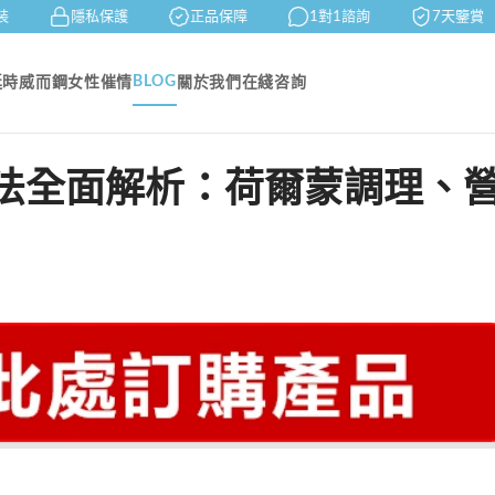
隱私保護
正品保障
1對1諮詢
7天鑒賞
BLOG
延時
威而鋼
女性催情
關於我們
在綫咨詢
法全面解析：荷爾蒙調理、