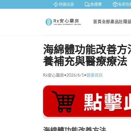
鑒賞
貨到付款
快速出貨
免運費
私密包裝
首頁
全部產品
壯陽
海綿體功能改善方
養補充與醫療療法
Rx安心藥房
•
2026/6/1
•
健康資訊