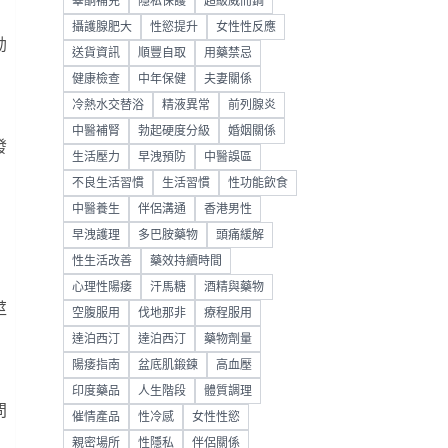
睪酮補充
隱私保護
超級威而鋼
攝護腺肥大
性慾提升
女性性反應
勃
送貨資訊
順豐自取
用藥禁忌
健康檢查
中年保健
夫妻關係
冷熱水交替浴
精液異常
前列腺炎
中醫補腎
勃起硬度分級
婚姻關係
發
生活壓力
早洩預防
中醫誤區
不良生活習慣
生活習慣
性功能飲食
中醫養生
伴侶溝通
香港男性
早洩護理
多巴胺藥物
頭痛緩解
性生活改善
藥效持續時間
心理性陽痿
汗馬糖
酒精與藥物
莖
空腹服用
伐地那非
療程服用
達泊西汀
達泊西汀
藥物劑量
陽痿指南
盆底肌鍛鍊
高血壓
印度藥品
人生階段
體質調理
問
催情產品
性冷感
女性性慾
親密場所
性隱私
伴侶關係