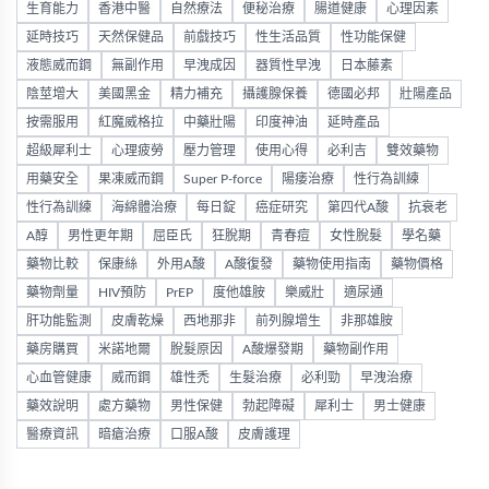
生育能力
香港中醫
自然療法
便秘治療
腸道健康
心理因素
延時技巧
天然保健品
前戲技巧
性生活品質
性功能保健
液態威而鋼
無副作用
早洩成因
器質性早洩
日本藤素
陰莖增大
美國黑金
精力補充
攝護腺保養
德國必邦
壯陽產品
按需服用
紅魔威格拉
中藥壯陽
印度神油
延時產品
超級犀利士
心理疲勞
壓力管理
使用心得
必利吉
雙效藥物
用藥安全
果凍威而鋼
Super P-force
陽痿治療
性行為訓練
性行為訓練
海綿體治療
每日錠
癌症研究
第四代A酸
抗衰老
A醇
男性更年期
屈臣氏
狂脫期
青春痘
女性脫髮
學名藥
藥物比較
保康絲
外用A酸
A酸復發
藥物使用指南
藥物價格
藥物劑量
HIV預防
PrEP
度他雄胺
樂威壯
適尿通
肝功能監測
皮膚乾燥
西地那非
前列腺增生
非那雄胺
藥房購買
米諾地爾
脫髮原因
A酸爆發期
藥物副作用
心血管健康
威而鋼
雄性禿
生髮治療
必利勁
早洩治療
藥效說明
處方藥物
男性保健
勃起障礙
犀利士
男士健康
醫療資訊
暗瘡治療
口服A酸
皮膚護理