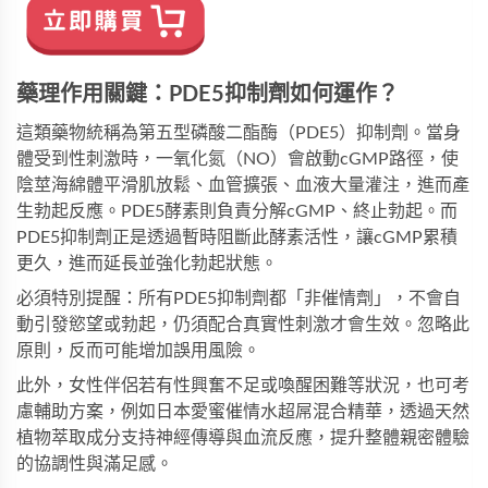
藥理作用關鍵：PDE5抑制劑如何運作？
這類藥物統稱為第五型磷酸二酯酶（PDE5）抑制劑。當身
體受到性刺激時，一氧化氮（NO）會啟動cGMP路徑，使
陰莖海綿體平滑肌放鬆、血管擴張、血液大量灌注，進而產
生勃起反應。PDE5酵素則負責分解cGMP、終止勃起。而
PDE5抑制劑正是透過暫時阻斷此酵素活性，讓cGMP累積
更久，進而延長並強化勃起狀態。
必須特別提醒：所有PDE5抑制劑都「非催情劑」，不會自
動引發慾望或勃起，仍須配合真實性刺激才會生效。忽略此
原則，反而可能增加誤用風險。
此外，女性伴侶若有性興奮不足或喚醒困難等狀況，也可考
慮輔助方案，例如
日本愛蜜催情水超屌混合精華
，透過天然
植物萃取成分支持神經傳導與血流反應，提升整體親密體驗
的協調性與滿足感。