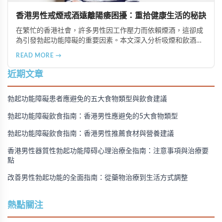
香港男性戒煙戒酒遠離陽痿困擾：重拾健康生活的秘訣
在繁忙的香港社會，許多男性因工作壓力而依賴煙酒，這卻成
為引發勃起功能障礙的重要因素。本文深入分析吸煙和飲酒對
男性性功能的負面影響，並提供戒除煙酒、建立健康生活習慣
READ MORE →
的實用建議，幫助香港男性重拾健康與自信。
近期文章
勃起功能障礙患者應避免的五大食物類型與飲食建議
勃起功能障礙飲食指南：香港男性應避免的5大食物類型
勃起功能障礙飲食指南：香港男性推薦食材與營養建議
香港男性器質性勃起功能障碍心理治療全指南：注意事項與治療要
點
改善男性勃起功能的全面指南：從藥物治療到生活方式調整
熱點關注