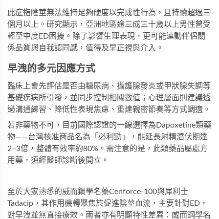
此症指陰莖無法維持足夠硬度以完成性行為，且持續超過三
個月以上。研究顯示，亞洲地區逾三成三十歲以上男性曾受
輕至中度ED困擾。除了影響生理表現，更可能連動伴侶關
係品質與自我認同感，值得及早正視與介入。
早洩的多元因應方式
臨床上會先評估是否由糖尿病、攝護腺發炎或甲狀腺失調等
基礎疾病所引發，並同步控制相關數值；心理層面則建議透
過溝通練習、降低性表現焦慮、重建親密節奏等方式調適。
若非藥物不可，目前國際認證的一線選擇為Dapoxetine類藥
物——台灣核准商品名為「必利勁」，能延長射精潛伏期達
2–3倍，整體有效率約80%。需注意的是，此類藥品屬處方
用藥，須經醫師診斷後開立。
至於大家熟悉的
威而鋼學名藥Cenforce-100
與
犀利士
Tadacip
，其作用機轉聚焦於促進陰莖血流，主要針對ED，
對早洩並無直接療效。兩者亦有明顯特性差異：
威而鋼學名