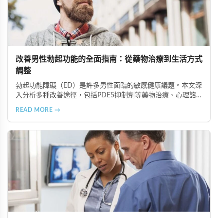
改善男性勃起功能的全面指南：從藥物治療到生活方式
調整
勃起功能障礙（ED）是許多男性面臨的敏感健康議題。本文深
入分析多種改善途徑，包括PDE5抑制劑等藥物治療、心理諮
商與認知行為療法、生活方式調整、物理與替代療法（如低能
READ MORE →
量體外震波治療），以及手術治療選項。在香港完善的醫療體
系下，及早尋求專業協助並採取積極主動的態度，配合規律運
動、健康飲食等預防措施，能有效改善性功能並重拾健康的性
生活。