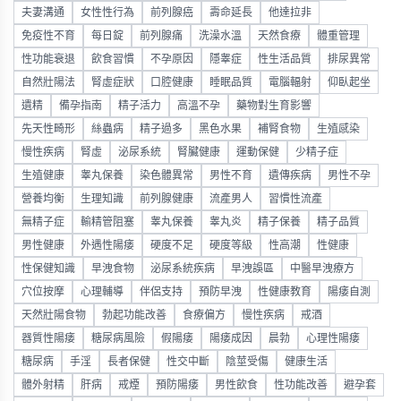
夫妻溝通
女性性行為
前列腺癌
壽命延長
他達拉非
免疫性不育
每日錠
前列腺痛
洗澡水溫
天然食療
體重管理
性功能衰退
飲食習慣
不孕原因
隱睾症
性生活品質
排尿異常
自然壯陽法
腎虛症狀
口腔健康
睡眠品質
電腦輻射
仰臥起坐
遺精
備孕指南
精子活力
高溫不孕
藥物對生育影響
先天性畸形
絲蟲病
精子過多
黑色水果
補腎食物
生殖感染
慢性疾病
腎虛
泌尿系統
腎臟健康
運動保健
少精子症
生殖健康
睾丸保養
染色體異常
男性不育
遺傳疾病
男性不孕
營養均衡
生理知識
前列腺健康
流產男人
習慣性流產
無精子症
輸精管阻塞
睾丸保養
睾丸炎
精子保養
精子品質
男性健康
外遇性陽痿
硬度不足
硬度等級
性高潮
性健康
性保健知識
早洩食物
泌尿系統疾病
早洩誤區
中醫早洩療方
穴位按摩
心理輔導
伴侶支持
預防早洩
性健康教育
陽痿自測
天然壯陽食物
勃起功能改善
食療偏方
慢性疾病
戒酒
器質性陽痿
糖尿病風險
假陽痿
陽痿成因
晨勃
心理性陽痿
糖尿病
手淫
長者保健
性交中斷
陰莖受傷
健康生活
體外射精
肝病
戒煙
預防陽痿
男性飲食
性功能改善
避孕套