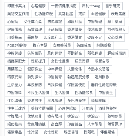
印度卡其丸
心理健康
一夜情健康指南
犀利士5mg
醫學研究
藥物交互作用
性功能障礙
異常勃起
戒菸
血管健康
表現焦慮
心臟病
女性威而柔
防偽驗證
印度紅魔
中醫調理
線上藥局
健康服務
品質管理
正品保障
香港購藥
伐地那非
前列腺肥大
用藥指南
睪固酮
印度犀利士
香港購買
硬度不足
安心藥房
PDE5抑制劑
複方生髮
安眠藥減量
英國威馬
網購藥物
神經保護
失智預防
肌肉保健
睪酮補充
隱私保護
超級威而鋼
攝護腺肥大
性慾提升
女性性反應
送貨資訊
順豐自取
用藥禁忌
健康檢查
中年保健
夫妻關係
冷熱水交替浴
精液異常
前列腺炎
中醫補腎
勃起硬度分級
婚姻關係
生活壓力
早洩預防
自我保健
保險套使用
器質性勃起障礙
中醫誤區
不良生活習慣
生活習慣
性功能飲食
中醫養生
伴侶溝通
香港男性
早洩護理
多巴胺藥物
頭痛緩解
性生活改善
藥效持續時間
心理性陽痿
汗馬糖
酒精與藥物
空腹服用
伐地那非
療程服用
達泊西汀
達泊西汀
藥物劑量
陽痿指南
盆底肌鍛鍊
高血壓
印度藥品
人生階段
體質調理
催情產品
性冷感
女性性慾
親密場所
性隱私
伴侶關係