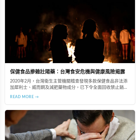
跡象，儘快就醫檢查。
保健食品摻雜壯陽藥：台灣食安危機與健康風險揭露
2020年2月，台灣衛生主管機關稽查發現多款保健食品非法添
加犀利士、威而鋼及減肥藥物成分，已下令全面回收禁止銷
售。本文深入分析非法添加壯陽藥物的健康危害，包含真實死
READ MORE →
亡案例，並呼籲民眾透過合法管道購藥，切勿聽信偏方。