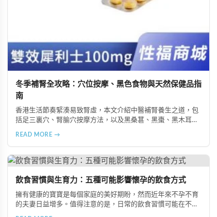
冬季補腎全攻略：穴位按摩、黑色食物與天然保健品指
南
香港生活節奏緊湊易致腎虛，本文介紹中醫補腎養生之道，包
括足三裏穴、腎腧穴按摩方法，以及黑桑葚、黑棗、黑木耳等
黑色食物的食療功效，並推薦 Candy B+ Complex 等天然保健
READ MORE →
品，助您冬季有效補腎強身。
飲食習慣與生育力：五種可能影響懷孕的飲食方式
擁有健康的寶寶是每個家庭的美好期盼，然而近年來不孕不育
的夫妻日益增多。值得注意的是，日常的飲食習慣可能在不知
不覺中影響著生育能力。本文將介紹五種可能導致不孕的不良