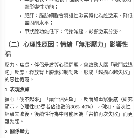
顯影響性功能；
肥胖：脂肪細胞會將雄性激素轉化為雌激素，降低
睪固酮水平；
甲狀腺功能低下：代謝減緩，影響激素分泌。
（二）心理性原因：情緒「無形壓力」影響性
福
壓力、焦慮、伴侶矛盾等心理問題，會啟動大腦「戰鬥或逃
跑」反應，釋放腎上腺素抑制勃起，形成「越擔心越失敗」
的惡性循環。
1. 表現焦慮
擔心「硬不起來」「讓伴侶失望」，反而加重緊張感（研究
顯示，心理性ED患者佔總數的30%-40%）。例如，首次性
經驗失敗後，後續性行為中可能因為「害怕再次失敗」而更
難勃起。
2. 關係壓力