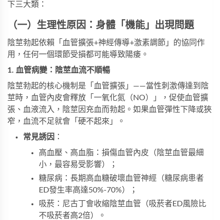
下三大類：
（一）生理性原因：身體「機能」出現問題
陰莖勃起依賴「血管擴張+神經傳導+激素調節」的協同作
用，任何一個環節受損都可能導致陽痿。
1. 血管病變：陰莖血流不順暢
陰莖勃起的核心機制是「血管擴張」——當性刺激傳達到陰
莖時，血管內皮會釋放「一氧化氮（NO）」，促使血管擴
張、血液流入，陰莖因充血而勃起。如果血管彈性下降或狹
窄，血流不足就會「硬不起來」。
常見誘因
：
高血壓、高血脂：損傷血管內皮（陰莖血管最細
小，最容易受影響）；
糖尿病：長期高血糖破壞血管神經（糖尿病患者
ED發生率高達50%-70%）；
吸菸：尼古丁會收縮陰莖血管（吸菸者ED風險比
不吸菸者高2倍）。