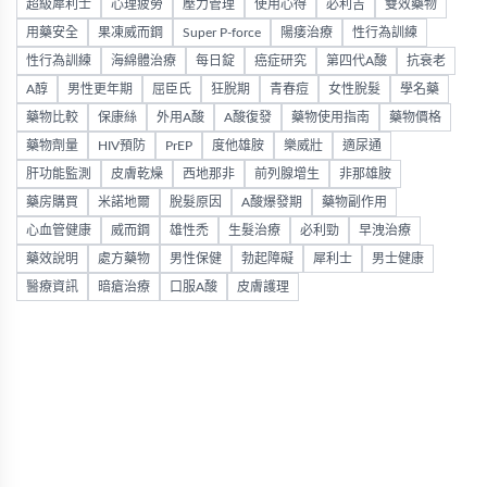
超級犀利士
心理疲勞
壓力管理
使用心得
必利吉
雙效藥物
用藥安全
果凍威而鋼
Super P-force
陽痿治療
性行為訓練
性行為訓練
海綿體治療
每日錠
癌症研究
第四代A酸
抗衰老
A醇
男性更年期
屈臣氏
狂脫期
青春痘
女性脫髮
學名藥
藥物比較
保康絲
外用A酸
A酸復發
藥物使用指南
藥物價格
藥物劑量
HIV預防
PrEP
度他雄胺
樂威壯
適尿通
肝功能監測
皮膚乾燥
西地那非
前列腺增生
非那雄胺
藥房購買
米諾地爾
脫髮原因
A酸爆發期
藥物副作用
心血管健康
威而鋼
雄性禿
生髮治療
必利勁
早洩治療
藥效說明
處方藥物
男性保健
勃起障礙
犀利士
男士健康
醫療資訊
暗瘡治療
口服A酸
皮膚護理