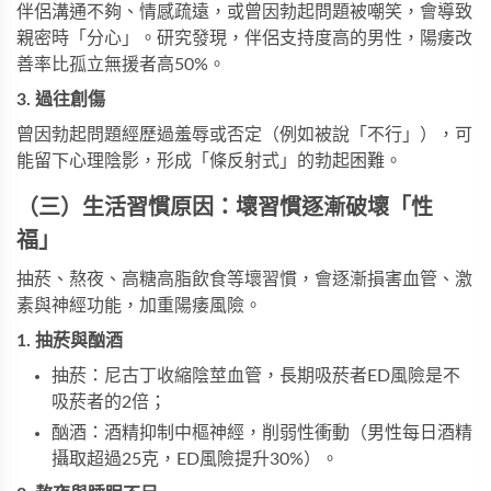
伴侶溝通不夠、情感疏遠，或曾因勃起問題被嘲笑，會導致
親密時「分心」。研究發現，伴侶支持度高的男性，陽痿改
善率比孤立無援者高50%。
3. 過往創傷
曾因勃起問題經歷過羞辱或否定（例如被說「不行」），可
能留下心理陰影，形成「條反射式」的勃起困難。
（三）生活習慣原因：壞習慣逐漸破壞「性
福」
抽菸、熬夜、高糖高脂飲食等壞習慣，會逐漸損害血管、激
素與神經功能，加重陽痿風險。
1. 抽菸與酗酒
抽菸：尼古丁收縮陰莖血管，長期吸菸者ED風險是不
吸菸者的2倍；
酗酒：酒精抑制中樞神經，削弱性衝動（男性每日酒精
攝取超過25克，ED風險提升30%）。