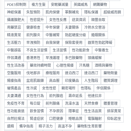
PDE5抑制劑
複方生髮
安眠藥減量
英國威馬
網購藥物
神經保護
失智預防
肌肉保健
睪酮補充
隱私保護
超級威而鋼
攝護腺肥大
性慾提升
女性性反應
送貨資訊
順豐自取
用藥禁忌
健康檢查
中年保健
夫妻關係
冷熱水交替浴
精液異常
前列腺炎
中醫補腎
勃起硬度分級
婚姻關係
生活壓力
早洩預防
自我保健
保險套使用
器質性勃起障礙
中醫誤區
不良生活習慣
生活習慣
性功能飲食
中醫養生
伴侶溝通
香港男性
早洩護理
多巴胺藥物
頭痛緩解
性生活改善
藥效持續時間
心理性陽痿
汗馬糖
酒精與藥物
空腹服用
伐地那非
療程服用
達泊西汀
達泊西汀
藥物劑量
陽痿指南
盆底肌鍛鍊
高血壓
印度藥品
人生階段
體質調理
催情產品
性冷感
女性性慾
親密場所
性隱私
伴侶關係
夫妻溝通
女性性行為
前列腺癌
壽命延長
他達拉非
免疫性不育
每日錠
前列腺痛
洗澡水溫
天然食療
體重管理
性功能衰退
飲食習慣
不孕原因
隱睾症
性生活品質
排尿異常
自然壯陽法
腎虛症狀
口腔健康
睡眠品質
電腦輻射
仰臥起坐
遺精
備孕指南
精子活力
高溫不孕
藥物對生育影響