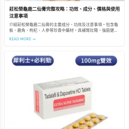
莊松榮龜鹿二仙膏完整攻略：功效、成分、價格與使用
注意事項
介紹莊松榮龜鹿二仙膏的主要成分、功效及注意事項。包含龜
板、鹿角、枸杞、人參等珍貴中藥材，具補腎壯陽、強筋健
骨、提振體力等潛在作用。提醒腎病患者需謹慎使用，市場售
READ MORE →
價約 NT$12,500-12,800。