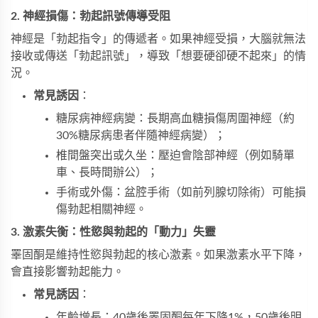
2. 神經損傷：勃起訊號傳導受阻
神經是「勃起指令」的傳遞者。如果神經受損，大腦就無法
接收或傳送「勃起訊號」，導致「想要硬卻硬不起來」的情
況。
常見誘因
：
糖尿病神經病變：長期高血糖損傷周圍神經（約
30%糖尿病患者伴隨神經病變）；
椎間盤突出或久坐：壓迫會陰部神經（例如騎單
車、長時間辦公）；
手術或外傷：盆腔手術（如前列腺切除術）可能損
傷勃起相關神經。
3. 激素失衡：性慾與勃起的「動力」失靈
睪固酮是維持性慾與勃起的核心激素。如果激素水平下降，
會直接影響勃起能力。
常見誘因
：
年齡增長：40歲後睪固酮每年下降1%，50歲後明