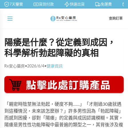
7天鑒賞
貨到付款
快速出貨
免運費
查詢訂單
陽痿是什麼？從定義到成因，
科學解析勃起障礙的真相
Rx安心藥房
•
2026/6/4
•
健康資訊
「親密時陰莖無法勃起，硬度不夠……」「才剛過30歲就遇
到這種情況，未來該怎麼辦？」許多男性因為「勃起障礙」
而感到困擾，卻對「陽痿」的定義與成因認識模糊。其實，
陽痿是男性性功能障礙中最普遍的類型之一，其背後涉及複