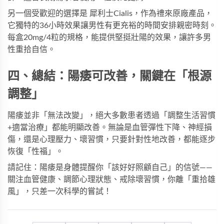
另一個受歡迎的選擇是
犀利士Cialis
，作為禮來原廠產品，
它獨特的36小時效果讓男性有更充裕的時間安排親密時刻。
每盒20mg/4粒的規格，能提供堅挺壯陽的效果，讓許多男
性重拾自信。
四、總結：陽痿可改善，關鍵在「根源
調整」
陽痿並非「無法改變」，絕大多數患者透過「調整生活習慣
+適當治療」都能明顯改善。無論是血管彈性下降、神經損
傷，還是心理壓力、壞習慣，只要針對性地改善，都能逐步
恢復「性福」。
請記住：陽痿是身體提醒你「該好好照顧自己」的信號——
關注血管健康、調節心理狀態、戒除壞習慣，你離「重拾雄
風」，只差一次科學的嘗試！