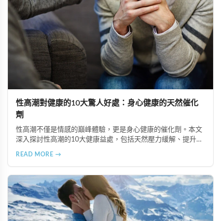
性高潮對健康的10大驚人好處：身心健康的天然催化
劑
性高潮不僅是情感的巔峰體驗，更是身心健康的催化劑。本文
深入探討性高潮的10大健康益處，包括天然壓力緩解、提升睡
眠品質、增強免疫力、改善抑鬱情緒、提升嗅覺敏感度、強健
READ MORE →
肌肉、天然止痛、促進血液循環、有助體重管理以及建立親密
情感連結。