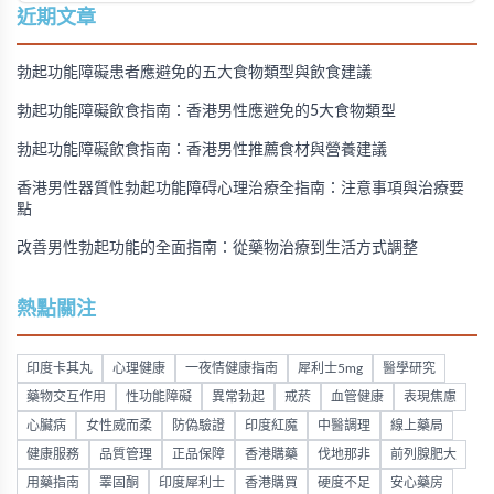
購買方法，並提供真實用戶經驗分享。
近期文章
勃起功能障礙患者應避免的五大食物類型與飲食建議
勃起功能障礙飲食指南：香港男性應避免的5大食物類型
勃起功能障礙飲食指南：香港男性推薦食材與營養建議
香港男性器質性勃起功能障碍心理治療全指南：注意事項與治療要
點
改善男性勃起功能的全面指南：從藥物治療到生活方式調整
熱點關注
印度卡其丸
心理健康
一夜情健康指南
犀利士5mg
醫學研究
藥物交互作用
性功能障礙
異常勃起
戒菸
血管健康
表現焦慮
心臟病
女性威而柔
防偽驗證
印度紅魔
中醫調理
線上藥局
健康服務
品質管理
正品保障
香港購藥
伐地那非
前列腺肥大
用藥指南
睪固酮
印度犀利士
香港購買
硬度不足
安心藥房