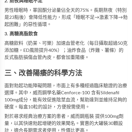
2. 熬夜與睡眠不足
男性睡眠時，睪固酮分泌量佔全天的75%。長期熬夜（特別
是23點後）會降低性能力，形成「睡眠不足→激素下降→勃
起困難」的惡性循環。
3. 高糖高脂飲食
高糖飲料（奶茶、可樂）加速血管老化（每日攝取超過50克
添加糖，ED風險提升40%）；油炸食品（炸雞、薯條）的
反式脂肪損傷血管內皮，都會加重陽痿。
三、改善陽痿的科學方法
面對勃起功能障礙問題，市面上有多種經過臨床驗證的治療
選擇。其中，
威而鋼學名藥Cenforce-100
含有Sildenafil
100mg成分，能有效促進陰莖血流，幫助達到並維持足夠的
硬度。每盒10粒的設計，方便按需使用。
對於尋求經典治療方案的患者，
威而鋼瓶裝
提供100mg劑
量，以其快速勃起增硬的效果聞名。實惠的大罐裝30顆設
計，適合長期需求者使用，性價比更高。