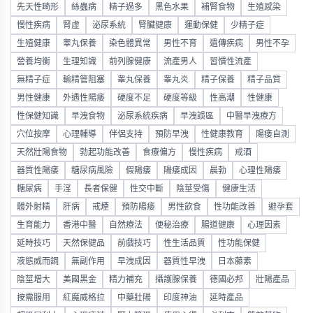
先天性畸形
絲蟲病
精子過多
黑色水果
補腎食物
生殖感染
慢性疾病
腎虛
泌尿系統
腎臟健康
運動保健
少精子症
生殖健康
睾丸保養
染色體異常
男性不育
遺傳疾病
男性不孕
營養均衡
生理知識
前列腺健康
流產男人
習慣性流產
無精子症
輸精管阻塞
睾丸保養
睾丸炎
精子保養
精子品質
男性健康
外遇性陽痿
硬度不足
硬度等級
性高潮
性健康
性保健知識
早洩食物
泌尿系統疾病
早洩誤區
中醫早洩療方
穴位按摩
心理輔導
伴侶支持
預防早洩
性健康教育
陽痿自測
天然壯陽食物
勃起功能改善
食療偏方
慢性疾病
戒酒
器質性陽痿
糖尿病風險
假陽痿
陽痿成因
晨勃
心理性陽痿
糖尿病
手淫
長者保健
性交中斷
陰莖受傷
健康生活
體外射精
肝病
戒煙
預防陽痿
男性飲食
性功能改善
避孕套
生育能力
香港中醫
自然療法
便秘治療
腸道健康
心理因素
延時技巧
天然保健品
前戲技巧
性生活品質
性功能保健
液態威而鋼
無副作用
早洩成因
器質性早洩
日本藤素
陰莖增大
美國黑金
精力補充
攝護腺保養
德國必邦
壯陽產品
按需服用
紅魔威格拉
中藥壯陽
印度神油
延時產品