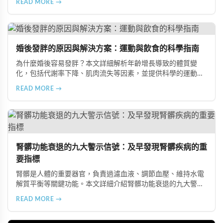
READ MORE →
飲食習慣，包括忽略早餐、過量食用冰冷食物、加工熟食的潛
在風險、長期素食的營養失衡，以及高油脂高蛋白飲食的負
擔，幫助準備懷孕的夫妻提升受孕機率。
婚後發胖的原因與解決方案：運動與飲食的科學指南
為什麼婚後容易發胖？本文詳細解析年齡增長導致的體質變
化，包括代謝率下降、肌肉流失等因素，並提供科學的運動與
飲食建議，幫助您有效預防肥胖、維持健康體態。
READ MORE →
腎髒功能衰退的九大警示信號：及早發現腎髒疾病的重
要指標
腎髒是人體的重要器官，負責過濾血液、調節血壓、維持水電
解質平衡等關鍵功能。本文詳細介紹腎髒功能衰退的九大警示
信號，包括身體浮腫、血壓升高、排尿量異常、尿液檢驗指標
READ MORE →
異常、怕冷手腳冰涼、頭暈目眩伴隨睡眠障礙、腰部痠痛、排
便困難以及頭暈伴隨耳鳴等症狀，幫助您及早發現腎髒疾病的