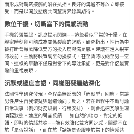
而形成對親密接觸的潛在抗拒。良好的溝通不等於立即接
受，而是以開放態度共同釐清界線與期待。
數位干擾，切斷當下的情感流動
手機鈴聲響起、訊息提示閃爍——這些看似平常的干擾，在
親密時刻卻可能成為關係裂痕的起點。研究指出，性行為中
被打斷會顯著降低雙方的投入度與滿足感。建議在進入親密
時段前，主動將裝置調至勿擾模式，甚至暫時收納至另一空
間。這樣的舉動不僅是對當下的專注承諾，更是對伴侶最實
際的重視表現。
沉默或過度言語，同樣阻礙連結深化
法國性學研究發現，全程毫無反應的「靜默型」回應，常讓
男性產生自我懷疑與退縮傾向；反之，若在過程中不斷討論
日常瑣事（例如財務規劃、行程安排），則會迅速瓦解生理
喚醒狀態。適度的聲音反饋——如自然的喘息、肯定的低
語、即時的情緒共鳴——能有效強化雙方同步感。關鍵不在
於「是否說話」，而在於「話語是否服務於當下的情感共