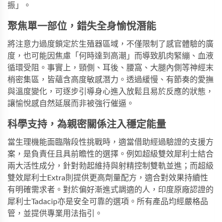
振」。
聚焦單一部位，錯失全身愉悅潛能
將注意力過度鎖定於生殖器區域，不僅限制了感官體驗的廣
度，也可能因焦慮「何時達到高潮」而導致肌肉緊繃、血液
循環受阻。事實上，頸側、耳後、腰窩、大腿內側等神經末
梢密集區，皆蘊含高度敏感潛力。透過緩慢、有節奏的愛撫
與溫度變化，可逐步引導身心進入放鬆且易於反應的狀態，
讓愉悅感自然延展而非被強行催逼。
科學支持，為親密關係注入穩定能量
當生理機能面臨階段性挑戰時，適當借助經過驗證的支援方
案，是負責任且具前瞻性的選擇。例如
超級雙效犀利士
結合
兩大活性成分，針對勃起維持與射精控制雙軌並進；而
超級
雙效犀利士Extra
則提供更高劑量配方，適合對效果持續性
有明確需求者。對於偏好漸進式調適的人，印度原廠認證的
犀利士Tadacip
亦是安全可靠的選項。所有產品均經嚴格品
管，並提供專業用法指引。