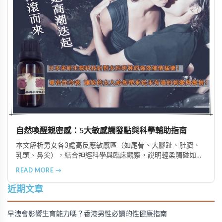
自然喚醒親密感：5大敏感觸發點與科學輔助指南
本文解析男女各3處高反應敏感區（如尾骨、大腳趾、肚臍、
乳頭、鼻尖），結合神經科學與臨床觀察，說明輕柔觸碰如何
自然提升興奮度；同時客觀介紹經驗證的女性外用催情劑、女
READ MORE →
用威而鋼及植物果凍等安全輔助選項，強調Rx安心藥房專業、
隱密、高品質的成人健康支持。
近期文章
早洩會影響生育能力嗎？香港男性必讀的性健康指南