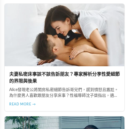
介紹如何實現這些標準，讓您持續享有美好的性愛時光。
夫妻私密床事該不該告訴朋友？專家解析分享性愛細節
的界限與後果
Alice發現老公將閨房私密細節告訴哥兒們，感到憤怒且尷尬。
為什麼男人喜歡跟朋友分享床事？性福導師沈子棨指出，適度
分享可舒緩壓力，但涉及伴侶隱私就不太得體。男性多半在炫
READ MORE →
耀戰績，女性則傾向吐露性障礙，但都需注意對象是否認識伴
侶。分享美好部分能讓人羨慕，但若分享問題可能讓伴侶難以
做人。建議慎選口風緊的好友，若有性生活問題應尋求專業諮
詢，而非跟朋友抱怨。