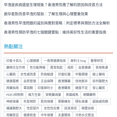
早洩是疾病還是生理現象？香港男性應了解的原因與改善方法
避孕套對改善早洩的幫助：了解生理與心理雙重效果
香港男性早洩問題的識別與應對策略：判定標準與預防方法全解析
香港男性預防早洩的七個關鍵要點：維持美好性生活的重要指南
熱點關注
印度卡其丸
心理健康
一夜情健康指南
犀利士5mg
醫學研究
藥物交互作用
性功能障礙
異常勃起
戒菸
血管健康
表現焦慮
心臟病
女性威而柔
防偽驗證
印度紅魔
中醫調理
線上藥局
健康服務
品質管理
正品保障
香港購藥
伐地那非
前列腺肥大
用藥指南
睪固酮
印度犀利士
香港購買
硬度不足
安心藥房
PDE5抑制劑
複方生髮
安眠藥減量
英國威馬
網購藥物
神經保護
失智預防
肌肉保健
睪酮補充
隱私保護
超級威而鋼
攝護腺肥大
性慾提升
女性性反應
送貨資訊
順豐自取
用藥禁忌
健康檢查
中年保健
夫妻關係
冷熱水交替浴