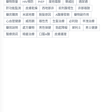
藥物劑量
HIV預防
PrEP
度他雄胺
樂威壯
適尿通
肝功能監測
皮膚乾燥
西地那非
前列腺增生
非那雄胺
藥房購買
米諾地爾
脫髮原因
A酸爆發期
藥物副作用
心血管健康
威而鋼
雄性禿
生髮治療
必利勁
早洩治療
藥效說明
處方藥物
男性保健
勃起障礙
犀利士
男士健康
醫療資訊
暗瘡治療
口服A酸
皮膚護理