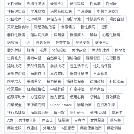
男性健康
外遇性陽痿
硬度不足
硬度等級
性高潮
性健康
性保健知識
早洩食物
泌尿系統疾病
早洩誤區
中醫早洩療方
穴位按摩
心理輔導
伴侶支持
預防早洩
性健康教育
陽痿自測
天然壯陽食物
勃起功能改善
食療偏方
慢性疾病
戒酒
器質性陽痿
糖尿病風險
假陽痿
陽痿成因
晨勃
心理性陽痿
糖尿病
手淫
長者保健
性交中斷
陰莖受傷
健康生活
體外射精
肝病
戒煙
預防陽痿
男性飲食
性功能改善
避孕套
生育能力
香港中醫
自然療法
便秘治療
腸道健康
心理因素
延時技巧
天然保健品
前戲技巧
性生活品質
性功能保健
液態威而鋼
無副作用
早洩成因
器質性早洩
日本藤素
陰莖增大
美國黑金
精力補充
攝護腺保養
德國必邦
壯陽產品
按需服用
紅魔威格拉
中藥壯陽
印度神油
延時產品
超級犀利士
心理疲勞
壓力管理
使用心得
必利吉
雙效藥物
用藥安全
果凍威而鋼
Super P-force
陽痿治療
性行為訓練
性行為訓練
海綿體治療
每日錠
癌症研究
第四代A酸
抗衰老
A醇
男性更年期
屈臣氏
狂脫期
青春痘
女性脫髮
學名藥
藥物比較
保康絲
外用A酸
A酸復發
藥物使用指南
藥物價格