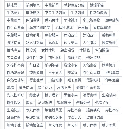
精液異常
前列腺炎
中醫補腎
勃起硬度分級
婚姻關係
生活壓力
早洩預防
不良生活習慣
生活習慣
性功能飲食
中醫養生
伴侶溝通
香港男性
早洩護理
多巴胺藥物
頭痛緩解
性生活改善
藥效持續時間
心理性陽痿
汗馬糖
酒精與藥物
空腹服用
伐地那非
療程服用
達泊西汀
達泊西汀
藥物劑量
陽痿指南
盆底肌鍛鍊
高血壓
印度藥品
人生階段
體質調理
催情產品
性冷感
女性性慾
親密場所
性隱私
伴侶關係
夫妻溝通
女性性行為
前列腺癌
壽命延長
他達拉非
免疫性不育
每日錠
前列腺痛
洗澡水溫
天然食療
體重管理
性功能衰退
飲食習慣
不孕原因
隱睾症
性生活品質
排尿異常
自然壯陽法
腎虛症狀
口腔健康
睡眠品質
電腦輻射
仰臥起坐
遺精
備孕指南
精子活力
高溫不孕
藥物對生育影響
先天性畸形
絲蟲病
精子過多
黑色水果
補腎食物
生殖感染
慢性疾病
腎虛
泌尿系統
腎臟健康
運動保健
少精子症
生殖健康
睾丸保養
染色體異常
男性不育
遺傳疾病
男性不孕
營養均衡
生理知識
前列腺健康
流產男人
習慣性流產
無精子症
輸精管阻塞
睾丸保養
睾丸炎
精子保養
精子品質