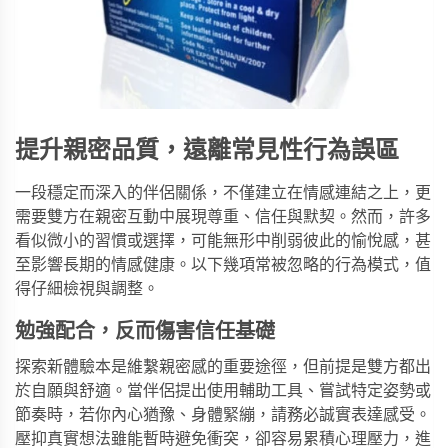
提升親密品質，遠離常見
性行為
誤區
一段穩定而深入的伴侶關係，不僅建立在情感連結之上，更
需要雙方在親密互動中展現尊重、信任與默契。然而，許多
看似微小的習慣或選擇，可能無形中削弱彼此的愉悅感，甚
至影響長期的情感健康。以下幾項常被忽略的行為模式，值
得仔細檢視與調整。
勉強配合，反而傷害信任基礎
探索新體驗本是維繫親密感的重要途徑，但前提是雙方都出
於自願與舒適。當伴侶提出使用輔助工具、嘗試特定姿勢或
節奏時，若你內心猶豫、身體緊繃，請務必誠實表達感受。
壓抑真實想法雖能暫時避免衝突，卻容易累積心理壓力，進