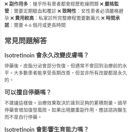
❌
副作用多
：幾乎所有患者都會經歷乾燥問題 ❌
嚴格監
管
：需要定期驗血和覆診 ❌
致畸性
：女性患者必須嚴格避
孕 ❌
費用較高
：私家診所完整療程需要數萬元 ❌
時間承
諾
：需要 4-6 個月或更長時間
常見問題解答
Isotretinoin 會永久改變皮膚嗎？
停藥後，皮脂分泌會部分恢復，但通常不會回到治療前的水
平。大多數患者能享受長期改善，但並非所有改變都是永久
的。
可以擅自停藥嗎？
不建議這樣做。治療效果取決於達到足夠的累積劑量。過早
停藥會增加復發風險。如果出現嚴重副作用，應該諮詢醫生
而不是自行停藥。
Isotretinoin 會影響生育能力嗎？