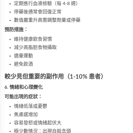
定期進行血液檢驗（每 4-8 週）
停藥後通常會回復正常
數值嚴重升高需調整劑量或停藥
預防措施：
維持健康飲食習慣
減少高脂肪食物攝取
適量運動
避免飲酒
較少見但重要的副作用（1-10% 患者）
6. 情緒和心理變化
可能出現的症狀：
情緒低落或憂鬱
焦慮感增加
容易發怒或情緒起伏大
極少數情況：出現自殺念頭