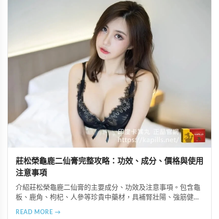
莊松榮龜鹿二仙膏完整攻略：功效、成分、價格與使用
注意事項
介紹莊松榮龜鹿二仙膏的主要成分、功效及注意事項。包含龜
板、鹿角、枸杞、人參等珍貴中藥材，具補腎壯陽、強筋健
骨、提振體力等潛在作用。提醒腎病患者需謹慎使用，市場售
READ MORE →
價約 NT$12,500-12,800。