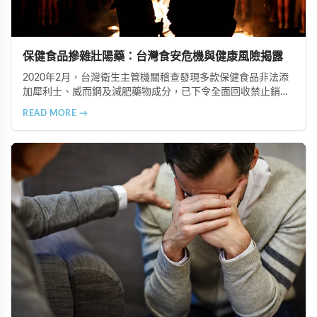
保健食品摻雜壯陽藥：台灣食安危機與健康風險揭露
2020年2月，台灣衛生主管機關稽查發現多款保健食品非法添
加犀利士、威而鋼及減肥藥物成分，已下令全面回收禁止銷
售。本文深入分析非法添加壯陽藥物的健康危害，包含真實死
READ MORE →
亡案例，並呼籲民眾透過合法管道購藥，切勿聽信偏方。