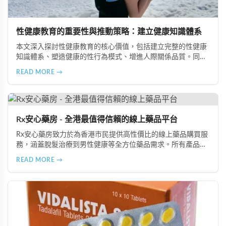
性健康教育的重要性與推動策略：建立健康知識體系
本文深入探討性健康教育的核心價值，包括建立完整的性健康
知識體系、塑造健康的性行為模式、增進人際關係品質。同時
分享從家庭教育、學校課程到社會推廣的具體推動策略，幫助
READ MORE →
全面提升國民的性健康素養。
Rx安心藥房 - 全港最值得信賴的線上藥品平台
Rx安心藥房致力於為香港市民提供高性價比的線上藥品購買服
務，涵蓋脫髮治療到男性健康等全方位藥品需求。所有產品均
由資深執業藥師專業審核，採用隱密包裝配送，支持貨到付款
READ MORE →
等多種支付方式，保護客戶隱私。