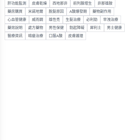
肝功能監測
皮膚乾燥
西地那非
前列腺增生
非那雄胺
藥房購買
米諾地爾
脫髮原因
A酸爆發期
藥物副作用
心血管健康
威而鋼
雄性禿
生髮治療
必利勁
早洩治療
藥效說明
處方藥物
男性保健
勃起障礙
犀利士
男士健康
醫療資訊
暗瘡治療
口服A酸
皮膚護理