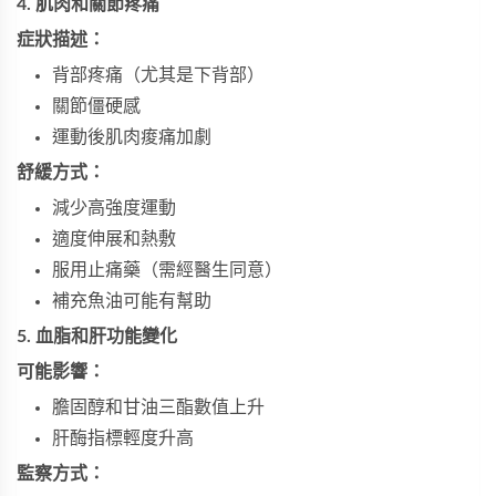
4. 肌肉和關節疼痛
症狀描述：
背部疼痛（尤其是下背部）
關節僵硬感
運動後肌肉痠痛加劇
舒緩方式：
減少高強度運動
適度伸展和熱敷
服用止痛藥（需經醫生同意）
補充魚油可能有幫助
5. 血脂和肝功能變化
可能影響：
膽固醇和甘油三酯數值上升
肝酶指標輕度升高
監察方式：