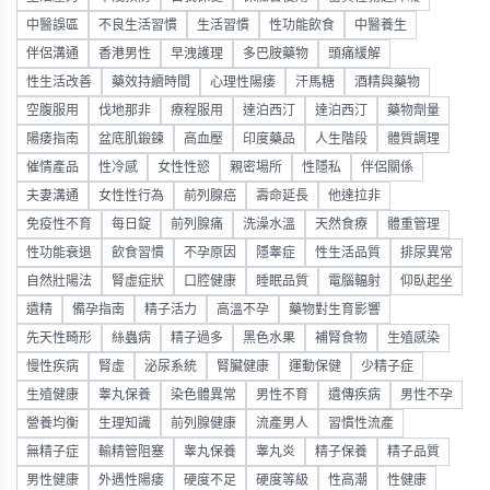
中醫誤區
不良生活習慣
生活習慣
性功能飲食
中醫養生
伴侶溝通
香港男性
早洩護理
多巴胺藥物
頭痛緩解
性生活改善
藥效持續時間
心理性陽痿
汗馬糖
酒精與藥物
空腹服用
伐地那非
療程服用
達泊西汀
達泊西汀
藥物劑量
陽痿指南
盆底肌鍛鍊
高血壓
印度藥品
人生階段
體質調理
催情產品
性冷感
女性性慾
親密場所
性隱私
伴侶關係
夫妻溝通
女性性行為
前列腺癌
壽命延長
他達拉非
免疫性不育
每日錠
前列腺痛
洗澡水溫
天然食療
體重管理
性功能衰退
飲食習慣
不孕原因
隱睾症
性生活品質
排尿異常
自然壯陽法
腎虛症狀
口腔健康
睡眠品質
電腦輻射
仰臥起坐
遺精
備孕指南
精子活力
高溫不孕
藥物對生育影響
先天性畸形
絲蟲病
精子過多
黑色水果
補腎食物
生殖感染
慢性疾病
腎虛
泌尿系統
腎臟健康
運動保健
少精子症
生殖健康
睾丸保養
染色體異常
男性不育
遺傳疾病
男性不孕
營養均衡
生理知識
前列腺健康
流產男人
習慣性流產
無精子症
輸精管阻塞
睾丸保養
睾丸炎
精子保養
精子品質
男性健康
外遇性陽痿
硬度不足
硬度等級
性高潮
性健康