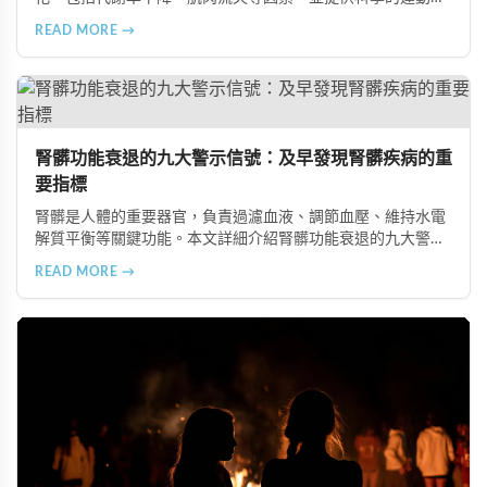
飲食建議，幫助您有效預防肥胖、維持健康體態。
READ MORE →
腎髒功能衰退的九大警示信號：及早發現腎髒疾病的重
要指標
腎髒是人體的重要器官，負責過濾血液、調節血壓、維持水電
解質平衡等關鍵功能。本文詳細介紹腎髒功能衰退的九大警示
信號，包括身體浮腫、血壓升高、排尿量異常、尿液檢驗指標
READ MORE →
異常、怕冷手腳冰涼、頭暈目眩伴隨睡眠障礙、腰部痠痛、排
便困難以及頭暈伴隨耳鳴等症狀，幫助您及早發現腎髒疾病的
跡象，儘快就醫檢查。