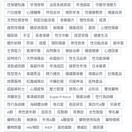
性保健知識
早洩食物
泌尿系統疾病
早洩誤區
中醫早洩療方
穴位按摩
心理輔導
伴侶支持
預防早洩
性健康教育
陽痿自測
天然壯陽食物
勃起功能改善
食療偏方
慢性疾病
戒酒
器質性陽痿
糖尿病風險
假陽痿
陽痿成因
晨勃
心理性陽痿
糖尿病
手淫
長者保健
性交中斷
陰莖受傷
健康生活
體外射精
肝病
戒煙
預防陽痿
男性飲食
性功能改善
避孕套
生育能力
香港中醫
自然療法
便秘治療
腸道健康
心理因素
延時技巧
天然保健品
前戲技巧
性生活品質
性功能保健
液態威而鋼
無副作用
早洩成因
器質性早洩
日本藤素
陰莖增大
美國黑金
精力補充
攝護腺保養
德國必邦
壯陽產品
按需服用
紅魔威格拉
中藥壯陽
印度神油
延時產品
超級犀利士
心理疲勞
壓力管理
使用心得
必利吉
雙效藥物
用藥安全
果凍威而鋼
Super P-force
陽痿治療
性行為訓練
性行為訓練
海綿體治療
每日錠
癌症研究
第四代A酸
抗衰老
A醇
男性更年期
屈臣氏
狂脫期
青春痘
女性脫髮
學名藥
藥物比較
保康絲
外用A酸
A酸復發
藥物使用指南
藥物價格
藥物劑量
HIV預防
PrEP
度他雄胺
樂威壯
適尿通