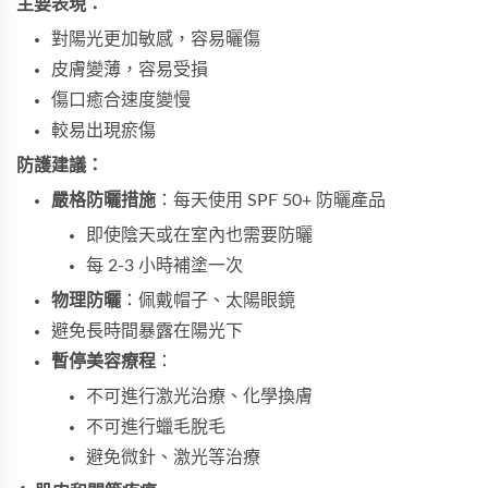
主要表現：
對陽光更加敏感，容易曬傷
皮膚變薄，容易受損
傷口癒合速度變慢
較易出現瘀傷
防護建議：
嚴格防曬措施
：每天使用 SPF 50+ 防曬產品
即使陰天或在室內也需要防曬
每 2-3 小時補塗一次
物理防曬
：佩戴帽子、太陽眼鏡
避免長時間暴露在陽光下
暫停美容療程
：
不可進行激光治療、化學換膚
不可進行蠟毛脫毛
避免微針、激光等治療