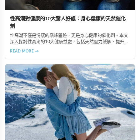
性高潮對健康的10大驚人好處：身心健康的天然催化
劑
性高潮不僅是情感的巔峰體驗，更是身心健康的催化劑。本文
深入探討性高潮的10大健康益處，包括天然壓力緩解、提升睡
眠品質、增強免疫力、改善抑鬱情緒、提升嗅覺敏感度、強健
READ MORE →
肌肉、天然止痛、促進血液循環、有助體重管理以及建立親密
情感連結。