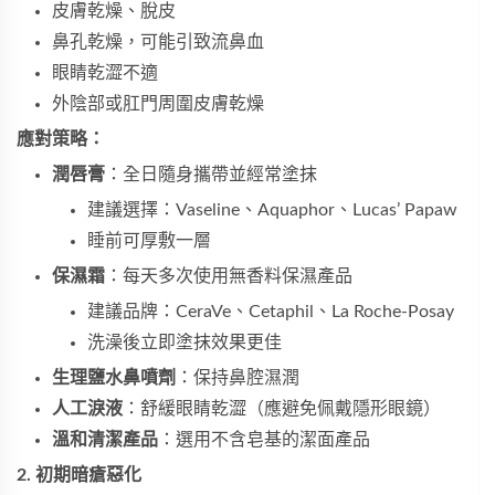
皮膚乾燥、脫皮
鼻孔乾燥，可能引致流鼻血
眼睛乾澀不適
外陰部或肛門周圍皮膚乾燥
應對策略：
潤唇膏
：全日隨身攜帶並經常塗抹
建議選擇：Vaseline、Aquaphor、Lucas’ Papaw
睡前可厚敷一層
保濕霜
：每天多次使用無香料保濕產品
建議品牌：CeraVe、Cetaphil、La Roche-Posay
洗澡後立即塗抹效果更佳
生理鹽水鼻噴劑
：保持鼻腔濕潤
人工淚液
：舒緩眼睛乾澀（應避免佩戴隱形眼鏡）
溫和清潔產品
：選用不含皂基的潔面產品
2. 初期暗瘡惡化