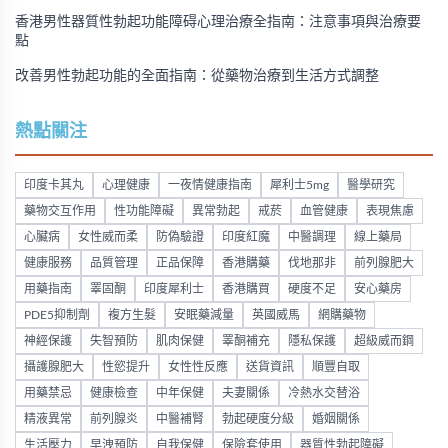
香港男性器質性勃起功能障碍心理治療全指南：注意事項與治療要
點
改善男性勃起功能的全面指南：從藥物治療到生活方式調整
熱點關注
印度卡其丸
心理健康
一夜情健康指南
犀利士5mg
醫學研究
藥物交互作用
性功能障礙
異常勃起
戒菸
血管健康
表現焦慮
心臟病
女性威而柔
防偽驗證
印度紅魔
中醫調理
線上藥局
健康服務
品質管理
正品保障
香港購藥
伐地那非
前列腺肥大
用藥指南
睪固酮
印度犀利士
香港購買
硬度不足
安心藥房
PDE5抑制劑
複方生髮
安眠藥減量
英國威馬
網購藥物
神經保護
失智預防
肌肉保健
睪酮補充
隱私保護
超級威而鋼
攝護腺肥大
性慾提升
女性性反應
送貨資訊
順豐自取
用藥禁忌
健康檢查
中年保健
夫妻關係
冷熱水交替浴
精液異常
前列腺炎
中醫補腎
勃起硬度分級
婚姻關係
生活壓力
早洩預防
自我保健
保險套使用
器質性勃起障礙