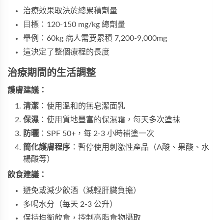
治療效果取決於總累積劑量
目標：120-150 mg/kg 總劑量
舉例：60kg 病人需要累積 7,200-9,000mg
這決定了整個療程的長度
治療期間的生活調整
護膚建議：
清潔
：使用溫和的無皂潔面乳
保濕
：使用質地豐富的保濕霜，每天多次塗抹
防曬
：SPF 50+，每 2-3 小時補塗一次
簡化護膚程序
：暫停使用刺激性產品（A酸、果酸、水
楊酸等）
飲食建議：
避免或減少飲酒（減輕肝臟負擔）
多喝水分（每天 2-3 公升）
保持均衡飲食，控制高脂食物攝取