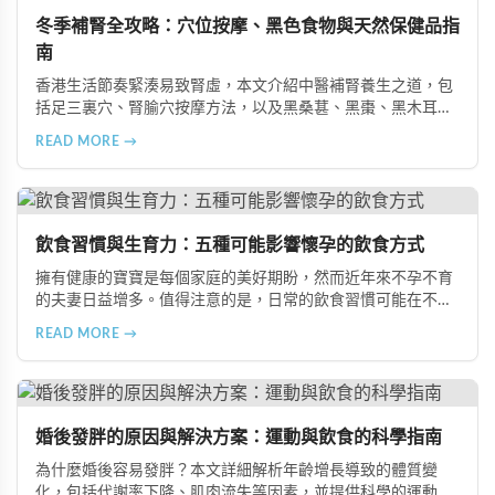
冬季補腎全攻略：穴位按摩、黑色食物與天然保健品指
南
香港生活節奏緊湊易致腎虛，本文介紹中醫補腎養生之道，包
括足三裏穴、腎腧穴按摩方法，以及黑桑葚、黑棗、黑木耳等
黑色食物的食療功效，並推薦 Candy B+ Complex 等天然保健
READ MORE →
品，助您冬季有效補腎強身。
飲食習慣與生育力：五種可能影響懷孕的飲食方式
擁有健康的寶寶是每個家庭的美好期盼，然而近年來不孕不育
的夫妻日益增多。值得注意的是，日常的飲食習慣可能在不知
不覺中影響著生育能力。本文將介紹五種可能導致不孕的不良
READ MORE →
飲食習慣，包括忽略早餐、過量食用冰冷食物、加工熟食的潛
在風險、長期素食的營養失衡，以及高油脂高蛋白飲食的負
擔，幫助準備懷孕的夫妻提升受孕機率。
婚後發胖的原因與解決方案：運動與飲食的科學指南
為什麼婚後容易發胖？本文詳細解析年齡增長導致的體質變
化，包括代謝率下降、肌肉流失等因素，並提供科學的運動與