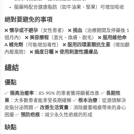
服藥時配合健康脂肪（如牛油果、堅果）可增加吸收
絕對要避免的事項
❌
懷孕或不避孕
（女性患者） ❌
捐血
（治療期間及停藥後 1
個月內） ❌
美容療程
（激光、換膚、脫毛） ❌
服用維他命
A 補充劑
（可能增加毒性） ❌
服用四環素類抗生素
（增加顱
內壓風險） ❌
過度日曬
❌
使用刺激性護膚品
總結
優點
✅
極高治癒率
：85-90% 的患者獲得顯著改善 ✅
長期效
果
：大多數患者能享受長期緩解 ✅
根本治療
：從源頭解決
皮脂分泌問題 ✅
改善生活質量
：消除嚴重暗瘡帶來的身心
困擾 ✅
預防疤痕
：減少永久性疤痕的形成
缺點