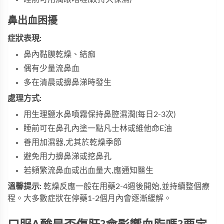
鼻出血困擾
症狀表現:
鼻內黏膜乾燥、結痂
偶有少量流鼻血
多在清晨或擤鼻涕時發生
處理方式:
用生理鹽水鼻噴霧保持鼻腔濕潤(每日2-3次)
睡前可在鼻孔內塗一點凡士林或維他命E油
善用加濕器,尤其於乾燥季節
避免用力擤鼻涕或挖鼻孔
若頻繁流鼻血或出血量大,應通知醫生
溫馨提示:
乾燥反應一般在用藥2-4週後開始,並持續整個療
程。大多數症狀在停藥1-2個月內會逐漸緩解。