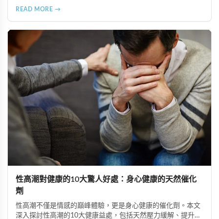
售。本文深入分析非法添加壯陽藥物的健康危害，包含真實死
READ MORE →
亡案例，並呼籲民眾透過合法管道購藥，切勿聽信偏方。
性高潮對健康的10大驚人好處：身心健康的天然催化
劑
性高潮不僅是情感的巔峰體驗，更是身心健康的催化劑。本文
深入探討性高潮的10大健康益處，包括天然壓力緩解、提升睡