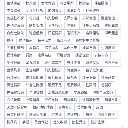
催情產品
性冷感
女性性慾
親密場所
性隱私
伴侶關係
夫妻溝通
女性性行為
前列腺癌
壽命延長
他達拉非
免疫性不育
每日錠
前列腺痛
洗澡水溫
天然食療
體重管理
性功能衰退
飲食習慣
不孕原因
隱睾症
性生活品質
排尿異常
自然壯陽法
腎虛症狀
口腔健康
睡眠品質
電腦輻射
仰臥起坐
遺精
備孕指南
精子活力
高溫不孕
藥物對生育影響
先天性畸形
絲蟲病
精子過多
黑色水果
補腎食物
生殖感染
慢性疾病
腎虛
泌尿系統
腎臟健康
運動保健
少精子症
生殖健康
睾丸保養
染色體異常
男性不育
遺傳疾病
男性不孕
營養均衡
生理知識
前列腺健康
流產男人
習慣性流產
無精子症
輸精管阻塞
睾丸保養
睾丸炎
精子保養
精子品質
男性健康
外遇性陽痿
硬度不足
硬度等級
性高潮
性健康
性保健知識
早洩食物
泌尿系統疾病
早洩誤區
中醫早洩療方
穴位按摩
心理輔導
伴侶支持
預防早洩
性健康教育
陽痿自測
天然壯陽食物
勃起功能改善
食療偏方
慢性疾病
戒酒
器質性陽痿
糖尿病風險
假陽痿
陽痿成因
晨勃
心理性陽痿
糖尿病
手淫
長者保健
性交中斷
陰莖受傷
健康生活