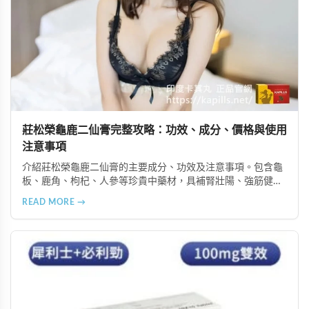
莊松榮龜鹿二仙膏完整攻略：功效、成分、價格與使用
注意事項
介紹莊松榮龜鹿二仙膏的主要成分、功效及注意事項。包含龜
板、鹿角、枸杞、人參等珍貴中藥材，具補腎壯陽、強筋健
骨、提振體力等潛在作用。提醒腎病患者需謹慎使用，市場售
READ MORE →
價約 NT$12,500-12,800。