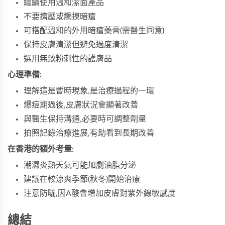
繼續使用溫和潔面產品
不要擠壓或觸摸暗瘡
可搭配溫和的外用暗瘡藥膏(需醫生同意)
保持皮膚清潔但避免過度清潔
選用無致粉刺性的護膚品
心理準備:
理解這是暫時現象,是治療過程的一環
爆痘期過後,皮膚狀況會顯著改善
與醫生保持溝通,必要時可調整劑量
拍照記錄治療進展,有助看到長期改善
在香港的額外考量:
潮濕炎熱天氣可能加劇油脂分泌
建議在較涼爽季節(秋冬)開始治療
注意防曬,因A酸會增加皮膚對紫外線敏感度
總結