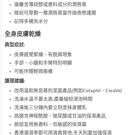
遠離含薄荷醇或香料成分的潤唇膏
睡前可厚敷一層潤唇膏當作過夜修護膜
記得多補充水分
全身皮膚乾燥
典型症狀:
皮膚感覺緊繃、有脫屑現象
手部、小腿和手臂特別明顯
可能伴隨輕微痕癢
護理建議:
改用溫和無皂基的潔面產品(例如Cetaphil、CeraVe)
洗澡水溫不要太高,盡量縮短浸泡時間
洗澡後三分鐘內要立刻塗抹身體乳
挑選含神經酰胺、玻尿酸或甘油的保濕產品
臉部宜用無香料、低敏感的保濕霜
香港潮濕季節可用清爽質地,冬天則要加强保濕