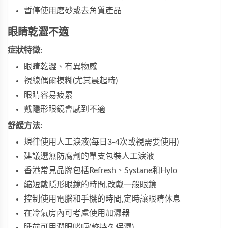
暫停使用磨砂或去角質產品
眼睛乾澀不適
症狀特徵:
眼睛乾澀、有異物感
視線偶爾模糊(尤其晨起時)
眼睛容易疲累
戴隱形眼鏡會感到不適
舒緩方法:
規律使用人工淚液(每日3-4次或視需要使用)
建議選無防腐劑的單支包裝人工淚液
香港常見品牌包括Refresh、Systane和Hylo
縮短戴隱形眼鏡的時間,改戴一般眼鏡
控制使用電腦和手機的時間,定時讓眼睛休息
在冷氣房內可考慮使用加濕器
睡前可用潤眼啫喱(較持久保濕)