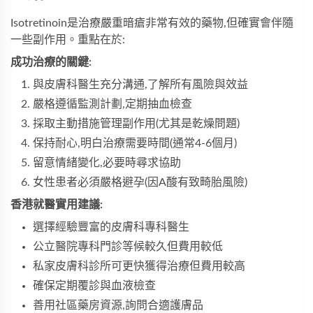
Isotretinoin是治療嚴重暗瘡非常有效的藥物,但確實會伴隨
一些副作用。重點在於:
成功治療的關鍵:
與皮膚科醫生充分溝通,了解所有風險與效益
嚴格遵循監測計劃,定期抽血檢查
採取主動措施管理副作用(尤其是乾燥問題)
保持耐心,明白治療需要時間(通常4-6個月)
留意情緒變化,必要時尋求協助
女性患者必須嚴格避孕(因A酸有致畸胎風險)
香港就醫實用建議:
選擇經驗豐富的皮膚科專科醫生
公立醫院專科門診等候較久但費用較低
私家皮膚科診所可更快獲得治療但費用較高
確保定期覆診與血液檢查
善用社區藥房資源,詢問合適護膚品