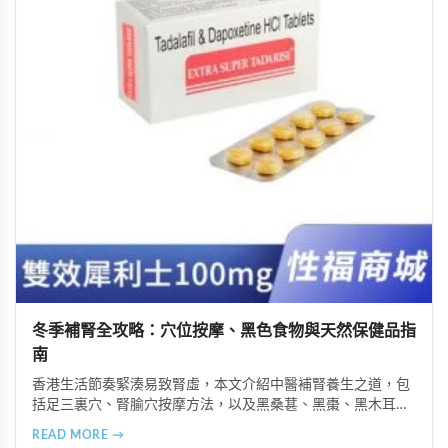
冬季補腎全攻略：穴位按摩、黑色食物與天然保健品指
南
香港生活節奏緊湊易致腎虛，本文介紹中醫補腎養生之道，包
括足三裏穴、腎腧穴按摩方法，以及黑桑葚、黑棗、黑木耳等
黑色食物的食療功效，並推薦 Candy B+ Complex 等天然保健
READ MORE →
品，助您冬季有效補腎強身。