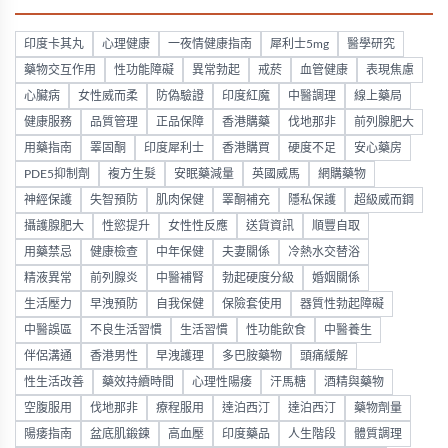
印度卡其丸
心理健康
一夜情健康指南
犀利士5mg
醫學研究
藥物交互作用
性功能障礙
異常勃起
戒菸
血管健康
表現焦慮
心臟病
女性威而柔
防偽驗證
印度紅魔
中醫調理
線上藥局
健康服務
品質管理
正品保障
香港購藥
伐地那非
前列腺肥大
用藥指南
睪固酮
印度犀利士
香港購買
硬度不足
安心藥房
PDE5抑制劑
複方生髮
安眠藥減量
英國威馬
網購藥物
神經保護
失智預防
肌肉保健
睪酮補充
隱私保護
超級威而鋼
攝護腺肥大
性慾提升
女性性反應
送貨資訊
順豐自取
用藥禁忌
健康檢查
中年保健
夫妻關係
冷熱水交替浴
精液異常
前列腺炎
中醫補腎
勃起硬度分級
婚姻關係
生活壓力
早洩預防
自我保健
保險套使用
器質性勃起障礙
中醫誤區
不良生活習慣
生活習慣
性功能飲食
中醫養生
伴侶溝通
香港男性
早洩護理
多巴胺藥物
頭痛緩解
性生活改善
藥效持續時間
心理性陽痿
汗馬糖
酒精與藥物
空腹服用
伐地那非
療程服用
達泊西汀
達泊西汀
藥物劑量
陽痿指南
盆底肌鍛鍊
高血壓
印度藥品
人生階段
體質調理