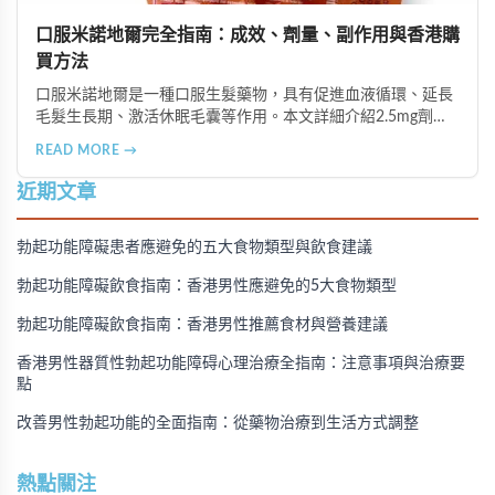
口服米諾地爾完全指南：成效、劑量、副作用與香港購
買方法
口服米諾地爾是一種口服生髮藥物，具有促進血液循環、延長
毛髮生長期、激活休眠毛囊等作用。本文詳細介紹2.5mg劑量
的使用成效、劑量建議、可能的副作用（如多毛症狀、心跳加
READ MORE →
速等），以及在香港透過醫師處方、註冊藥房、萬寧等管道的
購買方法，並提供真實用戶經驗分享。
近期文章
勃起功能障礙患者應避免的五大食物類型與飲食建議
勃起功能障礙飲食指南：香港男性應避免的5大食物類型
勃起功能障礙飲食指南：香港男性推薦食材與營養建議
香港男性器質性勃起功能障碍心理治療全指南：注意事項與治療要
點
改善男性勃起功能的全面指南：從藥物治療到生活方式調整
熱點關注