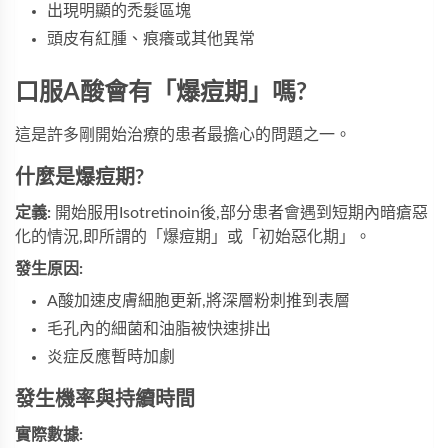
出現明顯的禿髮區塊
頭皮有紅腫、痕癢或其他異常
口服A酸會有「爆痘期」嗎?
這是許多剛開始治療的患者最擔心的問題之一。
什麼是爆痘期?
定義:
開始服用Isotretinoin後,部分患者會遇到短期內暗瘡惡
化的情況,即所謂的「爆痘期」或「初始惡化期」。
發生原因:
A酸加速皮膚細胞更新,將深層粉刺推到表層
毛孔內的細菌和油脂被快速排出
炎症反應暫時加劇
發生機率與持續時間
實際數據: