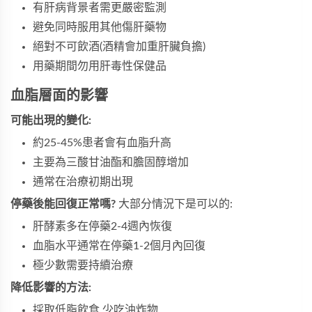
有肝病背景者需更嚴密監測
避免同時服用其他傷肝藥物
絕對不可飲酒(酒精會加重肝臟負擔)
用藥期間勿用肝毒性保健品
血脂層面的影響
可能出現的變化:
約25-45%患者會有血脂升高
主要為三酸甘油酯和膽固醇增加
通常在治療初期出現
停藥後能回復正常嗎?
大部分情況下是可以的:
肝酵素多在停藥2-4週內恢復
血脂水平通常在停藥1-2個月內回復
極少數需要持續治療
降低影響的方法:
採取低脂飲食,少吃油炸物