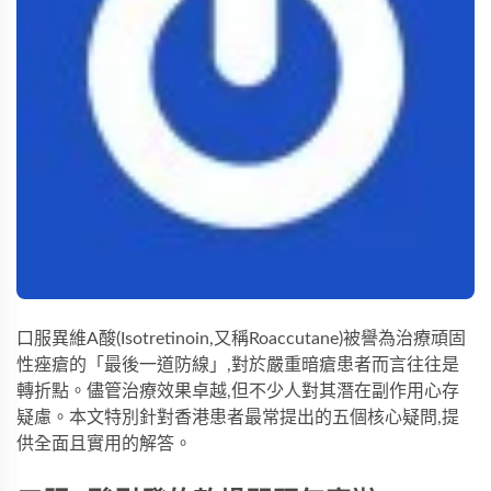
口服異維A酸(Isotretinoin,又稱Roaccutane)被譽為治療頑固
性痤瘡的「最後一道防線」,對於嚴重暗瘡患者而言往往是
轉折點。儘管治療效果卓越,但不少人對其潛在副作用心存
疑慮。本文特別針對香港患者最常提出的五個核心疑問,提
供全面且實用的解答。