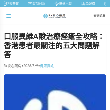
7天鑒賞
貨到付款
快速出貨
免運費
私
查詢訂單
口服異維A酸治療痤瘡全攻略：
香港患者最關注的五大問題解
答
Rx安心藥房
•
2026/5/9
•
健康資訊