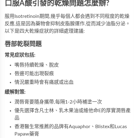
口服A酸引發的乾燥問題怎麼辦?
服用Isotretinoin期間,幾乎每個人都会遇到不同程度的乾燥
反應,這是因為藥物會抑制皮脂腺運作,從而減少油脂分泌。
以下是四大乾燥症狀的詳細處理建議:
唇部乾裂問題
常見症狀包括:
嘴唇持續乾燥、脫皮
唇邊可能出現裂痕
情況嚴重時會有痛感或出血
緩解對策:
潤唇膏要隨身攜帶,每隔1-2小時補塗一次
優先選擇含凡士林、乳木果油或維他命E的厚實潤唇產
品
香港醫生常推薦的品牌有Aquaphor、Blistex和Lucas
Papaw藥膏