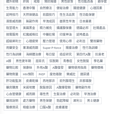
體外射精
肝病
戒煙
預防陽痿
男性飲食
性功能改善
避孕套
生育能力
香港中醫
自然療法
便秘治療
腸道健康
心理因素
延時技巧
天然保健品
前戲技巧
性生活品質
性功能保健
液態威而鋼
無副作用
早洩成因
器質性早洩
日本藤素
陰莖增大
美國黑金
精力補充
攝護腺保養
德國必邦
壯陽產品
按需服用
紅魔威格拉
中藥壯陽
印度神油
延時產品
超級犀利士
心理疲勞
壓力管理
使用心得
必利吉
雙效藥物
用藥安全
果凍威而鋼
Super P-force
陽痿治療
性行為訓練
性行為訓練
海綿體治療
每日錠
癌症研究
第四代A酸
抗衰老
A醇
男性更年期
屈臣氏
狂脫期
青春痘
女性脫髮
學名藥
藥物比較
保康絲
外用A酸
A酸復發
藥物使用指南
藥物價格
藥物劑量
HIV預防
PrEP
度他雄胺
樂威壯
適尿通
肝功能監測
皮膚乾燥
西地那非
前列腺增生
非那雄胺
藥房購買
米諾地爾
脫髮原因
A酸爆發期
藥物副作用
心血管健康
威而鋼
雄性禿
生髮治療
必利勁
早洩治療
藥效說明
處方藥物
男性保健
勃起障礙
犀利士
男士健康
醫療資訊
暗瘡治療
口服A酸
皮膚護理