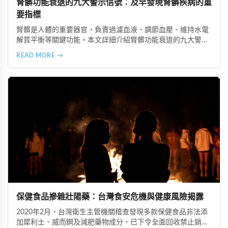
腎髒功能衰退的九大警示信號：及早發現腎髒疾病的重
要指標
腎髒是人體的重要器官，負責過濾血液、調節血壓、維持水電
解質平衡等關鍵功能。本文詳細介紹腎髒功能衰退的九大警示
信號，包括身體浮腫、血壓升高、排尿量異常、尿液檢驗指標
READ MORE →
異常、怕冷手腳冰涼、頭暈目眩伴隨睡眠障礙、腰部痠痛、排
便困難以及頭暈伴隨耳鳴等症狀，幫助您及早發現腎髒疾病的
跡象，儘快就醫檢查。
保健食品摻雜壯陽藥：台灣食安危機與健康風險揭露
2020年2月，台灣衛生主管機關稽查發現多款保健食品非法添
加犀利士、威而鋼及減肥藥物成分，已下令全面回收禁止銷