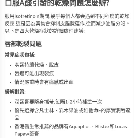
口服A酸引發的乾燥問題怎麼辦?
服用Isotretinoin期間,幾乎每個人都会遇到不同程度的乾燥
反應,這是因為藥物會抑制皮脂腺運作,從而減少油脂分泌。
以下是四大乾燥症狀的詳細處理建議:
唇部乾裂問題
常見症狀包括:
嘴唇持續乾燥、脫皮
唇邊可能出現裂痕
情況嚴重時會有痛感或出血
緩解對策:
潤唇膏要隨身攜帶,每隔1-2小時補塗一次
優先選擇含凡士林、乳木果油或維他命E的厚實潤唇產
品
香港醫生常推薦的品牌有Aquaphor、Blistex和Lucas
Papaw藥膏