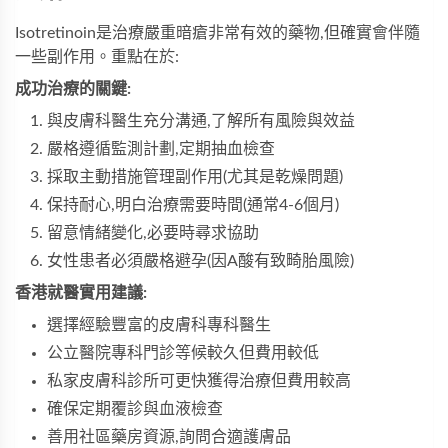
Isotretinoin是治療嚴重暗瘡非常有效的藥物,但確實會伴隨
一些副作用。重點在於:
成功治療的關鍵:
與皮膚科醫生充分溝通,了解所有風險與效益
嚴格遵循監測計劃,定期抽血檢查
採取主動措施管理副作用(尤其是乾燥問題)
保持耐心,明白治療需要時間(通常4-6個月)
留意情緒變化,必要時尋求協助
女性患者必須嚴格避孕(因A酸有致畸胎風險)
香港就醫實用建議:
選擇經驗豐富的皮膚科專科醫生
公立醫院專科門診等候較久但費用較低
私家皮膚科診所可更快獲得治療但費用較高
確保定期覆診與血液檢查
善用社區藥房資源,詢問合適護膚品