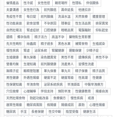
催情產品
性冷感
女性性慾
親密場所
性隱私
伴侶關係
夫妻溝通
女性性行為
前列腺癌
壽命延長
他達拉非
免疫性不育
每日錠
前列腺痛
洗澡水溫
天然食療
體重管理
性功能衰退
飲食習慣
不孕原因
隱睾症
性生活品質
排尿異常
自然壯陽法
腎虛症狀
口腔健康
睡眠品質
電腦輻射
仰臥起坐
遺精
備孕指南
精子活力
高溫不孕
藥物對生育影響
先天性畸形
絲蟲病
精子過多
黑色水果
補腎食物
生殖感染
慢性疾病
腎虛
泌尿系統
腎臟健康
運動保健
少精子症
生殖健康
睾丸保養
染色體異常
男性不育
遺傳疾病
男性不孕
營養均衡
生理知識
前列腺健康
流產男人
習慣性流產
無精子症
輸精管阻塞
睾丸保養
睾丸炎
精子保養
精子品質
男性健康
外遇性陽痿
硬度不足
硬度等級
性高潮
性健康
性保健知識
早洩食物
泌尿系統疾病
早洩誤區
中醫早洩療方
穴位按摩
心理輔導
伴侶支持
預防早洩
性健康教育
陽痿自測
天然壯陽食物
勃起功能改善
食療偏方
慢性疾病
戒酒
器質性陽痿
糖尿病風險
假陽痿
陽痿成因
晨勃
心理性陽痿
糖尿病
手淫
長者保健
性交中斷
陰莖受傷
健康生活