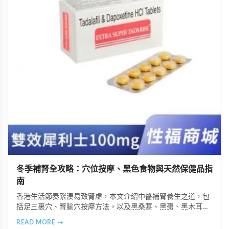
冬季補腎全攻略：穴位按摩、黑色食物與天然保健品指
南
香港生活節奏緊湊易致腎虛，本文介紹中醫補腎養生之道，包
括足三裏穴、腎腧穴按摩方法，以及黑桑葚、黑棗、黑木耳等
黑色食物的食療功效，並推薦 Candy B+ Complex 等天然保健
READ MORE →
品，助您冬季有效補腎強身。