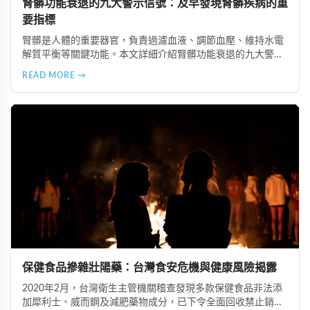
腎髒功能衰退的九大警示信號：及早發現腎髒疾病的重
要指標
腎髒是人體的重要器官，負責過濾血液、調節血壓、維持水電
解質平衡等關鍵功能。本文詳細介紹腎髒功能衰退的九大警示
信號，包括身體浮腫、血壓升高、排尿量異常、尿液檢驗指標
READ MORE →
異常、怕冷手腳冰涼、頭暈目眩伴隨睡眠障礙、腰部痠痛、排
便困難以及頭暈伴隨耳鳴等症狀，幫助您及早發現腎髒疾病的
跡象，儘快就醫檢查。
保健食品摻雜壯陽藥：台灣食安危機與健康風險揭露
2020年2月，台灣衛生主管機關稽查發現多款保健食品非法添
加犀利士、威而鋼及減肥藥物成分，已下令全面回收禁止銷