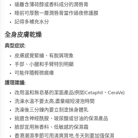
遠離含薄荷醇或香料成分的潤唇膏
睡前可厚敷一層潤唇膏當作過夜修護膜
記得多補充水分
全身皮膚乾燥
典型症狀:
皮膚感覺緊繃、有脫屑現象
手部、小腿和手臂特別明顯
可能伴隨輕微痕癢
護理建議:
改用溫和無皂基的潔面產品(例如Cetaphil、CeraVe)
洗澡水溫不要太高,盡量縮短浸泡時間
洗澡後三分鐘內要立刻塗抹身體乳
挑選含神經酰胺、玻尿酸或甘油的保濕產品
臉部宜用無香料、低敏感的保濕霜
香港潮濕季節可用清爽質地,冬天則要加强保濕