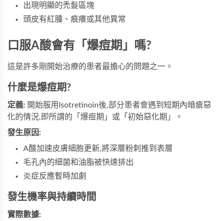
出現明顯的禿髮區塊
頭皮有紅腫、痕癢或其他異常
口服A酸會有「爆痘期」嗎?
這是許多剛開始治療的患者最擔心的問題之一。
什麼是爆痘期?
定義:
開始服用Isotretinoin後,部分患者會遇到短期內暗瘡惡
化的情況,即所謂的「爆痘期」或「初始惡化期」。
發生原因:
A酸加速皮膚細胞更新,將深層粉刺推到表層
毛孔內的細菌和油脂被快速排出
炎症反應暫時加劇
發生機率與持續時間
實際數據: