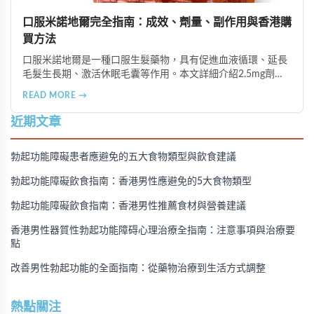
口服米諾地爾完全指南：成效、劑量、副作用與香港購
買方法
口服米諾地爾是一種口服生髮藥物，具有促進血液循環、延長
毛髮生長期、激活休眠毛囊等作用。本文詳細介紹2.5mg劑量
的使用成效、劑量建議、可能的副作用（如多毛症狀、心跳加
READ MORE →
速等），以及在香港透過醫師處方、註冊藥房、萬寧等管道的
購買方法，並提供真實用戶經驗分享。
近期文章
勃起功能障礙患者應避免的五大食物類型與飲食建議
勃起功能障礙飲食指南：香港男性應避免的5大食物類型
勃起功能障礙飲食指南：香港男性推薦食材與營養建議
香港男性器質性勃起功能障碍心理治療全指南：注意事項與治療要
點
改善男性勃起功能的全面指南：從藥物治療到生活方式調整
熱點關注