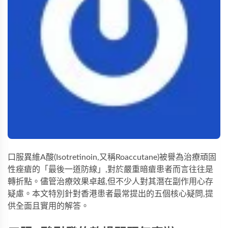
口服異維A酸(Isotretinoin,又稱Roaccutane)被譽為治療頑固
性痤瘡的「最後一道防線」,對於嚴重暗瘡患者而言往往是
轉折點。儘管治療效果卓越,但不少人對其潛在副作用心存
疑慮。本文特別針對香港患者最常提出的五個核心疑問,提
供全面且實用的解答。