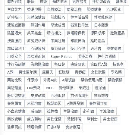
體外射精
肝病
戒煙
預防陽痿
男性飲食
性功能改善
避孕套
生育能力
香港中醫
自然療法
便秘治療
腸道健康
心理因素
延時技巧
天然保健品
前戲技巧
性生活品質
性功能保健
液態威而鋼
無副作用
早洩成因
器質性早洩
日本藤素
陰莖增大
美國黑金
精力補充
攝護腺保養
德國必邦
壯陽產品
按需服用
紅魔威格拉
中藥壯陽
印度神油
延時產品
超級犀利士
心理疲勞
壓力管理
使用心得
必利吉
雙效藥物
用藥安全
果凍威而鋼
Super P-force
陽痿治療
性行為訓練
性行為訓練
海綿體治療
每日錠
癌症研究
第四代A酸
抗衰老
A醇
男性更年期
屈臣氏
狂脫期
青春痘
女性脫髮
學名藥
藥物比較
保康絲
外用A酸
A酸復發
藥物使用指南
藥物價格
藥物劑量
HIV預防
PrEP
度他雄胺
樂威壯
適尿通
肝功能監測
皮膚乾燥
西地那非
前列腺增生
非那雄胺
藥房購買
米諾地爾
脫髮原因
A酸爆發期
藥物副作用
心血管健康
威而鋼
雄性禿
生髮治療
必利勁
早洩治療
藥效說明
處方藥物
男性保健
勃起障礙
犀利士
男士健康
醫療資訊
暗瘡治療
口服A酸
皮膚護理