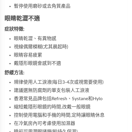
暫停使用磨砂或去角質產品
眼睛乾澀不適
症狀特徵:
眼睛乾澀、有異物感
視線偶爾模糊(尤其晨起時)
眼睛容易疲累
戴隱形眼鏡會感到不適
舒緩方法:
規律使用人工淚液(每日3-4次或視需要使用)
建議選無防腐劑的單支包裝人工淚液
香港常見品牌包括Refresh、Systane和Hylo
縮短戴隱形眼鏡的時間,改戴一般眼鏡
控制使用電腦和手機的時間,定時讓眼睛休息
在冷氣房內可考慮使用加濕器
睡前可用潤眼啫喱(較持久保濕)