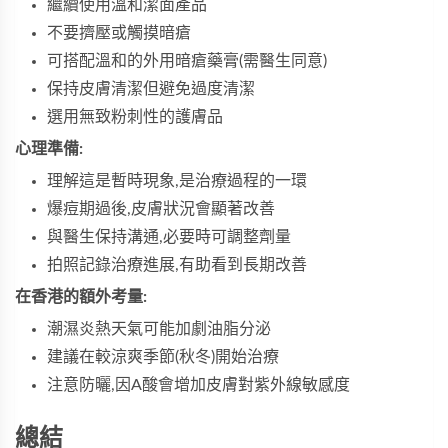
繼續使用溫和潔面產品
不要擠壓或觸摸暗瘡
可搭配溫和的外用暗瘡藥膏(需醫生同意)
保持皮膚清潔但避免過度清潔
選用無致粉刺性的護膚品
心理準備:
理解這是暫時現象,是治療過程的一環
爆痘期過後,皮膚狀況會顯著改善
與醫生保持溝通,必要時可調整劑量
拍照記錄治療進展,有助看到長期改善
在香港的額外考量:
潮濕炎熱天氣可能加劇油脂分泌
建議在較涼爽季節(秋冬)開始治療
注意防曬,因A酸會增加皮膚對紫外線敏感度
總結