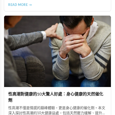
售。本文深入分析非法添加壯陽藥物的健康危害，包含真實死
READ MORE →
亡案例，並呼籲民眾透過合法管道購藥，切勿聽信偏方。
性高潮對健康的10大驚人好處：身心健康的天然催化
劑
性高潮不僅是情感的巔峰體驗，更是身心健康的催化劑。本文
深入探討性高潮的10大健康益處，包括天然壓力緩解、提升睡