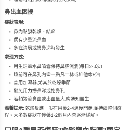
鼻出血困擾
症狀表現:
鼻內黏膜乾燥、結痂
偶有少量流鼻血
多在清晨或擤鼻涕時發生
處理方式:
用生理鹽水鼻噴霧保持鼻腔濕潤(每日2-3次)
睡前可在鼻孔內塗一點凡士林或維他命E油
善用加濕器,尤其於乾燥季節
避免用力擤鼻涕或挖鼻孔
若頻繁流鼻血或出血量大,應通知醫生
溫馨提示:
乾燥反應一般在用藥2-4週後開始,並持續整個療
程。大多數症狀在停藥1-2個月內會逐漸緩解。