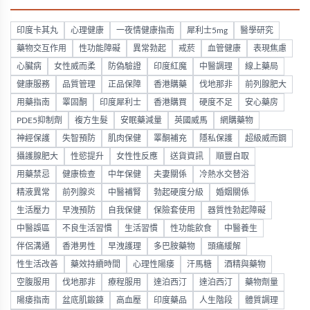
印度卡其丸
心理健康
一夜情健康指南
犀利士5mg
醫學研究
藥物交互作用
性功能障礙
異常勃起
戒菸
血管健康
表現焦慮
心臟病
女性威而柔
防偽驗證
印度紅魔
中醫調理
線上藥局
健康服務
品質管理
正品保障
香港購藥
伐地那非
前列腺肥大
用藥指南
睪固酮
印度犀利士
香港購買
硬度不足
安心藥房
PDE5抑制劑
複方生髮
安眠藥減量
英國威馬
網購藥物
神經保護
失智預防
肌肉保健
睪酮補充
隱私保護
超級威而鋼
攝護腺肥大
性慾提升
女性性反應
送貨資訊
順豐自取
用藥禁忌
健康檢查
中年保健
夫妻關係
冷熱水交替浴
精液異常
前列腺炎
中醫補腎
勃起硬度分級
婚姻關係
生活壓力
早洩預防
自我保健
保險套使用
器質性勃起障礙
中醫誤區
不良生活習慣
生活習慣
性功能飲食
中醫養生
伴侶溝通
香港男性
早洩護理
多巴胺藥物
頭痛緩解
性生活改善
藥效持續時間
心理性陽痿
汗馬糖
酒精與藥物
空腹服用
伐地那非
療程服用
達泊西汀
達泊西汀
藥物劑量
陽痿指南
盆底肌鍛鍊
高血壓
印度藥品
人生階段
體質調理