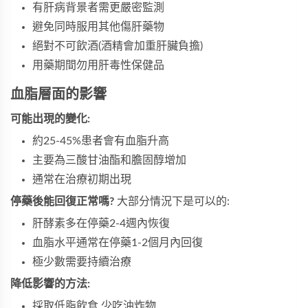
有肝病背景者需更嚴密監測
避免同時服用其他傷肝藥物
絕對不可飲酒(酒精會加重肝臟負擔)
用藥期間勿用肝毒性保健品
血脂層面的影響
可能出現的變化:
約25-45%患者會有血脂升高
主要為三酸甘油酯和膽固醇增加
通常在治療初期出現
停藥後能回復正常嗎?
大部分情況下是可以的:
肝酵素多在停藥2-4週內恢復
血脂水平通常在停藥1-2個月內回復
極少數需要持續治療
降低影響的方法:
採取低脂飲食,少吃油炸物