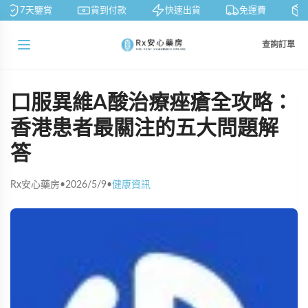
7天鑒賞
貨到付款
快速出貨
免運費
私
查詢訂單
口服異維A酸治療痤瘡全攻略：
香港患者最關注的五大問題解
答
Rx安心藥房
•
2026/5/9
•
健康資訊