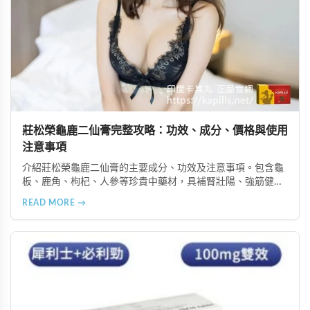
莊松榮龜鹿二仙膏完整攻略：功效、成分、價格與使用
注意事項
介紹莊松榮龜鹿二仙膏的主要成分、功效及注意事項。包含龜
板、鹿角、枸杞、人參等珍貴中藥材，具補腎壯陽、強筋健
骨、提振體力等潛在作用。提醒腎病患者需謹慎使用，市場售
READ MORE →
價約 NT$12,500-12,800。