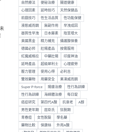
自然療法
便秘治療
腸道健康
心理因素
延時技巧
天然保健品
前戲技巧
性生活品質
性功能保健
液態威而鋼
無副作用
早洩成因
未
器質性早洩
日本藤素
陰莖增大
瘡
美國黑金
精力補充
攝護腺保養
德國必邦
壯陽產品
按需服用
紅魔威格拉
中藥壯陽
印度神油
延時產品
超級犀利士
心理疲勞
壓力管理
使用心得
必利吉
雙效藥物
用藥安全
果凍威而鋼
Super P-force
陽痿治療
性行為訓練
性行為訓練
海綿體治療
每日錠
癌症研究
第四代A酸
抗衰老
A醇
男性更年期
屈臣氏
狂脫期
青春痘
女性脫髮
學名藥
藥物比較
保康絲
外用A酸