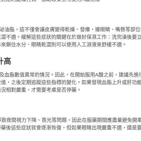
分泌油脂，這不僅會讓皮膚變得乾燥、發癢，連眼睛、嘴唇等部位
乾澀不適。緩解這些症狀的關鍵在於做好保濕工作：洗完澡後要
林來鎖住水分、眼睛乾澀則可以使用人工淚液來舒緩不適。
升高
及血脂數值異常的情況。因此，在開始服用A酸之前，建議先進
數值，之後定期追蹤這些指標的變化。如果發現血脂上升或肝功
情況相對嚴重，才需要考慮是否停藥。
藥物可能會導致夜間視力下降、畏光等問題，因此在服藥期間應盡量避免開
停藥後這些症狀就會逐漸恢復，但如果眼睛出現嚴重不適，還是