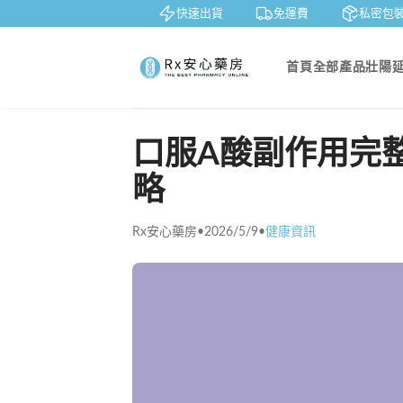
賞
貨到付款
快速出貨
免運費
私密包裝
首頁
全部產品
壯陽
口服A酸副作用完
略
Rx安心藥房
•
2026/5/9
•
健康資訊