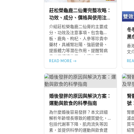
莊松榮龜鹿二仙膏完整攻略：
功效、成分、價格與使用注意
事項
介紹莊松榮龜鹿二仙膏的主要成
冬
分、功效及注意事項。包含龜
黑
板、鹿角、枸杞、人參等珍貴中
藥材，具補腎壯陽、強筋健骨、
香
提振體力等潛在作用。提醒腎病
文
患者需謹慎使用，市場售價約
足
READ MORE →
RE
NT$12,500-12,800。
及
食物
B+
冬
婚後發胖的原因與解決方案：
腎
運動與飲食的科學指南
號
指
為什麼婚後容易發胖？本文詳細
腎
解析年齡增長導致的體質變化，
濾
包括代謝率下降、肌肉流失等因
質
素，並提供科學的運動與飲食建
紹