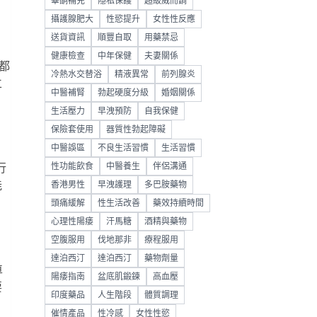
睪酮補充
隱私保護
超級威而鋼
攝護腺肥大
性慾提升
女性性反應
送貨資訊
順豐自取
用藥禁忌
健康檢查
中年保健
夫妻關係
都
冷熱水交替浴
精液異常
前列腺炎
立
中醫補腎
勃起硬度分級
婚姻關係
生活壓力
早洩預防
自我保健
保險套使用
器質性勃起障礙
中醫誤區
不良生活習慣
生活習慣
性功能飲食
中醫養生
伴侶溝通
行
能
香港男性
早洩護理
多巴胺藥物
頭痛緩解
性生活改善
藥效持續時間
心理性陽痿
汗馬糖
酒精與藥物
空腹服用
伐地那非
療程服用
達泊西汀
達泊西汀
藥物劑量
車
陽痿指南
盆底肌鍛鍊
高血壓
要
印度藥品
人生階段
體質調理
催情產品
性冷感
女性性慾