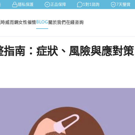
隱私保護
正品保障
1對1諮詢
7天鑒賞
BLOG
延時
威而鋼
女性催情
關於我們
在綫咨詢
整指南：症狀、風險與應對策