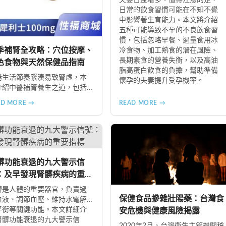
日常的飲食習慣可能在不知不覺
中影響著生育能力。本文將介紹
五種可能導致不孕的不良飲食習
慣，包括忽略早餐、過量食用冰
季補腎全攻略：穴位按摩、
冷食物、加工熟食的潛在風險、
長期素食的營養失衡，以及高油
色食物與天然保健品指南
脂高蛋白飲食的負擔，幫助準備
港生活節奏緊湊易致腎虛，本
懷孕的夫妻提升受孕機率。
介紹中醫補腎養生之道，包括
三裏穴、腎腧穴按摩方法，以
AD MORE →
READ MORE →
黑桑葚、黑棗、黑木耳等黑色
的食療功效，並推薦 Candy
 Complex 等天然保健品，助您
季有效補腎強身。
髒功能衰退的九大警示信
：及早發現腎髒疾病的重要
標
髒是人體的重要器官，負責過
保健食品摻雜壯陽藥：台灣食
血液、調節血壓、維持水電解
平衡等關鍵功能。本文詳細介
安危機與健康風險揭露
腎髒功能衰退的九大警示信