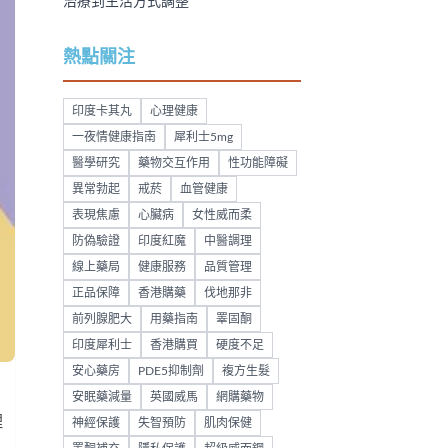
治療到生活方式調整
熱點關注
印度卡其丸
心理健康
一夜情健康指南
犀利士5mg
醫學研究
藥物交互作用
性功能障礙
異常勃起
戒菸
血管健康
表現焦慮
心臟病
女性威而柔
防偽驗證
印度紅魔
中醫調理
線上藥局
健康服務
品質管理
正品保障
香港購藥
伐地那非
前列腺肥大
用藥指南
睪固酮
印度犀利士
香港購買
硬度不足
安心藥房
PDE5抑制劑
複方生髮
安眠藥減量
英國威馬
網購藥物
理
神經保護
失智預防
肌肉保健