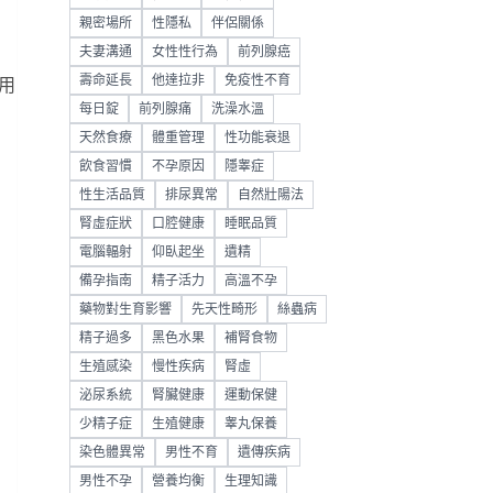
親密場所
性隱私
伴侶關係
夫妻溝通
女性性行為
前列腺癌
壽命延長
他達拉非
免疫性不育
用
每日錠
前列腺痛
洗澡水溫
天然食療
體重管理
性功能衰退
飲食習慣
不孕原因
隱睾症
性生活品質
排尿異常
自然壯陽法
腎虛症狀
口腔健康
睡眠品質
電腦輻射
仰臥起坐
遺精
備孕指南
精子活力
高溫不孕
藥物對生育影響
先天性畸形
絲蟲病
精子過多
黑色水果
補腎食物
生殖感染
慢性疾病
腎虛
泌尿系統
腎臟健康
運動保健
少精子症
生殖健康
睾丸保養
染色體異常
男性不育
遺傳疾病
男性不孕
營養均衡
生理知識