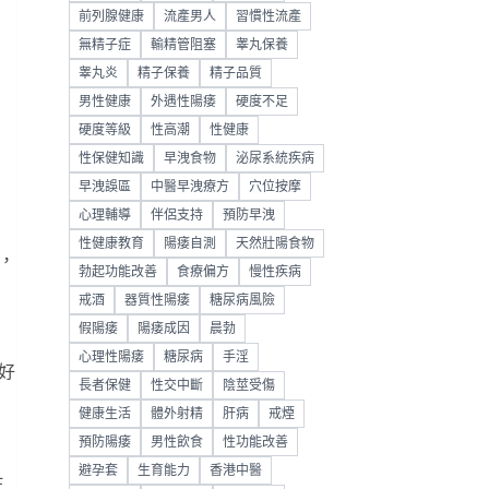
前列腺健康
流產男人
習慣性流產
無精子症
輸精管阻塞
睾丸保養
睾丸炎
精子保養
精子品質
男性健康
外遇性陽痿
硬度不足
硬度等級
性高潮
性健康
性保健知識
早洩食物
泌尿系統疾病
早洩誤區
中醫早洩療方
穴位按摩
心理輔導
伴侶支持
預防早洩
性健康教育
陽痿自測
天然壯陽食物
，
勃起功能改善
食療偏方
慢性疾病
戒酒
器質性陽痿
糖尿病風險
假陽痿
陽痿成因
晨勃
心理性陽痿
糖尿病
手淫
好
長者保健
性交中斷
陰莖受傷
健康生活
體外射精
肝病
戒煙
預防陽痿
男性飲食
性功能改善
避孕套
生育能力
香港中醫
生