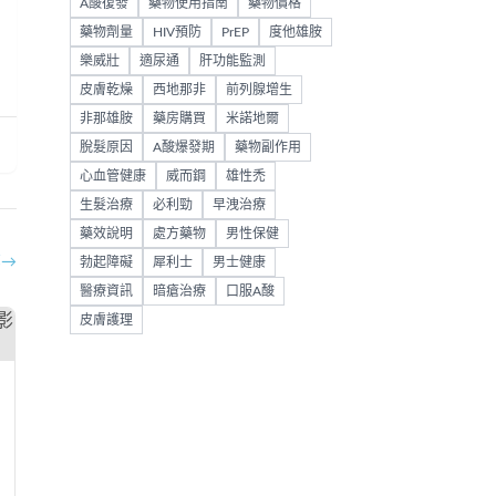
A酸復發
藥物使用指南
藥物價格
藥物劑量
HIV預防
PrEP
度他雄胺
樂威壯
適尿通
肝功能監測
皮膚乾燥
西地那非
前列腺增生
非那雄胺
藥房購買
米諾地爾
脫髮原因
A酸爆發期
藥物副作用
心血管健康
威而鋼
雄性禿
生髮治療
必利勁
早洩治療
藥效說明
處方藥物
男性保健
部
→
勃起障礙
犀利士
男士健康
醫療資訊
暗瘡治療
口服A酸
皮膚護理