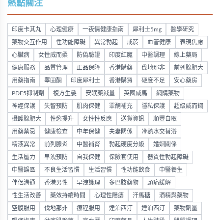
熱點關注
印度卡其丸
心理健康
一夜情健康指南
犀利士5mg
醫學研究
藥物交互作用
性功能障礙
異常勃起
戒菸
血管健康
表現焦慮
心臟病
女性威而柔
防偽驗證
印度紅魔
中醫調理
線上藥局
健康服務
品質管理
正品保障
香港購藥
伐地那非
前列腺肥大
用藥指南
睪固酮
印度犀利士
香港購買
硬度不足
安心藥房
PDE5抑制劑
複方生髮
安眠藥減量
英國威馬
網購藥物
神經保護
失智預防
肌肉保健
睪酮補充
隱私保護
超級威而鋼
攝護腺肥大
性慾提升
女性性反應
送貨資訊
順豐自取
用藥禁忌
健康檢查
中年保健
夫妻關係
冷熱水交替浴
精液異常
前列腺炎
中醫補腎
勃起硬度分級
婚姻關係
生活壓力
早洩預防
自我保健
保險套使用
器質性勃起障礙
中醫誤區
不良生活習慣
生活習慣
性功能飲食
中醫養生
伴侶溝通
香港男性
早洩護理
多巴胺藥物
頭痛緩解
性生活改善
藥效持續時間
心理性陽痿
汗馬糖
酒精與藥物
空腹服用
伐地那非
療程服用
達泊西汀
達泊西汀
藥物劑量