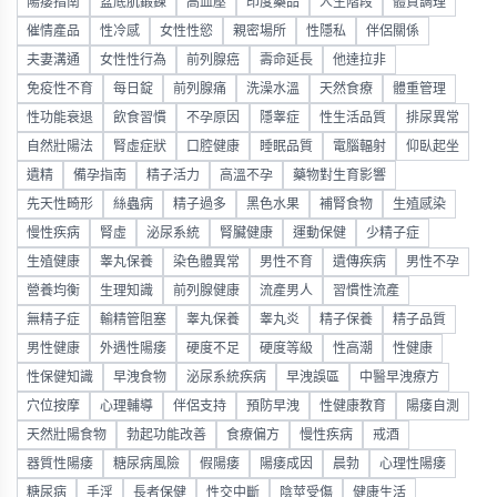
陽痿指南
盆底肌鍛鍊
高血壓
印度藥品
人生階段
體質調理
催情產品
性冷感
女性性慾
親密場所
性隱私
伴侶關係
夫妻溝通
女性性行為
前列腺癌
壽命延長
他達拉非
免疫性不育
每日錠
前列腺痛
洗澡水溫
天然食療
體重管理
性功能衰退
飲食習慣
不孕原因
隱睾症
性生活品質
排尿異常
自然壯陽法
腎虛症狀
口腔健康
睡眠品質
電腦輻射
仰臥起坐
遺精
備孕指南
精子活力
高溫不孕
藥物對生育影響
先天性畸形
絲蟲病
精子過多
黑色水果
補腎食物
生殖感染
慢性疾病
腎虛
泌尿系統
腎臟健康
運動保健
少精子症
生殖健康
睾丸保養
染色體異常
男性不育
遺傳疾病
男性不孕
營養均衡
生理知識
前列腺健康
流產男人
習慣性流產
無精子症
輸精管阻塞
睾丸保養
睾丸炎
精子保養
精子品質
男性健康
外遇性陽痿
硬度不足
硬度等級
性高潮
性健康
性保健知識
早洩食物
泌尿系統疾病
早洩誤區
中醫早洩療方
穴位按摩
心理輔導
伴侶支持
預防早洩
性健康教育
陽痿自測
天然壯陽食物
勃起功能改善
食療偏方
慢性疾病
戒酒
器質性陽痿
糖尿病風險
假陽痿
陽痿成因
晨勃
心理性陽痿
糖尿病
手淫
長者保健
性交中斷
陰莖受傷
健康生活