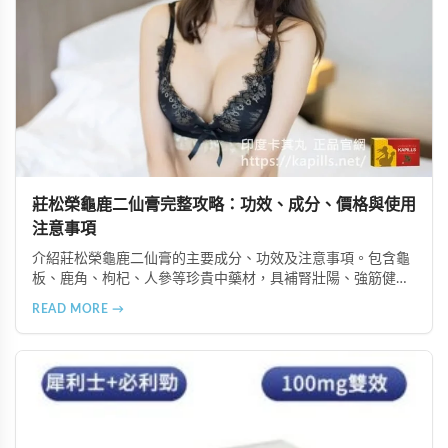
莊松榮龜鹿二仙膏完整攻略：功效、成分、價格與使用
注意事項
介紹莊松榮龜鹿二仙膏的主要成分、功效及注意事項。包含龜
板、鹿角、枸杞、人參等珍貴中藥材，具補腎壯陽、強筋健
骨、提振體力等潛在作用。提醒腎病患者需謹慎使用，市場售
READ MORE →
價約 NT$12,500-12,800。