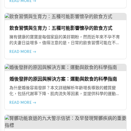
READ MORE →
品，助您冬季有效補腎強身。
飲食習慣與生育力：五種可能影響懷孕的飲食方式
擁有健康的寶寶是每個家庭的美好期盼，然而近年來不孕不育
的夫妻日益增多。值得注意的是，日常的飲食習慣可能在不知
不覺中影響著生育能力。本文將介紹五種可能導致不孕的不良
READ MORE →
飲食習慣，包括忽略早餐、過量食用冰冷食物、加工熟食的潛
在風險、長期素食的營養失衡，以及高油脂高蛋白飲食的負
擔，幫助準備懷孕的夫妻提升受孕機率。
婚後發胖的原因與解決方案：運動與飲食的科學指南
為什麼婚後容易發胖？本文詳細解析年齡增長導致的體質變
化，包括代謝率下降、肌肉流失等因素，並提供科學的運動與
飲食建議，幫助您有效預防肥胖、維持健康體態。
READ MORE →