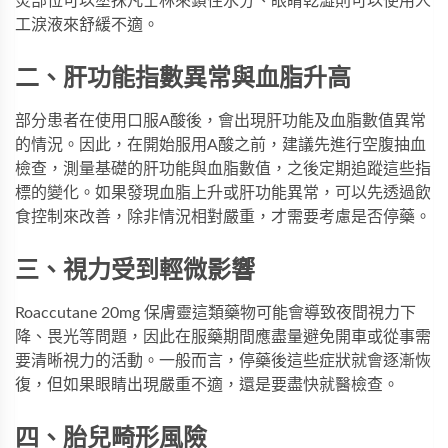
炎部位可以塗抹凡士林來鎖住水分、眼睛乾澀則可以使用人
工淚液來舒緩不適。
二、肝功能指數異常與血脂升高
部分患者在使用口服A酸後，會出現肝功能及血脂數值異常
的情況。因此，在開始服用A酸之前，建議先進行空腹抽血
檢查，測量基礎的肝功能與血脂數值，之後定期追蹤這些指
標的變化。如果發現血脂上升或肝功能異常，可以先透過飲
食控制來改善，除非情況相對嚴重，才需要考慮是否停藥。
三、視力受到輕微影響
Roaccutane 20mg 保膚靈這類藥物可能會導致夜間視力下
降、畏光等問題，因此在服藥期間應盡量避免開車或從事需
要清晰視力的活動。一般而言，停藥後這些症狀就會逐漸恢
復，但如果眼睛出現嚴重不適，還是要盡快就醫檢查。
四、胎兒畸形風險