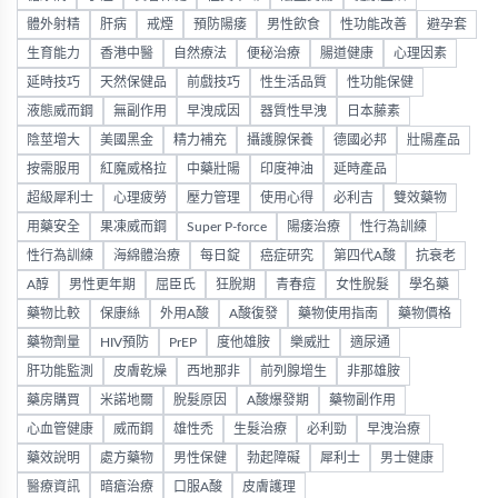
體外射精
肝病
戒煙
預防陽痿
男性飲食
性功能改善
避孕套
生育能力
香港中醫
自然療法
便秘治療
腸道健康
心理因素
延時技巧
天然保健品
前戲技巧
性生活品質
性功能保健
液態威而鋼
無副作用
早洩成因
器質性早洩
日本藤素
陰莖增大
美國黑金
精力補充
攝護腺保養
德國必邦
壯陽產品
按需服用
紅魔威格拉
中藥壯陽
印度神油
延時產品
超級犀利士
心理疲勞
壓力管理
使用心得
必利吉
雙效藥物
用藥安全
果凍威而鋼
Super P-force
陽痿治療
性行為訓練
性行為訓練
海綿體治療
每日錠
癌症研究
第四代A酸
抗衰老
A醇
男性更年期
屈臣氏
狂脫期
青春痘
女性脫髮
學名藥
藥物比較
保康絲
外用A酸
A酸復發
藥物使用指南
藥物價格
藥物劑量
HIV預防
PrEP
度他雄胺
樂威壯
適尿通
肝功能監測
皮膚乾燥
西地那非
前列腺增生
非那雄胺
藥房購買
米諾地爾
脫髮原因
A酸爆發期
藥物副作用
心血管健康
威而鋼
雄性禿
生髮治療
必利勁
早洩治療
藥效說明
處方藥物
男性保健
勃起障礙
犀利士
男士健康
醫療資訊
暗瘡治療
口服A酸
皮膚護理