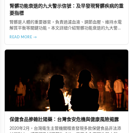
腎髒功能衰退的九大警示信號：及早發現腎髒疾病的重
要指標
腎髒是人體的重要器官，負責過濾血液、調節血壓、維持水電
解質平衡等關鍵功能。本文詳細介紹腎髒功能衰退的九大警示
信號，包括身體浮腫、血壓升高、排尿量異常、尿液檢驗指標
READ MORE →
異常、怕冷手腳冰涼、頭暈目眩伴隨睡眠障礙、腰部痠痛、排
便困難以及頭暈伴隨耳鳴等症狀，幫助您及早發現腎髒疾病的
跡象，儘快就醫檢查。
保健食品摻雜壯陽藥：台灣食安危機與健康風險揭露
2020年2月，台灣衛生主管機關稽查發現多款保健食品非法添