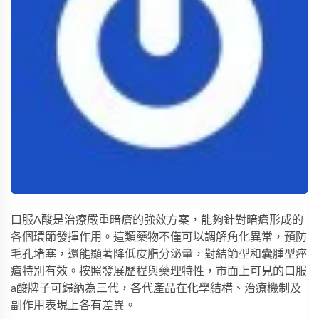
口服A酸是治療嚴重暗瘡的強效方案，能夠針對暗瘡形成的
各個環節發揮作用。這類藥物不僅可以調解角化異常，預防
毛孔堵塞，還能顯著降低皮脂分泌量，對結節型和囊腫型痤
瘡特別有效。按照發展歷程與藥理特性，市面上可見的口服
a酸牌子可歸納為三代，各代產品在化學結構、治療機制及
副作用表現上各有差異。