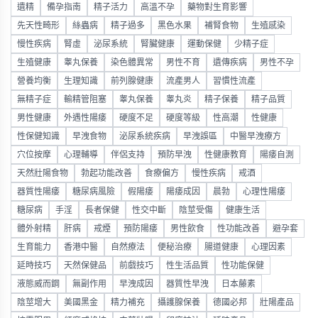
遺精
備孕指南
精子活力
高溫不孕
藥物對生育影響
先天性畸形
絲蟲病
精子過多
黑色水果
補腎食物
生殖感染
慢性疾病
腎虛
泌尿系統
腎臟健康
運動保健
少精子症
生殖健康
睾丸保養
染色體異常
男性不育
遺傳疾病
男性不孕
營養均衡
生理知識
前列腺健康
流產男人
習慣性流產
無精子症
輸精管阻塞
睾丸保養
睾丸炎
精子保養
精子品質
男性健康
外遇性陽痿
硬度不足
硬度等級
性高潮
性健康
性保健知識
早洩食物
泌尿系統疾病
早洩誤區
中醫早洩療方
穴位按摩
心理輔導
伴侶支持
預防早洩
性健康教育
陽痿自測
天然壯陽食物
勃起功能改善
食療偏方
慢性疾病
戒酒
器質性陽痿
糖尿病風險
假陽痿
陽痿成因
晨勃
心理性陽痿
糖尿病
手淫
長者保健
性交中斷
陰莖受傷
健康生活
體外射精
肝病
戒煙
預防陽痿
男性飲食
性功能改善
避孕套
生育能力
香港中醫
自然療法
便秘治療
腸道健康
心理因素
延時技巧
天然保健品
前戲技巧
性生活品質
性功能保健
液態威而鋼
無副作用
早洩成因
器質性早洩
日本藤素
陰莖增大
美國黑金
精力補充
攝護腺保養
德國必邦
壯陽產品