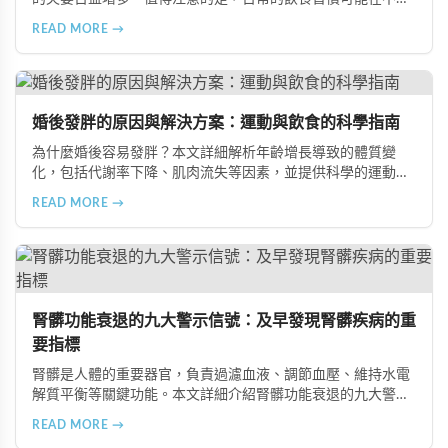
不覺中影響著生育能力。本文將介紹五種可能導致不孕的不良
READ MORE →
飲食習慣，包括忽略早餐、過量食用冰冷食物、加工熟食的潛
在風險、長期素食的營養失衡，以及高油脂高蛋白飲食的負
擔，幫助準備懷孕的夫妻提升受孕機率。
婚後發胖的原因與解決方案：運動與飲食的科學指南
為什麼婚後容易發胖？本文詳細解析年齡增長導致的體質變
化，包括代謝率下降、肌肉流失等因素，並提供科學的運動與
飲食建議，幫助您有效預防肥胖、維持健康體態。
READ MORE →
腎髒功能衰退的九大警示信號：及早發現腎髒疾病的重
要指標
腎髒是人體的重要器官，負責過濾血液、調節血壓、維持水電
解質平衡等關鍵功能。本文詳細介紹腎髒功能衰退的九大警示
信號，包括身體浮腫、血壓升高、排尿量異常、尿液檢驗指標
READ MORE →
異常、怕冷手腳冰涼、頭暈目眩伴隨睡眠障礙、腰部痠痛、排