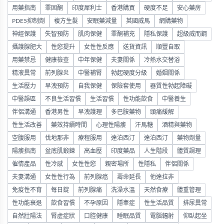
用藥指南
睪固酮
印度犀利士
香港購買
硬度不足
安心藥房
PDE5抑制劑
複方生髮
安眠藥減量
英國威馬
網購藥物
神經保護
失智預防
肌肉保健
睪酮補充
隱私保護
超級威而鋼
攝護腺肥大
性慾提升
女性性反應
送貨資訊
順豐自取
用藥禁忌
健康檢查
中年保健
夫妻關係
冷熱水交替浴
精液異常
前列腺炎
中醫補腎
勃起硬度分級
婚姻關係
生活壓力
早洩預防
自我保健
保險套使用
器質性勃起障礙
中醫誤區
不良生活習慣
生活習慣
性功能飲食
中醫養生
伴侶溝通
香港男性
早洩護理
多巴胺藥物
頭痛緩解
性生活改善
藥效持續時間
心理性陽痿
汗馬糖
酒精與藥物
空腹服用
伐地那非
療程服用
達泊西汀
達泊西汀
藥物劑量
陽痿指南
盆底肌鍛鍊
高血壓
印度藥品
人生階段
體質調理
催情產品
性冷感
女性性慾
親密場所
性隱私
伴侶關係
夫妻溝通
女性性行為
前列腺癌
壽命延長
他達拉非
免疫性不育
每日錠
前列腺痛
洗澡水溫
天然食療
體重管理
性功能衰退
飲食習慣
不孕原因
隱睾症
性生活品質
排尿異常
自然壯陽法
腎虛症狀
口腔健康
睡眠品質
電腦輻射
仰臥起坐