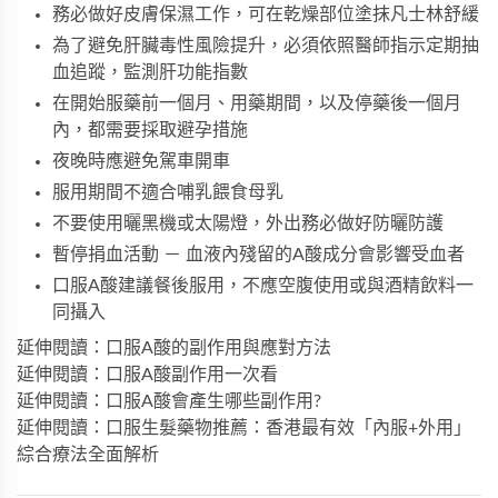
務必做好皮膚保濕工作，可在乾燥部位塗抹凡士林舒緩
為了避免肝臟毒性風險提升，必須依照醫師指示定期抽
血追蹤，監測肝功能指數
在開始服藥前一個月、用藥期間，以及停藥後一個月
內，都需要採取避孕措施
夜晚時應避免駕車開車
服用期間不適合哺乳餵食母乳
不要使用曬黑機或太陽燈，外出務必做好防曬防護
暫停捐血活動 － 血液內殘留的A酸成分會影響受血者
口服A酸建議餐後服用，不應空腹使用或與酒精飲料一
同攝入
延伸閱讀：口服A酸的副作用與應對方法
延伸閱讀：口服A酸副作用一次看
延伸閱讀：口服A酸會產生哪些副作用?
延伸閱讀：口服生髮藥物推薦：香港最有效「內服+外用」
綜合療法全面解析