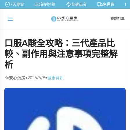
7天鑒賞
貨到付款
快速出貨
免運費
查詢訂單
口服A酸全攻略：三代產品比
較、副作用與注意事項完整解
析
Rx安心藥房
•
2026/5/9
•
健康資訊