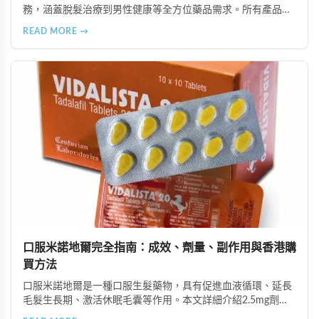
務，涵蓋脫髮治療到男性健康等全方位藥品需求。所有產品均
由資深執業藥師專業審核，採用隱密包裝配送，支持貨到付款
READ MORE →
等多種支付方式，保護客戶隱私。
口服米諾地爾完全指南：成效、劑量、副作用與香港購
買方法
口服米諾地爾是一種口服生髮藥物，具有促進血液循環、延長
毛髮生長期、激活休眠毛囊等作用。本文詳細介紹2.5mg劑量
的使用成效、劑量建議、可能的副作用（如多毛症狀、心跳加