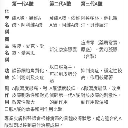
第一代A酸
第二代A酸
第三代A酸
化
學
維A酸、異維A
莫維A胺、依維
阿達帕林、他扎羅
名
酸、阿利維A酸
A酯、阿維A酸
汀、貝沙羅汀
稱
商
痘膚零（藥局常賣，
品
雷婷、愛克、愛
新定康癬膠囊
原廠）、愛可凝膠
名
露、愛索思
（台製）
稱
以口服為主，
功
調節細胞角質化，
抑制炎症，穩定性較
可抑制皮脂分
效
抑制粉刺及炎症
高，作用較顯著
泌
副
A酸濃度最高，對
A酸濃度較低，
A酸濃度最低，改良
作
皮膚刺激性和對光
減輕第一代A酸
對於皮膚的刺激性，
用
敏感性較大
的副作用
副作用較溫和
口服A酸的效果和副作用比較
專業皮膚科醫師會根據病患的具體皮膚狀態，處方適合的A
酸製劑以達到最佳治療成果。