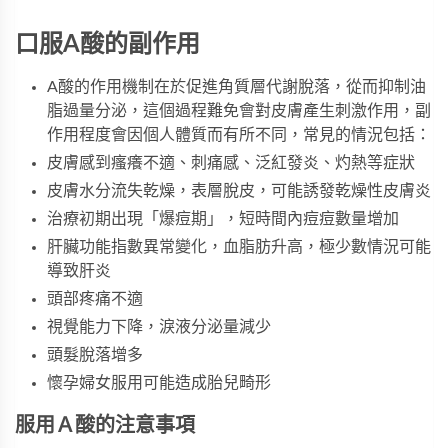
口服A酸的副作用
A酸的作用機制在於促進角質層代謝脫落，從而抑制油
脂過量分泌，這個過程難免會對皮膚產生刺激作用，副
作用程度會因個人體質而有所不同，常見的情況包括：
皮膚感到瘙癢不適、刺痛感、泛紅發炎、灼熱等症狀
皮膚水分流失乾燥，表層脫皮，可能誘發乾燥性皮膚炎
治療初期出現「爆痘期」，短時間內痘痘數量增加
肝臟功能指數異常變化，血脂肪升高，極少數情況可能
導致肝炎
頭部疼痛不適
視覺能力下降，淚液分泌量減少
頭髮脫落增多
懷孕婦女服用可能造成胎兒畸形
服用Ａ酸的注意事項