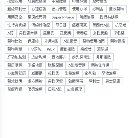
按需服用
紅魔威格拉
中藥壯陽
印度神油
延時產品
超級犀利士
心理疲勞
壓力管理
使用心得
必利吉
雙效藥物
用藥安全
果凍威而鋼
Super P-force
陽痿治療
性行為訓練
性行為訓練
海綿體治療
每日錠
癌症研究
第四代A酸
抗衰老
A醇
男性更年期
屈臣氏
狂脫期
青春痘
女性脫髮
學名藥
藥物比較
保康絲
外用A酸
A酸復發
藥物使用指南
藥物價格
藥物劑量
HIV預防
PrEP
度他雄胺
樂威壯
適尿通
肝功能監測
皮膚乾燥
西地那非
前列腺增生
非那雄胺
藥房購買
米諾地爾
脫髮原因
A酸爆發期
藥物副作用
心血管健康
威而鋼
雄性禿
生髮治療
必利勁
早洩治療
藥效說明
處方藥物
男性保健
勃起障礙
犀利士
男士健康
醫療資訊
暗瘡治療
口服A酸
皮膚護理