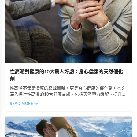
性高潮對健康的10大驚人好處：身心健康的天然催化
劑
性高潮不僅是情感的巔峰體驗，更是身心健康的催化劑。本文
深入探討性高潮的10大健康益處，包括天然壓力緩解、提升睡
眠品質、增強免疫力、改善抑鬱情緒、提升嗅覺敏感度、強健
READ MORE →
肌肉、天然止痛、促進血液循環、有助體重管理以及建立親密
情感連結。