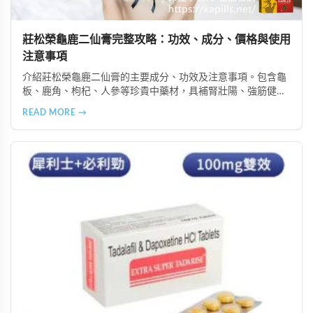
莊松榮龜鹿二仙膏完整攻略：功效、成分、價格與使用
注意事項
介紹莊松榮龜鹿二仙膏的主要成分、功效及注意事項。包含龜
板、鹿角、枸杞、人參等珍貴中藥材，具補腎壯陽、強筋健
骨、提振體力等潛在作用。提醒腎病患者需謹慎使用，市場售
READ MORE →
價約 NT$12,500-12,800。