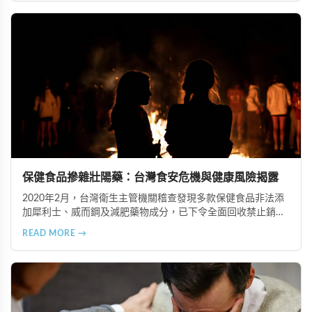
便困難以及頭暈伴隨耳鳴等症狀，幫助您及早發現腎髒疾病的
跡象，儘快就醫檢查。
保健食品摻雜壯陽藥：台灣食安危機與健康風險揭露
2020年2月，台灣衛生主管機關稽查發現多款保健食品非法添
加犀利士、威而鋼及減肥藥物成分，已下令全面回收禁止銷
售。本文深入分析非法添加壯陽藥物的健康危害，包含真實死
READ MORE →
亡案例，並呼籲民眾透過合法管道購藥，切勿聽信偏方。