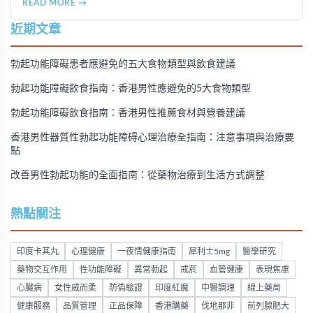
READ MORE →
速等），以及在香港透過醫師處方、註冊藥房、萬寧等管道的
購買方法，並提供真實用戶經驗分享。
近期文章
勃起功能障礙患者應避免的五大食物類型與飲食建議
勃起功能障礙飲食指南：香港男性應避免的5大食物類型
勃起功能障礙飲食指南：香港男性推薦食材與營養建議
香港男性器質性勃起功能障碍心理治療全指南：注意事項與治療要
點
改善男性勃起功能的全面指南：從藥物治療到生活方式調整
熱點關注
印度卡其丸
心理健康
一夜情健康指南
犀利士5mg
醫學研究
藥物交互作用
性功能障礙
異常勃起
戒菸
血管健康
表現焦慮
心臟病
女性威而柔
防偽驗證
印度紅魔
中醫調理
線上藥局
健康服務
品質管理
正品保障
香港購藥
伐地那非
前列腺肥大