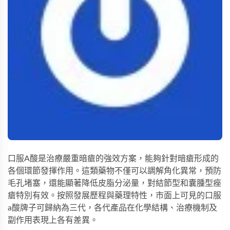
口服A酸是治療嚴重暗瘡的強效方案，能夠針對暗瘡形成的
各個環節發揮作用。這類藥物不僅可以調解角化異常，預防
毛孔堵塞，還能顯著降低皮脂分泌量，對結節型和囊腫型痤
瘡特別有效。按照發展歷程與藥理特性，市面上可見的口服
a酸牌子可歸納為三代，各代產品在化學結構、治療機制及
副作用表現上各有差異。