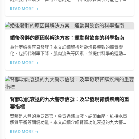
不覺中影響著生育能力。本文將介紹五種可能導致不孕的不良
READ MORE →
飲食習慣，包括忽略早餐、過量食用冰冷食物、加工熟食的潛
在風險、長期素食的營養失衡，以及高油脂高蛋白飲食的負
擔，幫助準備懷孕的夫妻提升受孕機率。
婚後發胖的原因與解決方案：運動與飲食的科學指南
為什麼婚後容易發胖？本文詳細解析年齡增長導致的體質變
化，包括代謝率下降、肌肉流失等因素，並提供科學的運動與
飲食建議，幫助您有效預防肥胖、維持健康體態。
READ MORE →
腎髒功能衰退的九大警示信號：及早發現腎髒疾病的重
要指標
腎髒是人體的重要器官，負責過濾血液、調節血壓、維持水電
解質平衡等關鍵功能。本文詳細介紹腎髒功能衰退的九大警示
信號，包括身體浮腫、血壓升高、排尿量異常、尿液檢驗指標
READ MORE →
異常、怕冷手腳冰涼、頭暈目眩伴隨睡眠障礙、腰部痠痛、排