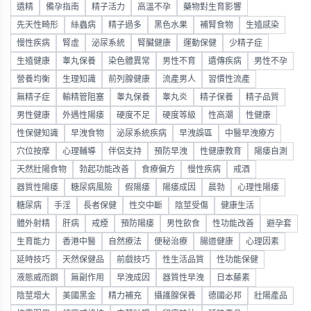
遺精
備孕指南
精子活力
高溫不孕
藥物對生育影響
先天性畸形
絲蟲病
精子過多
黑色水果
補腎食物
生殖感染
慢性疾病
腎虛
泌尿系統
腎臟健康
運動保健
少精子症
生殖健康
睾丸保養
染色體異常
男性不育
遺傳疾病
男性不孕
營養均衡
生理知識
前列腺健康
流產男人
習慣性流產
無精子症
輸精管阻塞
睾丸保養
睾丸炎
精子保養
精子品質
男性健康
外遇性陽痿
硬度不足
硬度等級
性高潮
性健康
性保健知識
早洩食物
泌尿系統疾病
早洩誤區
中醫早洩療方
穴位按摩
心理輔導
伴侶支持
預防早洩
性健康教育
陽痿自測
天然壯陽食物
勃起功能改善
食療偏方
慢性疾病
戒酒
器質性陽痿
糖尿病風險
假陽痿
陽痿成因
晨勃
心理性陽痿
糖尿病
手淫
長者保健
性交中斷
陰莖受傷
健康生活
體外射精
肝病
戒煙
預防陽痿
男性飲食
性功能改善
避孕套
生育能力
香港中醫
自然療法
便秘治療
腸道健康
心理因素
延時技巧
天然保健品
前戲技巧
性生活品質
性功能保健
液態威而鋼
無副作用
早洩成因
器質性早洩
日本藤素
陰莖增大
美國黑金
精力補充
攝護腺保養
德國必邦
壯陽產品