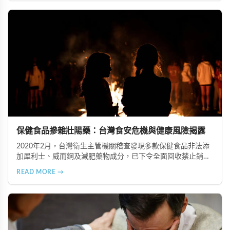
便困難以及頭暈伴隨耳鳴等症狀，幫助您及早發現腎髒疾病的
跡象，儘快就醫檢查。
保健食品摻雜壯陽藥：台灣食安危機與健康風險揭露
2020年2月，台灣衛生主管機關稽查發現多款保健食品非法添
加犀利士、威而鋼及減肥藥物成分，已下令全面回收禁止銷
售。本文深入分析非法添加壯陽藥物的健康危害，包含真實死
READ MORE →
亡案例，並呼籲民眾透過合法管道購藥，切勿聽信偏方。