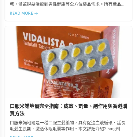
務，涵蓋脫髮治療到男性健康等全方位藥品需求。所有產品均
由資深執業藥師專業審核，採用隱密包裝配送，支持貨到付款
READ MORE →
等多種支付方式，保護客戶隱私。
口服米諾地爾完全指南：成效、劑量、副作用與香港購
買方法
口服米諾地爾是一種口服生髮藥物，具有促進血液循環、延長
毛髮生長期、激活休眠毛囊等作用。本文詳細介紹2.5mg劑量
的使用成效、劑量建議、可能的副作用（如多毛症狀、心跳加