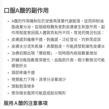
口服A酸的副作用
A酸的作用機制在於促進角質層代謝脫落，從而抑制油
脂過量分泌，這個過程難免會對皮膚產生刺激作用，副
作用程度會因個人體質而有所不同，常見的情況包括：
皮膚感到瘙癢不適、刺痛感、泛紅發炎、灼熱等症狀
皮膚水分流失乾燥，表層脫皮，可能誘發乾燥性皮膚炎
治療初期出現「爆痘期」，短時間內痘痘數量增加
肝臟功能指數異常變化，血脂肪升高，極少數情況可能
導致肝炎
頭部疼痛不適
視覺能力下降，淚液分泌量減少
頭髮脫落增多
懷孕婦女服用可能造成胎兒畸形
服用Ａ酸的注意事項