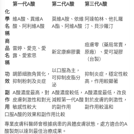
第一代A酸
第二代A酸
第三代A酸
化
學
維A酸、異維A
莫維A胺、依維
阿達帕林、他扎羅
名
酸、阿利維A酸
A酯、阿維A酸
汀、貝沙羅汀
稱
商
痘膚零（藥局常賣，
品
雷婷、愛克、愛
新定康癬膠囊
原廠）、愛可凝膠
名
露、愛索思
（台製）
稱
以口服為主，
功
調節細胞角質化，
抑制炎症，穩定性較
可抑制皮脂分
效
抑制粉刺及炎症
高，作用較顯著
泌
副
A酸濃度最高，對
A酸濃度較低，
A酸濃度最低，改良
作
皮膚刺激性和對光
減輕第一代A酸
對於皮膚的刺激性，
用
敏感性較大
的副作用
副作用較溫和
口服A酸的效果和副作用比較
專業皮膚科醫師會根據病患的具體皮膚狀態，處方適合的A
酸製劑以達到最佳治療成果。