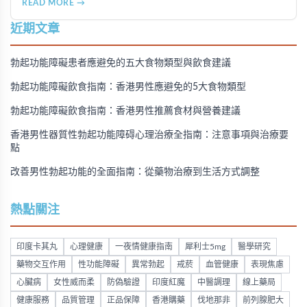
READ MORE →
速等），以及在香港透過醫師處方、註冊藥房、萬寧等管道的
購買方法，並提供真實用戶經驗分享。
近期文章
勃起功能障礙患者應避免的五大食物類型與飲食建議
勃起功能障礙飲食指南：香港男性應避免的5大食物類型
勃起功能障礙飲食指南：香港男性推薦食材與營養建議
香港男性器質性勃起功能障碍心理治療全指南：注意事項與治療要
點
改善男性勃起功能的全面指南：從藥物治療到生活方式調整
熱點關注
印度卡其丸
心理健康
一夜情健康指南
犀利士5mg
醫學研究
藥物交互作用
性功能障礙
異常勃起
戒菸
血管健康
表現焦慮
心臟病
女性威而柔
防偽驗證
印度紅魔
中醫調理
線上藥局
健康服務
品質管理
正品保障
香港購藥
伐地那非
前列腺肥大