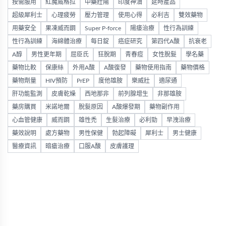
按需服用
紅魔威格拉
中藥壯陽
印度神油
延時產品
超級犀利士
心理疲勞
壓力管理
使用心得
必利吉
雙效藥物
用藥安全
果凍威而鋼
Super P-force
陽痿治療
性行為訓練
性行為訓練
海綿體治療
每日錠
癌症研究
第四代A酸
抗衰老
A醇
男性更年期
屈臣氏
狂脫期
青春痘
女性脫髮
學名藥
藥物比較
保康絲
外用A酸
A酸復發
藥物使用指南
藥物價格
藥物劑量
HIV預防
PrEP
度他雄胺
樂威壯
適尿通
肝功能監測
皮膚乾燥
西地那非
前列腺增生
非那雄胺
藥房購買
米諾地爾
脫髮原因
A酸爆發期
藥物副作用
心血管健康
威而鋼
雄性禿
生髮治療
必利勁
早洩治療
藥效說明
處方藥物
男性保健
勃起障礙
犀利士
男士健康
醫療資訊
暗瘡治療
口服A酸
皮膚護理