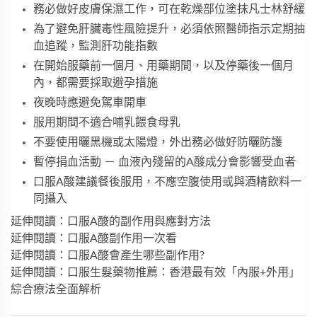
務必做好皮膚保濕工作，可在乾燥部位塗抹凡士林舒緩
為了避免肝臟毒性風險提升，必須依照醫師指示定期抽
血追蹤，監測肝功能指數
在開始服藥前一個月、用藥期間，以及停藥後一個月
內，都需要採取避孕措施
夜晚時應避免駕車開車
服用期間不適合哺乳餵食母乳
不要使用曬黑機或太陽燈，外出務必做好防曬防護
暫停捐血活動 － 血液內殘留的A酸成分會影響受血者
口服A酸建議餐後服用，不應空腹使用或與酒精飲料一
同攝入
延伸閱讀：口服A酸的副作用與應對方法
延伸閱讀：口服A酸副作用一次看
延伸閱讀：口服A酸會產生哪些副作用?
延伸閱讀：口服生髮藥物推薦：香港最有效「內服+外用」
綜合療法全面解析