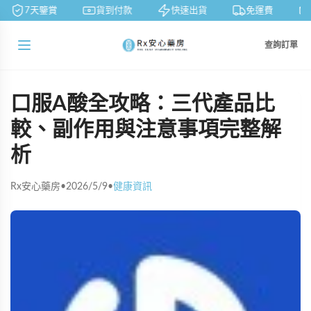
7天鑒賞
貨到付款
快速出貨
免運費
查詢訂單
口服A酸全攻略：三代產品比
較、副作用與注意事項完整解
析
Rx安心藥房
•
2026/5/9
•
健康資訊