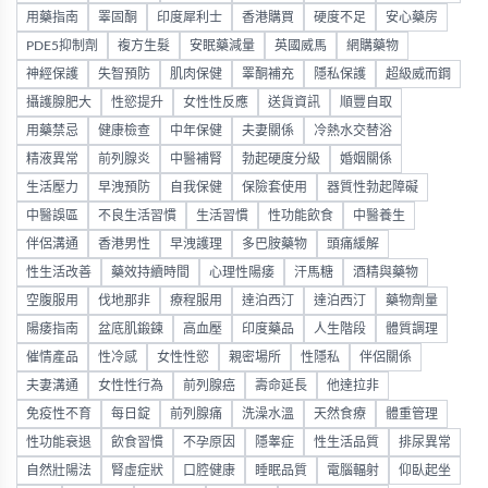
用藥指南
睪固酮
印度犀利士
香港購買
硬度不足
安心藥房
PDE5抑制劑
複方生髮
安眠藥減量
英國威馬
網購藥物
神經保護
失智預防
肌肉保健
睪酮補充
隱私保護
超級威而鋼
攝護腺肥大
性慾提升
女性性反應
送貨資訊
順豐自取
用藥禁忌
健康檢查
中年保健
夫妻關係
冷熱水交替浴
精液異常
前列腺炎
中醫補腎
勃起硬度分級
婚姻關係
生活壓力
早洩預防
自我保健
保險套使用
器質性勃起障礙
中醫誤區
不良生活習慣
生活習慣
性功能飲食
中醫養生
伴侶溝通
香港男性
早洩護理
多巴胺藥物
頭痛緩解
性生活改善
藥效持續時間
心理性陽痿
汗馬糖
酒精與藥物
空腹服用
伐地那非
療程服用
達泊西汀
達泊西汀
藥物劑量
陽痿指南
盆底肌鍛鍊
高血壓
印度藥品
人生階段
體質調理
催情產品
性冷感
女性性慾
親密場所
性隱私
伴侶關係
夫妻溝通
女性性行為
前列腺癌
壽命延長
他達拉非
免疫性不育
每日錠
前列腺痛
洗澡水溫
天然食療
體重管理
性功能衰退
飲食習慣
不孕原因
隱睾症
性生活品質
排尿異常
自然壯陽法
腎虛症狀
口腔健康
睡眠品質
電腦輻射
仰臥起坐