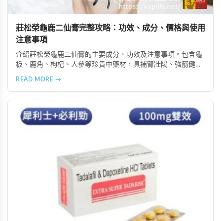
莊松榮龜鹿二仙膏完整攻略：功效、成分、價格與使用
注意事項
介紹莊松榮龜鹿二仙膏的主要成分、功效及注意事項。包含龜
板、鹿角、枸杞、人參等珍貴中藥材，具補腎壯陽、強筋健
骨、提振體力等潛在作用。提醒腎病患者需謹慎使用，市場售
READ MORE →
價約 NT$12,500-12,800。