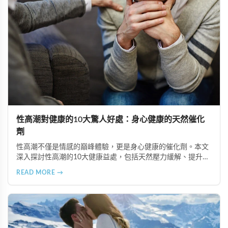
性高潮對健康的10大驚人好處：身心健康的天然催化
劑
性高潮不僅是情感的巔峰體驗，更是身心健康的催化劑。本文
深入探討性高潮的10大健康益處，包括天然壓力緩解、提升睡
眠品質、增強免疫力、改善抑鬱情緒、提升嗅覺敏感度、強健
READ MORE →
肌肉、天然止痛、促進血液循環、有助體重管理以及建立親密
情感連結。