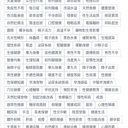
夫妻溝通
女性性行為
前列腺癌
壽命延長
他達拉非
免疫性不育
每日錠
前列腺痛
洗澡水溫
天然食療
體重管理
性功能衰退
飲食習慣
不孕原因
隱睾症
性生活品質
排尿異常
自然壯陽法
腎虛症狀
口腔健康
睡眠品質
電腦輻射
仰臥起坐
遺精
備孕指南
精子活力
高溫不孕
藥物對生育影響
先天性畸形
絲蟲病
精子過多
黑色水果
補腎食物
生殖感染
慢性疾病
腎虛
泌尿系統
腎臟健康
運動保健
少精子症
生殖健康
睾丸保養
染色體異常
男性不育
遺傳疾病
男性不孕
營養均衡
生理知識
前列腺健康
流產男人
習慣性流產
無精子症
輸精管阻塞
睾丸保養
睾丸炎
精子保養
精子品質
男性健康
外遇性陽痿
硬度不足
硬度等級
性高潮
性健康
性保健知識
早洩食物
泌尿系統疾病
早洩誤區
中醫早洩療方
穴位按摩
心理輔導
伴侶支持
預防早洩
性健康教育
陽痿自測
天然壯陽食物
勃起功能改善
食療偏方
慢性疾病
戒酒
器質性陽痿
糖尿病風險
假陽痿
陽痿成因
晨勃
心理性陽痿
糖尿病
手淫
長者保健
性交中斷
陰莖受傷
健康生活
體外射精
肝病
戒煙
預防陽痿
男性飲食
性功能改善
避孕套
生育能力
香港中醫
自然療法
便秘治療
腸道健康
心理因素