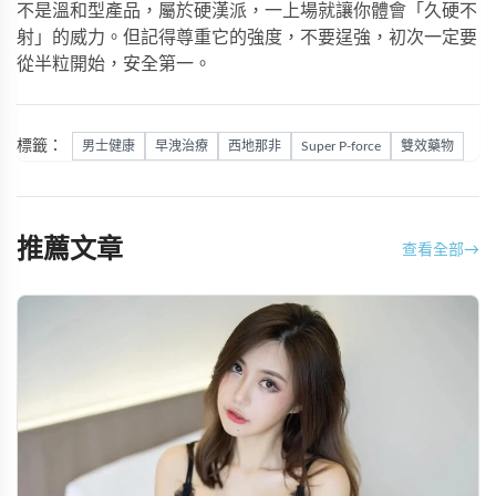
不是溫和型產品，屬於硬漢派，一上場就讓你體會「久硬不
射」的威力。但記得尊重它的強度，不要逞強，初次一定要
從半粒開始，安全第一。
標籤：
男士健康
早洩治療
西地那非
Super P-force
雙效藥物
推薦文章
查看全部
→