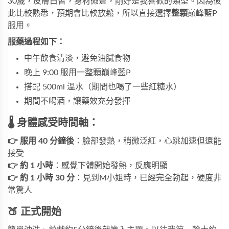
30歲，皮膚白皙，身材微豐，剛好是我喜歡的類型。因為彼
此比較熟悉，預期會比較放鬆，所以直接選擇
整顆
巔峰藍P
服用。
服藥過程如下：
中午飲食清淡，避免油膩食物
晚上 9:00 服用一整顆巔峰藍P
搭配 500ml 溫水（期間也喝了一些紅糖水）
期間不喝酒，讓藥效充分發揮
🌡️ 身體感受時間軸：
👉 服用 40 分鐘後
：臉部發熱，稍微泛紅，心跳加速但還能
接受
👉 約 1 小時
：感覺下體開始發熱，反應明顯
👉 約 1 小時 30 分
：見到M小姐時，已經完全勃起，硬度非
常驚人
🍑 正式開始