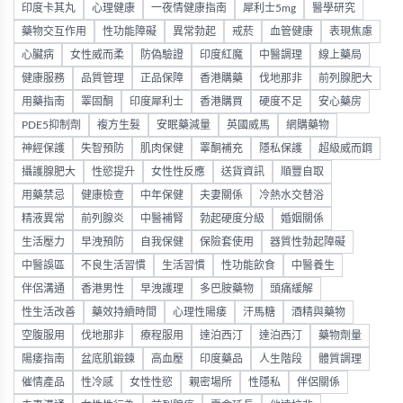
印度卡其丸
心理健康
一夜情健康指南
犀利士5mg
醫學研究
藥物交互作用
性功能障礙
異常勃起
戒菸
血管健康
表現焦慮
心臟病
女性威而柔
防偽驗證
印度紅魔
中醫調理
線上藥局
健康服務
品質管理
正品保障
香港購藥
伐地那非
前列腺肥大
用藥指南
睪固酮
印度犀利士
香港購買
硬度不足
安心藥房
PDE5抑制劑
複方生髮
安眠藥減量
英國威馬
網購藥物
神經保護
失智預防
肌肉保健
睪酮補充
隱私保護
超級威而鋼
攝護腺肥大
性慾提升
女性性反應
送貨資訊
順豐自取
用藥禁忌
健康檢查
中年保健
夫妻關係
冷熱水交替浴
精液異常
前列腺炎
中醫補腎
勃起硬度分級
婚姻關係
生活壓力
早洩預防
自我保健
保險套使用
器質性勃起障礙
中醫誤區
不良生活習慣
生活習慣
性功能飲食
中醫養生
伴侶溝通
香港男性
早洩護理
多巴胺藥物
頭痛緩解
性生活改善
藥效持續時間
心理性陽痿
汗馬糖
酒精與藥物
空腹服用
伐地那非
療程服用
達泊西汀
達泊西汀
藥物劑量
陽痿指南
盆底肌鍛鍊
高血壓
印度藥品
人生階段
體質調理
催情產品
性冷感
女性性慾
親密場所
性隱私
伴侶關係