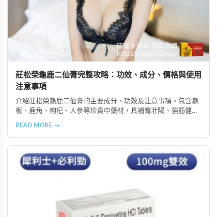
莊松榮龜鹿二仙膏完整攻略：功效、成分、價格與使用
注意事項
介紹莊松榮龜鹿二仙膏的主要成分、功效及注意事項。包含龜
板、鹿角、枸杞、人參等珍貴中藥材，具補腎壯陽、強筋健
骨、提振體力等潛在作用。提醒腎病患者需謹慎使用，市場售
READ MORE →
價約 NT$12,500-12,800。