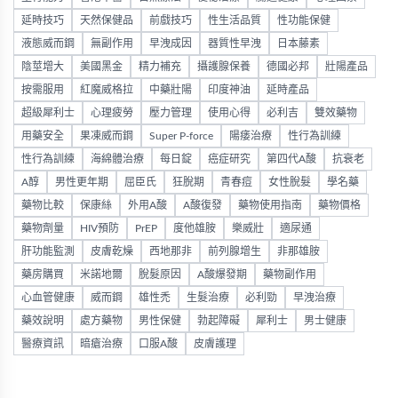
延時技巧
天然保健品
前戲技巧
性生活品質
性功能保健
液態威而鋼
無副作用
早洩成因
器質性早洩
日本藤素
陰莖增大
美國黑金
精力補充
攝護腺保養
德國必邦
壯陽產品
按需服用
紅魔威格拉
中藥壯陽
印度神油
延時產品
超級犀利士
心理疲勞
壓力管理
使用心得
必利吉
雙效藥物
用藥安全
果凍威而鋼
Super P-force
陽痿治療
性行為訓練
性行為訓練
海綿體治療
每日錠
癌症研究
第四代A酸
抗衰老
A醇
男性更年期
屈臣氏
狂脫期
青春痘
女性脫髮
學名藥
藥物比較
保康絲
外用A酸
A酸復發
藥物使用指南
藥物價格
藥物劑量
HIV預防
PrEP
度他雄胺
樂威壯
適尿通
肝功能監測
皮膚乾燥
西地那非
前列腺增生
非那雄胺
藥房購買
米諾地爾
脫髮原因
A酸爆發期
藥物副作用
心血管健康
威而鋼
雄性禿
生髮治療
必利勁
早洩治療
藥效說明
處方藥物
男性保健
勃起障礙
犀利士
男士健康
醫療資訊
暗瘡治療
口服A酸
皮膚護理