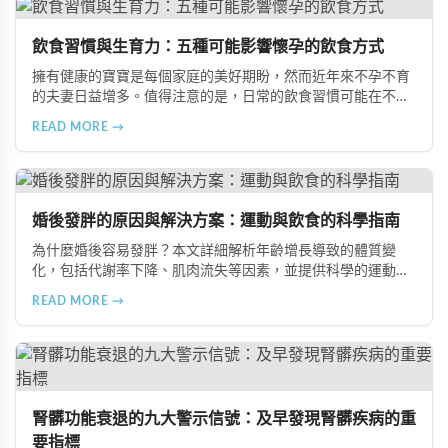
飲食習慣與生育力：五種可能影響懷孕的飲食方式
擁有健康的寶寶是每個家庭的美好期盼，然而近年來不孕不育
的夫妻日益增多。值得注意的是，日常的飲食習慣可能在不知
不覺中影響著生育能力。本文將介紹五種可能導致不孕的不良
READ MORE →
飲食習慣，包括忽略早餐、過量食用冰冷食物、加工熟食的潛
在風險、長期素食的營養失衡，以及高油脂高蛋白飲食的負
擔，幫助準備懷孕的夫妻提升受孕機率。
婚後發胖的原因與解決方案：運動與飲食的科學指南
為什麼婚後容易發胖？本文詳細解析年齡增長導致的體質變
化，包括代謝率下降、肌肉流失等因素，並提供科學的運動與
飲食建議，幫助您有效預防肥胖、維持健康體態。
READ MORE →
腎髒功能衰退的九大警示信號：及早發現腎髒疾病的重
要指標