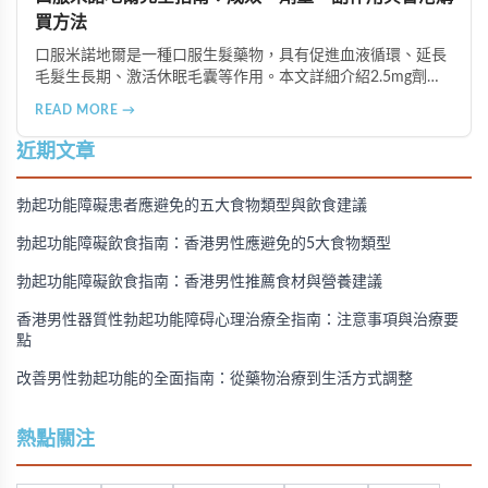
買方法
口服米諾地爾是一種口服生髮藥物，具有促進血液循環、延長
毛髮生長期、激活休眠毛囊等作用。本文詳細介紹2.5mg劑量
的使用成效、劑量建議、可能的副作用（如多毛症狀、心跳加
READ MORE →
速等），以及在香港透過醫師處方、註冊藥房、萬寧等管道的
購買方法，並提供真實用戶經驗分享。
近期文章
勃起功能障礙患者應避免的五大食物類型與飲食建議
勃起功能障礙飲食指南：香港男性應避免的5大食物類型
勃起功能障礙飲食指南：香港男性推薦食材與營養建議
香港男性器質性勃起功能障碍心理治療全指南：注意事項與治療要
點
改善男性勃起功能的全面指南：從藥物治療到生活方式調整
熱點關注