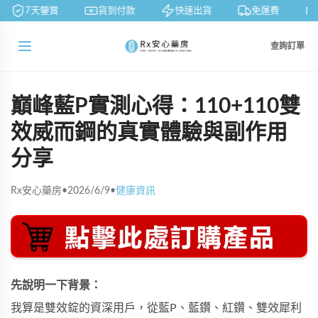
7天鑒賞
貨到付款
快速出貨
免運費
查詢訂單
巔峰藍P實測心得：110+110雙
效威而鋼的真實體驗與副作用
分享
Rx安心藥房
•
2026/6/9
•
健康資訊
先說明一下背景：
我算是雙效錠的資深用戶，從藍P、藍鑽、紅鑽、
雙效犀利