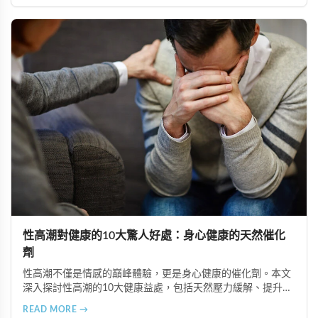
性高潮對健康的10大驚人好處：身心健康的天然催化
劑
性高潮不僅是情感的巔峰體驗，更是身心健康的催化劑。本文
深入探討性高潮的10大健康益處，包括天然壓力緩解、提升睡
眠品質、增強免疫力、改善抑鬱情緒、提升嗅覺敏感度、強健
READ MORE →
肌肉、天然止痛、促進血液循環、有助體重管理以及建立親密