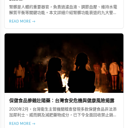
腎髒是人體的重要器官，負責過濾血液、調節血壓、維持水電
解質平衡等關鍵功能。本文詳細介紹腎髒功能衰退的九大警示
信號，包括身體浮腫、血壓升高、排尿量異常、尿液檢驗指標
READ MORE →
異常、怕冷手腳冰涼、頭暈目眩伴隨睡眠障礙、腰部痠痛、排
便困難以及頭暈伴隨耳鳴等症狀，幫助您及早發現腎髒疾病的
跡象，儘快就醫檢查。
保健食品摻雜壯陽藥：台灣食安危機與健康風險揭露
2020年2月，台灣衛生主管機關稽查發現多款保健食品非法添
加犀利士、威而鋼及減肥藥物成分，已下令全面回收禁止銷
售。本文深入分析非法添加壯陽藥物的健康危害，包含真實死
READ MORE →
亡案例，並呼籲民眾透過合法管道購藥，切勿聽信偏方。