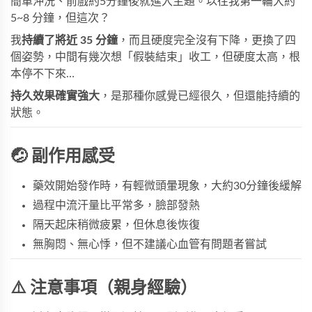
簡單沖洗、前戲約5分鐘後就進入主題。以往我第一輪大約
5~8 分鐘，但這次？
我
持續了將近 35 分鐘
，而且硬度完全沒有下降，更換了四
個姿勢，中間有幾次想「假裝結束」收工，但硬度太高，根
本停不下來…
持久效果確實強大
，是那種你感覺已經很久，但還能持續的
狀態。
🤕 副作用感受
藥效開始發作時，有輕微頭暈現象，大約30分鐘後緩解
過程中流汗量比平常多，臉部發熱
隔天起床稍微疲累，但休息後恢復
無胸悶、無心悸，但不建議心血管有問題者嘗試
⚠️ 注意事項（親身經驗）