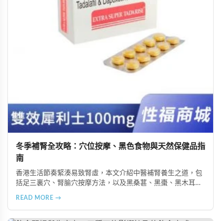
冬季補腎全攻略：穴位按摩、黑色食物與天然保健品指
南
香港生活節奏緊湊易致腎虛，本文介紹中醫補腎養生之道，包
括足三裏穴、腎腧穴按摩方法，以及黑桑葚、黑棗、黑木耳等
黑色食物的食療功效，並推薦 Candy B+ Complex 等天然保健
READ MORE →
品，助您冬季有效補腎強身。