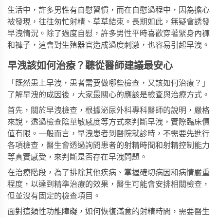
生活中，許多男性有自慰習慣，而在自慰過程中，因為擔心
被發現，往往匆忙射精、草草結束。長期如此，無疑會誘發
早洩情況。除了過度自慰，許多男性平時喜歡穿著緊身內褲
和褲子，這會對生殖器官造成過度刺激，也容易引起早洩。
早洩該如何治療？聽從醫師建議最安心
「既然患上早洩，患者需要做哪些檢查，又該如何治療？」
了解早洩的成因後，大家最關心的應該是檢查與治療方式。
首先，關於早洩檢查，根據泌尿外科專科醫師的說明，嚴格
來說，透過檢查陰莖敏感度等方式來判斷早洩，實際臨床價
值有限。一般而言，早洩患者到醫院就診時，不需要先進行
各項檢查，醫生會透過詢問患者的射精時間和射精控制能力
等真實感受，來判斷是否存在早洩問題。
在治療階段，為了排除其他疾病、掌握確切病因和病情嚴重
程度，以達到精準治療的效果，醫生可能會安排相關檢查，
但並沒有固定的檢查項目。
面對這類性功能障礙，如何恢復滿意的射精時間，需要醫生