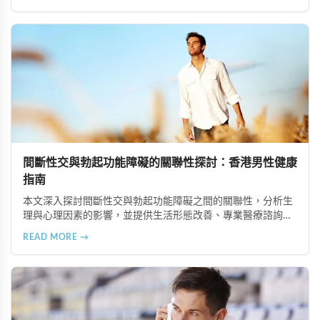
與手術選項，以及中醫調理等輔助療法，幫助您重拾健康性生
活。
間斷性交與勃起功能障礙的關聯性探討：香港男性健康
指南
本文深入探討間斷性交與勃起功能障礙之間的關聯性，分析生
理與心理因素的影響，並提供生活形態改善、專業醫療諮詢、
心理治療及伴侶溝通等實用解決方案，幫助香港男性重建健康
READ MORE →
的性生活。