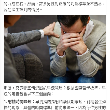
的九成左右。然而，許多男性對正確的判斷標準並不熟悉，
容易產生誤判的情況。
那麼，究竟哪些情況屬於早洩範疇？根據國際醫學標準，早
洩的定義包含以下三個面向：
1. 射精時間過短：
早洩指的是射精潛伏期縮短、射精發生過
快的現象。具體的時間標準目前尚未統一，因為每位男性的