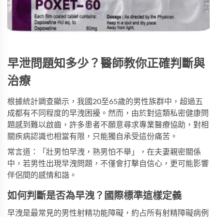
早泄問題知多少？醫師教你正確判斷與
治療
根據統計調查顯示，我國20至65歲的男性族群中，超過五
成都有不同程度的早洩困擾。然而，由於對這類私密健康問
題感到難以啟齒，許多患者不願意尋求專業醫療協助，對相
關疾病認識也相當有限，只能獨自承受這份痛苦。
常言道：「壯男怕早洩，熟男怕不舉」，在夫妻親密關係
中，若男性出現早洩問題，不僅會打擊自信心，更可能影響
伴侶間的感情和諧。
如何判斷是否為早洩？國際標準這樣定義
早洩是最常見的男性射精功能障礙，約占所有射精障礙病例