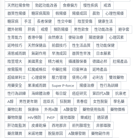
天然壯陽食物
勃起功能改善
食療偏方
慢性疾病
戒酒
器質性陽痿
糖尿病風險
假陽痿
陽痿成因
晨勃
心理性陽痿
糖尿病
手淫
長者保健
性交中斷
陰莖受傷
健康生活
體外射精
肝病
戒煙
預防陽痿
男性飲食
性功能改善
避孕套
生育能力
香港中醫
自然療法
便秘治療
腸道健康
心理因素
延時技巧
天然保健品
前戲技巧
性生活品質
性功能保健
液態威而鋼
無副作用
早洩成因
器質性早洩
日本藤素
陰莖增大
美國黑金
精力補充
攝護腺保養
德國必邦
壯陽產品
按需服用
紅魔威格拉
中藥壯陽
印度神油
延時產品
超級犀利士
心理疲勞
壓力管理
使用心得
必利吉
雙效藥物
用藥安全
果凍威而鋼
Super P-force
陽痿治療
性行為訓練
性行為訓練
海綿體治療
每日錠
癌症研究
第四代A酸
抗衰老
A醇
男性更年期
屈臣氏
狂脫期
青春痘
女性脫髮
學名藥
藥物比較
保康絲
外用A酸
A酸復發
藥物使用指南
藥物價格
藥物劑量
HIV預防
PrEP
度他雄胺
樂威壯
適尿通
肝功能監測
皮膚乾燥
西地那非
前列腺增生
非那雄胺
藥房購買
米諾地爾
脫髮原因
A酸爆發期
藥物副作用