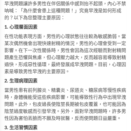
早洩問題讓許多男性在伴侶關係中感到抬不起頭，內心不禁
呐喊：「為什麼會患上這種問題！」究竟早洩是如何形成
的？以下為您整理主要原因：
1. 心理層面因素
在性功能表現方面，男性的心理狀態往往較為敏感脆弱。當
某次偶然機會出現快速射精的情況，男性的心理會受到一定
影響。在下一次性關係時，男性會因為這次經驗而對射精問
題產生恐懼與焦慮，但心理壓力越大，反而越容易導致射精
過快，形成惡性循環，最終發展成早洩問題。目前，心理因
素是導致男性早洩的主要原因。
2. 生理病理因素
當男性患有前列腺炎、精囊炎、尿道炎、糖尿病等慢性疾病
時，身體機能受這些疾病影響，可能導致性行為中出現早洩
問題。此外，包皮過長使陰莖長期被包皮覆蓋，也可能因為
陰莖過度敏感而引發早洩。另外，面對早洩問題時，許多男
性因為害怕丟臉而不願及時就醫，反而使問題日益嚴重。
3. 生活習慣因素