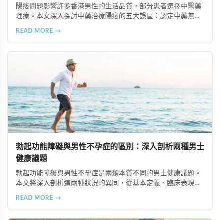
陽痿問題影響許多香港男性的生活品質，部分患者選擇中醫藥
理療。本文深入探討中藥治療陽痿的五大誤區：認定中藥無副
作用、輕視辨證論治、迷信偏方秘方、忽略生活習慣調整、誤
READ MORE →
以為無藥可救。協助男性朋友做出明智的治療選擇，強調在專
業醫師指導下進行治療的重要性。
勃起功能障礙與男性不孕症的區別：深入剖析兩種男士
健康議題
勃起功能障礙與男性不孕症是兩類本質不同的男士健康議題。
本文將深入剖析這兩種狀況的異同，從基本定義、臨床表現、
致病原因、影響層面及治療選擇等方面進行比較，協助讀者更
READ MORE →
準確地辨識與理解它們，以獲得適當的醫療評估與治療。