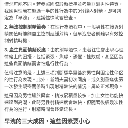
情況可能不同。若參照國際診斷標準並考量亞洲男性特質，
我國男性若在超過一半的性行為中於3分鐘內射精，即可判
定為「早洩」，建議儘快就醫檢查。
2. 無法控制射精節奏：
在性行為過程中，一般男性在接近射
精閾值時能夠自主控制延緩射精，但早洩患者則難以有效控
制射精時機。
3. 產生負面情緒反應：
由於射精過快，患者往往會出現心理
情緒上的困擾，包括緊張、焦慮、恐懼、挫敗感，甚至因為
這些負面情緒而害怕進行性行為。
值得注意的是，上述三項判斷標準需基於男性與固定性伴侶
的性行為表現。此外，新婚夫妻初次同房，或久別重逢後第
一次發生親密關係時出現射精較快的情況，屬於正常現象。
這是因為男性過於興奮、精液累積量較多，加上女性也能快
速達到高潮，此時男性射精速度會較快，但隨著後續幾次性
行為的進行，射精時間會逐漸延長。
早洩的三大成因，這些因素要小心