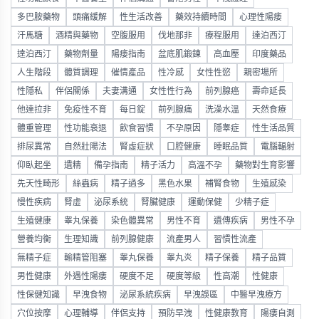
多巴胺藥物
頭痛緩解
性生活改善
藥效持續時間
心理性陽痿
汗馬糖
酒精與藥物
空腹服用
伐地那非
療程服用
達泊西汀
達泊西汀
藥物劑量
陽痿指南
盆底肌鍛鍊
高血壓
印度藥品
人生階段
體質調理
催情產品
性冷感
女性性慾
親密場所
性隱私
伴侶關係
夫妻溝通
女性性行為
前列腺癌
壽命延長
他達拉非
免疫性不育
每日錠
前列腺痛
洗澡水溫
天然食療
體重管理
性功能衰退
飲食習慣
不孕原因
隱睾症
性生活品質
排尿異常
自然壯陽法
腎虛症狀
口腔健康
睡眠品質
電腦輻射
仰臥起坐
遺精
備孕指南
精子活力
高溫不孕
藥物對生育影響
先天性畸形
絲蟲病
精子過多
黑色水果
補腎食物
生殖感染
慢性疾病
腎虛
泌尿系統
腎臟健康
運動保健
少精子症
生殖健康
睾丸保養
染色體異常
男性不育
遺傳疾病
男性不孕
營養均衡
生理知識
前列腺健康
流產男人
習慣性流產
無精子症
輸精管阻塞
睾丸保養
睾丸炎
精子保養
精子品質
男性健康
外遇性陽痿
硬度不足
硬度等級
性高潮
性健康
性保健知識
早洩食物
泌尿系統疾病
早洩誤區
中醫早洩療方
穴位按摩
心理輔導
伴侶支持
預防早洩
性健康教育
陽痿自測