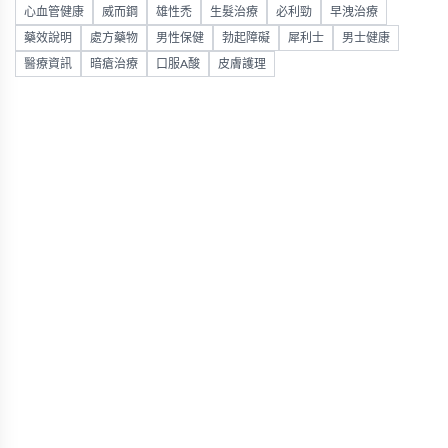
心血管健康
威而鋼
雄性禿
生髮治療
必利勁
早洩治療
藥效說明
處方藥物
男性保健
勃起障礙
犀利士
男士健康
醫療資訊
暗瘡治療
口服A酸
皮膚護理