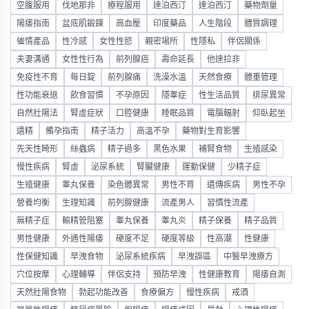
空腹服用
伐地那非
療程服用
達泊西汀
達泊西汀
藥物劑量
陽痿指南
盆底肌鍛鍊
高血壓
印度藥品
人生階段
體質調理
催情產品
性冷感
女性性慾
親密場所
性隱私
伴侶關係
夫妻溝通
女性性行為
前列腺癌
壽命延長
他達拉非
免疫性不育
每日錠
前列腺痛
洗澡水溫
天然食療
體重管理
性功能衰退
飲食習慣
不孕原因
隱睾症
性生活品質
排尿異常
自然壯陽法
腎虛症狀
口腔健康
睡眠品質
電腦輻射
仰臥起坐
遺精
備孕指南
精子活力
高溫不孕
藥物對生育影響
先天性畸形
絲蟲病
精子過多
黑色水果
補腎食物
生殖感染
慢性疾病
腎虛
泌尿系統
腎臟健康
運動保健
少精子症
生殖健康
睾丸保養
染色體異常
男性不育
遺傳疾病
男性不孕
營養均衡
生理知識
前列腺健康
流產男人
習慣性流產
無精子症
輸精管阻塞
睾丸保養
睾丸炎
精子保養
精子品質
男性健康
外遇性陽痿
硬度不足
硬度等級
性高潮
性健康
性保健知識
早洩食物
泌尿系統疾病
早洩誤區
中醫早洩療方
穴位按摩
心理輔導
伴侶支持
預防早洩
性健康教育
陽痿自測
天然壯陽食物
勃起功能改善
食療偏方
慢性疾病
戒酒