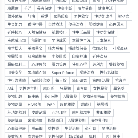
器質性陽痿
糖尿病風險
假陽痿
陽痿成因
晨勃
心理性陽痿
糖尿病
手淫
長者保健
性交中斷
陰莖受傷
健康生活
體外射精
肝病
戒煙
預防陽痿
男性飲食
性功能改善
避孕套
生育能力
香港中醫
自然療法
便秘治療
腸道健康
心理因素
延時技巧
天然保健品
前戲技巧
性生活品質
性功能保健
液態威而鋼
無副作用
早洩成因
器質性早洩
日本藤素
陰莖增大
美國黑金
精力補充
攝護腺保養
德國必邦
壯陽產品
按需服用
紅魔威格拉
中藥壯陽
印度神油
延時產品
超級犀利士
心理疲勞
壓力管理
使用心得
必利吉
雙效藥物
用藥安全
果凍威而鋼
Super P-force
陽痿治療
性行為訓練
性行為訓練
海綿體治療
每日錠
癌症研究
第四代A酸
抗衰老
A醇
男性更年期
屈臣氏
狂脫期
青春痘
女性脫髮
學名藥
藥物比較
保康絲
外用A酸
A酸復發
藥物使用指南
藥物價格
藥物劑量
HIV預防
PrEP
度他雄胺
樂威壯
適尿通
肝功能監測
皮膚乾燥
西地那非
前列腺增生
非那雄胺
藥房購買
米諾地爾
脫髮原因
A酸爆發期
藥物副作用
心血管健康
威而鋼
雄性禿
生髮治療
必利勁
早洩治療
藥效說明
處方藥物
男性保健
勃起障礙
犀利士
男士健康