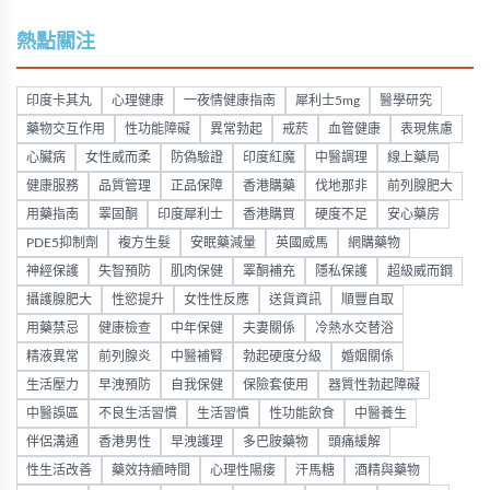
熱點關注
印度卡其丸
心理健康
一夜情健康指南
犀利士5mg
醫學研究
藥物交互作用
性功能障礙
異常勃起
戒菸
血管健康
表現焦慮
心臟病
女性威而柔
防偽驗證
印度紅魔
中醫調理
線上藥局
健康服務
品質管理
正品保障
香港購藥
伐地那非
前列腺肥大
用藥指南
睪固酮
印度犀利士
香港購買
硬度不足
安心藥房
PDE5抑制劑
複方生髮
安眠藥減量
英國威馬
網購藥物
神經保護
失智預防
肌肉保健
睪酮補充
隱私保護
超級威而鋼
攝護腺肥大
性慾提升
女性性反應
送貨資訊
順豐自取
用藥禁忌
健康檢查
中年保健
夫妻關係
冷熱水交替浴
精液異常
前列腺炎
中醫補腎
勃起硬度分級
婚姻關係
生活壓力
早洩預防
自我保健
保險套使用
器質性勃起障礙
中醫誤區
不良生活習慣
生活習慣
性功能飲食
中醫養生
伴侶溝通
香港男性
早洩護理
多巴胺藥物
頭痛緩解
性生活改善
藥效持續時間
心理性陽痿
汗馬糖
酒精與藥物