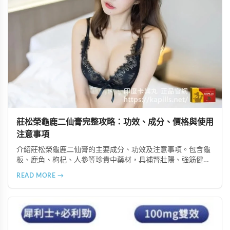
莊松榮龜鹿二仙膏完整攻略：功效、成分、價格與使用
注意事項
介紹莊松榮龜鹿二仙膏的主要成分、功效及注意事項。包含龜
板、鹿角、枸杞、人參等珍貴中藥材，具補腎壯陽、強筋健
骨、提振體力等潛在作用。提醒腎病患者需謹慎使用，市場售
READ MORE →
價約 NT$12,500-12,800。