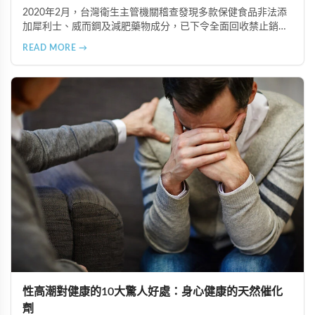
2020年2月，台灣衛生主管機關稽查發現多款保健食品非法添
加犀利士、威而鋼及減肥藥物成分，已下令全面回收禁止銷
售。本文深入分析非法添加壯陽藥物的健康危害，包含真實死
READ MORE →
亡案例，並呼籲民眾透過合法管道購藥，切勿聽信偏方。
性高潮對健康的10大驚人好處：身心健康的天然催化
劑