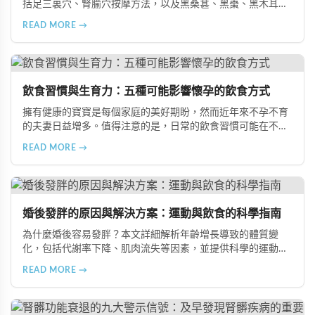
括足三裏穴、腎腧穴按摩方法，以及黑桑葚、黑棗、黑木耳等
黑色食物的食療功效，並推薦 Candy B+ Complex 等天然保健
READ MORE →
品，助您冬季有效補腎強身。
飲食習慣與生育力：五種可能影響懷孕的飲食方式
擁有健康的寶寶是每個家庭的美好期盼，然而近年來不孕不育
的夫妻日益增多。值得注意的是，日常的飲食習慣可能在不知
不覺中影響著生育能力。本文將介紹五種可能導致不孕的不良
READ MORE →
飲食習慣，包括忽略早餐、過量食用冰冷食物、加工熟食的潛
在風險、長期素食的營養失衡，以及高油脂高蛋白飲食的負
擔，幫助準備懷孕的夫妻提升受孕機率。
婚後發胖的原因與解決方案：運動與飲食的科學指南
為什麼婚後容易發胖？本文詳細解析年齡增長導致的體質變
化，包括代謝率下降、肌肉流失等因素，並提供科學的運動與
飲食建議，幫助您有效預防肥胖、維持健康體態。
READ MORE →