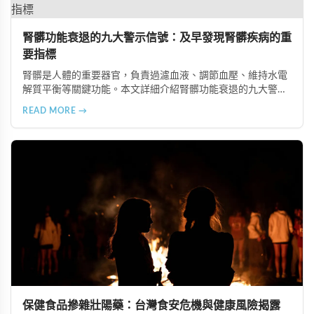
腎髒功能衰退的九大警示信號：及早發現腎髒疾病的重
要指標
腎髒是人體的重要器官，負責過濾血液、調節血壓、維持水電
解質平衡等關鍵功能。本文詳細介紹腎髒功能衰退的九大警示
信號，包括身體浮腫、血壓升高、排尿量異常、尿液檢驗指標
READ MORE →
異常、怕冷手腳冰涼、頭暈目眩伴隨睡眠障礙、腰部痠痛、排
便困難以及頭暈伴隨耳鳴等症狀，幫助您及早發現腎髒疾病的
跡象，儘快就醫檢查。
保健食品摻雜壯陽藥：台灣食安危機與健康風險揭露