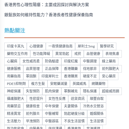
香港男性心理性陽痿：主要成因探討與解決方案
銀髮族如何維持性能力？香港長者性健康保養指南
熱點關注
印度卡其丸
心理健康
一夜情健康指南
犀利士5mg
醫學研究
藥物交互作用
性功能障礙
異常勃起
戒菸
血管健康
表現焦慮
心臟病
女性威而柔
防偽驗證
印度紅魔
中醫調理
線上藥局
健康服務
品質管理
正品保障
香港購藥
伐地那非
前列腺肥大
用藥指南
睪固酮
印度犀利士
香港購買
硬度不足
安心藥房
PDE5抑制劑
複方生髮
安眠藥減量
英國威馬
網購藥物
神經保護
失智預防
肌肉保健
睪酮補充
隱私保護
超級威而鋼
攝護腺肥大
性慾提升
女性性反應
送貨資訊
順豐自取
用藥禁忌
健康檢查
中年保健
夫妻關係
冷熱水交替浴
精液異常
前列腺炎
中醫補腎
勃起硬度分級
婚姻關係
生活壓力
早洩預防
中醫誤區
不良生活習慣
生活習慣
性功能飲食
中醫養生
伴侶溝通
香港男性
早洩護理