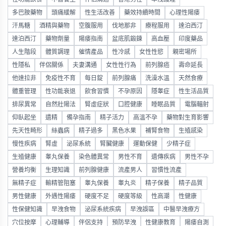
多巴胺藥物
頭痛緩解
性生活改善
藥效持續時間
心理性陽痿
汗馬糖
酒精與藥物
空腹服用
伐地那非
療程服用
達泊西汀
達泊西汀
藥物劑量
陽痿指南
盆底肌鍛鍊
高血壓
印度藥品
人生階段
體質調理
催情產品
性冷感
女性性慾
親密場所
性隱私
伴侶關係
夫妻溝通
女性性行為
前列腺癌
壽命延長
他達拉非
免疫性不育
每日錠
前列腺痛
洗澡水溫
天然食療
體重管理
性功能衰退
飲食習慣
不孕原因
隱睾症
性生活品質
排尿異常
自然壯陽法
腎虛症狀
口腔健康
睡眠品質
電腦輻射
仰臥起坐
遺精
備孕指南
精子活力
高溫不孕
藥物對生育影響
先天性畸形
絲蟲病
精子過多
黑色水果
補腎食物
生殖感染
慢性疾病
腎虛
泌尿系統
腎臟健康
運動保健
少精子症
生殖健康
睾丸保養
染色體異常
男性不育
遺傳疾病
男性不孕
營養均衡
生理知識
前列腺健康
流產男人
習慣性流產
無精子症
輸精管阻塞
睾丸保養
睾丸炎
精子保養
精子品質
男性健康
外遇性陽痿
硬度不足
硬度等級
性高潮
性健康
性保健知識
早洩食物
泌尿系統疾病
早洩誤區
中醫早洩療方
穴位按摩
心理輔導
伴侶支持
預防早洩
性健康教育
陽痿自測