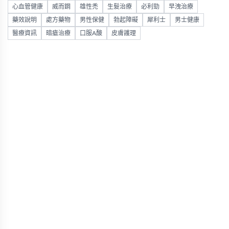
心血管健康
威而鋼
雄性禿
生髮治療
必利勁
早洩治療
藥效說明
處方藥物
男性保健
勃起障礙
犀利士
男士健康
醫療資訊
暗瘡治療
口服A酸
皮膚護理