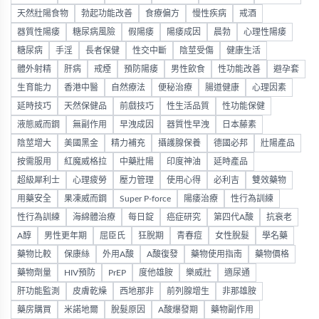
天然壯陽食物
勃起功能改善
食療偏方
慢性疾病
戒酒
器質性陽痿
糖尿病風險
假陽痿
陽痿成因
晨勃
心理性陽痿
糖尿病
手淫
長者保健
性交中斷
陰莖受傷
健康生活
體外射精
肝病
戒煙
預防陽痿
男性飲食
性功能改善
避孕套
生育能力
香港中醫
自然療法
便秘治療
腸道健康
心理因素
延時技巧
天然保健品
前戲技巧
性生活品質
性功能保健
液態威而鋼
無副作用
早洩成因
器質性早洩
日本藤素
陰莖增大
美國黑金
精力補充
攝護腺保養
德國必邦
壯陽產品
按需服用
紅魔威格拉
中藥壯陽
印度神油
延時產品
超級犀利士
心理疲勞
壓力管理
使用心得
必利吉
雙效藥物
用藥安全
果凍威而鋼
Super P-force
陽痿治療
性行為訓練
性行為訓練
海綿體治療
每日錠
癌症研究
第四代A酸
抗衰老
A醇
男性更年期
屈臣氏
狂脫期
青春痘
女性脫髮
學名藥
藥物比較
保康絲
外用A酸
A酸復發
藥物使用指南
藥物價格
藥物劑量
HIV預防
PrEP
度他雄胺
樂威壯
適尿通
肝功能監測
皮膚乾燥
西地那非
前列腺增生
非那雄胺
藥房購買
米諾地爾
脫髮原因
A酸爆發期
藥物副作用