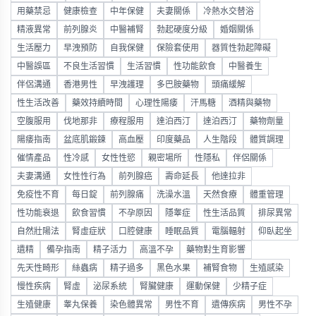
用藥禁忌
健康檢查
中年保健
夫妻關係
冷熱水交替浴
精液異常
前列腺炎
中醫補腎
勃起硬度分級
婚姻關係
生活壓力
早洩預防
自我保健
保險套使用
器質性勃起障礙
中醫誤區
不良生活習慣
生活習慣
性功能飲食
中醫養生
伴侶溝通
香港男性
早洩護理
多巴胺藥物
頭痛緩解
性生活改善
藥效持續時間
心理性陽痿
汗馬糖
酒精與藥物
空腹服用
伐地那非
療程服用
達泊西汀
達泊西汀
藥物劑量
陽痿指南
盆底肌鍛鍊
高血壓
印度藥品
人生階段
體質調理
催情產品
性冷感
女性性慾
親密場所
性隱私
伴侶關係
夫妻溝通
女性性行為
前列腺癌
壽命延長
他達拉非
免疫性不育
每日錠
前列腺痛
洗澡水溫
天然食療
體重管理
性功能衰退
飲食習慣
不孕原因
隱睾症
性生活品質
排尿異常
自然壯陽法
腎虛症狀
口腔健康
睡眠品質
電腦輻射
仰臥起坐
遺精
備孕指南
精子活力
高溫不孕
藥物對生育影響
先天性畸形
絲蟲病
精子過多
黑色水果
補腎食物
生殖感染
慢性疾病
腎虛
泌尿系統
腎臟健康
運動保健
少精子症
生殖健康
睾丸保養
染色體異常
男性不育
遺傳疾病
男性不孕