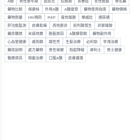
A醇
男性更年期
屈臣氏
狂脫期
青春痘
女性脫髮
學名藥
藥物比較
保康絲
外用A酸
A酸復發
藥物使用指南
藥物價格
藥物劑量
HIV預防
PrEP
度他雄胺
樂威壯
適尿通
肝功能監測
皮膚乾燥
西地那非
前列腺增生
非那雄胺
藥房購買
米諾地爾
脫髮原因
A酸爆發期
藥物副作用
心血管健康
威而鋼
雄性禿
生髮治療
必利勁
早洩治療
藥效說明
處方藥物
男性保健
勃起障礙
犀利士
男士健康
醫療資訊
暗瘡治療
口服A酸
皮膚護理