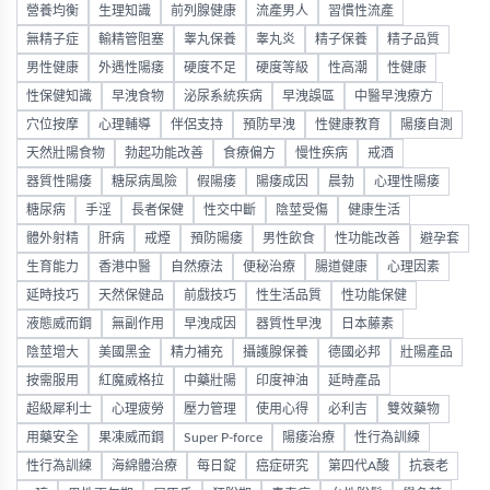
營養均衡
生理知識
前列腺健康
流產男人
習慣性流產
無精子症
輸精管阻塞
睾丸保養
睾丸炎
精子保養
精子品質
男性健康
外遇性陽痿
硬度不足
硬度等級
性高潮
性健康
性保健知識
早洩食物
泌尿系統疾病
早洩誤區
中醫早洩療方
穴位按摩
心理輔導
伴侶支持
預防早洩
性健康教育
陽痿自測
天然壯陽食物
勃起功能改善
食療偏方
慢性疾病
戒酒
器質性陽痿
糖尿病風險
假陽痿
陽痿成因
晨勃
心理性陽痿
糖尿病
手淫
長者保健
性交中斷
陰莖受傷
健康生活
體外射精
肝病
戒煙
預防陽痿
男性飲食
性功能改善
避孕套
生育能力
香港中醫
自然療法
便秘治療
腸道健康
心理因素
延時技巧
天然保健品
前戲技巧
性生活品質
性功能保健
液態威而鋼
無副作用
早洩成因
器質性早洩
日本藤素
陰莖增大
美國黑金
精力補充
攝護腺保養
德國必邦
壯陽產品
按需服用
紅魔威格拉
中藥壯陽
印度神油
延時產品
超級犀利士
心理疲勞
壓力管理
使用心得
必利吉
雙效藥物
用藥安全
果凍威而鋼
Super P-force
陽痿治療
性行為訓練
性行為訓練
海綿體治療
每日錠
癌症研究
第四代A酸
抗衰老