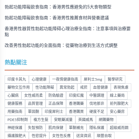
勃起功能障礙飲食指南：香港男性應避免的5大食物類型
勃起功能障礙飲食指南：香港男性推薦食材與營養建議
香港男性器質性勃起功能障碍心理治療全指南：注意事項與治療要
點
改善男性勃起功能的全面指南：從藥物治療到生活方式調整
熱點關注
印度卡其丸
心理健康
一夜情健康指南
犀利士5mg
醫學研究
藥物交互作用
性功能障礙
異常勃起
戒菸
血管健康
表現焦慮
心臟病
女性威而柔
防偽驗證
印度紅魔
中醫調理
線上藥局
健康服務
品質管理
正品保障
香港購藥
伐地那非
前列腺肥大
用藥指南
睪固酮
印度犀利士
香港購買
硬度不足
安心藥房
PDE5抑制劑
複方生髮
安眠藥減量
英國威馬
網購藥物
神經保護
失智預防
肌肉保健
睪酮補充
隱私保護
超級威而鋼
攝護腺肥大
性慾提升
女性性反應
送貨資訊
順豐自取