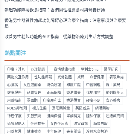
勃起功能障礙飲食指南：香港男性推薦食材與營養建議
香港男性器質性勃起功能障碍心理治療全指南：注意事項與治療要
點
改善男性勃起功能的全面指南：從藥物治療到生活方式調整
熱點關注
印度卡其丸
心理健康
一夜情健康指南
犀利士5mg
醫學研究
藥物交互作用
性功能障礙
異常勃起
戒菸
血管健康
表現焦慮
心臟病
女性威而柔
防偽驗證
印度紅魔
中醫調理
線上藥局
健康服務
品質管理
正品保障
香港購藥
伐地那非
前列腺肥大
用藥指南
睪固酮
印度犀利士
香港購買
硬度不足
安心藥房
PDE5抑制劑
複方生髮
安眠藥減量
英國威馬
網購藥物
神經保護
失智預防
肌肉保健
睪酮補充
隱私保護
超級威而鋼
攝護腺肥大
性慾提升
女性性反應
送貨資訊
順豐自取
用藥禁忌
健康檢查
中年保健
夫妻關係
冷熱水交替浴