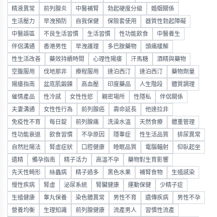
精液異常
前列腺炎
中醫補腎
勃起硬度分級
婚姻關係
生活壓力
早洩預防
自我保健
保險套使用
器質性勃起障礙
中醫誤區
不良生活習慣
生活習慣
性功能飲食
中醫養生
伴侶溝通
香港男性
早洩護理
多巴胺藥物
頭痛緩解
性生活改善
藥效持續時間
心理性陽痿
汗馬糖
酒精與藥物
空腹服用
伐地那非
療程服用
達泊西汀
達泊西汀
藥物劑量
陽痿指南
盆底肌鍛鍊
高血壓
印度藥品
人生階段
體質調理
催情產品
性冷感
女性性慾
親密場所
性隱私
伴侶關係
夫妻溝通
女性性行為
前列腺癌
壽命延長
他達拉非
免疫性不育
每日錠
前列腺痛
洗澡水溫
天然食療
體重管理
性功能衰退
飲食習慣
不孕原因
隱睾症
性生活品質
排尿異常
自然壯陽法
腎虛症狀
口腔健康
睡眠品質
電腦輻射
仰臥起坐
遺精
備孕指南
精子活力
高溫不孕
藥物對生育影響
先天性畸形
絲蟲病
精子過多
黑色水果
補腎食物
生殖感染
慢性疾病
腎虛
泌尿系統
腎臟健康
運動保健
少精子症
生殖健康
睾丸保養
染色體異常
男性不育
遺傳疾病
男性不孕
營養均衡
生理知識
前列腺健康
流產男人
習慣性流產