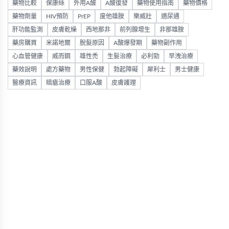
藥物比較
保康絲
外用A酸
A酸復發
藥物使用指南
藥物價格
藥物劑量
HIV預防
PrEP
度他雄胺
樂威壯
適尿通
肝功能監測
皮膚乾燥
西地那非
前列腺增生
非那雄胺
藥房購買
米諾地爾
脫髮原因
A酸爆發期
藥物副作用
心血管健康
威而鋼
雄性禿
生髮治療
必利勁
早洩治療
藥效說明
處方藥物
男性保健
勃起障礙
犀利士
男士健康
醫療資訊
暗瘡治療
口服A酸
皮膚護理