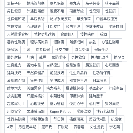
無精子症
輸精管阻塞
睾丸保養
睾丸炎
精子保養
精子品質
男性健康
外遇性陽痿
硬度不足
硬度等級
性高潮
性健康
性保健知識
早洩食物
泌尿系統疾病
早洩誤區
中醫早洩療方
穴位按摩
心理輔導
伴侶支持
預防早洩
性健康教育
陽痿自測
天然壯陽食物
勃起功能改善
食療偏方
慢性疾病
戒酒
器質性陽痿
糖尿病風險
假陽痿
陽痿成因
晨勃
心理性陽痿
糖尿病
手淫
長者保健
性交中斷
陰莖受傷
健康生活
體外射精
肝病
戒煙
預防陽痿
男性飲食
性功能改善
避孕套
生育能力
香港中醫
自然療法
便秘治療
腸道健康
心理因素
延時技巧
天然保健品
前戲技巧
性生活品質
性功能保健
液態威而鋼
無副作用
早洩成因
器質性早洩
日本藤素
陰莖增大
美國黑金
精力補充
攝護腺保養
德國必邦
壯陽產品
按需服用
紅魔威格拉
中藥壯陽
印度神油
延時產品
超級犀利士
心理疲勞
壓力管理
使用心得
必利吉
雙效藥物
用藥安全
果凍威而鋼
Super P-force
陽痿治療
性行為訓練
性行為訓練
海綿體治療
每日錠
癌症研究
第四代A酸
抗衰老
A醇
男性更年期
屈臣氏
狂脫期
青春痘
女性脫髮
學名藥