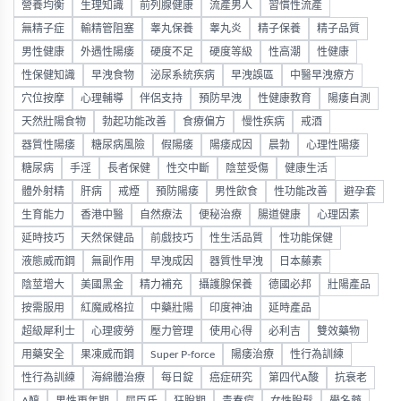
營養均衡
生理知識
前列腺健康
流產男人
習慣性流產
無精子症
輸精管阻塞
睾丸保養
睾丸炎
精子保養
精子品質
男性健康
外遇性陽痿
硬度不足
硬度等級
性高潮
性健康
性保健知識
早洩食物
泌尿系統疾病
早洩誤區
中醫早洩療方
穴位按摩
心理輔導
伴侶支持
預防早洩
性健康教育
陽痿自測
天然壯陽食物
勃起功能改善
食療偏方
慢性疾病
戒酒
器質性陽痿
糖尿病風險
假陽痿
陽痿成因
晨勃
心理性陽痿
糖尿病
手淫
長者保健
性交中斷
陰莖受傷
健康生活
體外射精
肝病
戒煙
預防陽痿
男性飲食
性功能改善
避孕套
生育能力
香港中醫
自然療法
便秘治療
腸道健康
心理因素
延時技巧
天然保健品
前戲技巧
性生活品質
性功能保健
液態威而鋼
無副作用
早洩成因
器質性早洩
日本藤素
陰莖增大
美國黑金
精力補充
攝護腺保養
德國必邦
壯陽產品
按需服用
紅魔威格拉
中藥壯陽
印度神油
延時產品
超級犀利士
心理疲勞
壓力管理
使用心得
必利吉
雙效藥物
用藥安全
果凍威而鋼
Super P-force
陽痿治療
性行為訓練
性行為訓練
海綿體治療
每日錠
癌症研究
第四代A酸
抗衰老