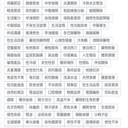
用藥禁忌
健康檢查
中年保健
夫妻關係
冷熱水交替浴
精液異常
前列腺炎
中醫補腎
勃起硬度分級
婚姻關係
生活壓力
早洩預防
自我保健
保險套使用
器質性勃起障礙
中醫誤區
不良生活習慣
生活習慣
性功能飲食
中醫養生
伴侶溝通
香港男性
早洩護理
多巴胺藥物
頭痛緩解
性生活改善
藥效持續時間
心理性陽痿
汗馬糖
酒精與藥物
空腹服用
伐地那非
療程服用
達泊西汀
達泊西汀
藥物劑量
陽痿指南
盆底肌鍛鍊
高血壓
印度藥品
人生階段
體質調理
催情產品
性冷感
女性性慾
親密場所
性隱私
伴侶關係
夫妻溝通
女性性行為
前列腺癌
壽命延長
他達拉非
免疫性不育
每日錠
前列腺痛
洗澡水溫
天然食療
體重管理
性功能衰退
飲食習慣
不孕原因
隱睾症
性生活品質
排尿異常
自然壯陽法
腎虛症狀
口腔健康
睡眠品質
電腦輻射
仰臥起坐
遺精
備孕指南
精子活力
高溫不孕
藥物對生育影響
先天性畸形
絲蟲病
精子過多
黑色水果
補腎食物
生殖感染
慢性疾病
腎虛
泌尿系統
腎臟健康
運動保健
少精子症
生殖健康
睾丸保養
染色體異常
男性不育
遺傳疾病
男性不孕