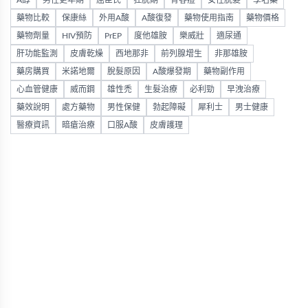
A醇
男性更年期
屈臣氏
狂脫期
青春痘
女性脫髮
學名藥
藥物比較
保康絲
外用A酸
A酸復發
藥物使用指南
藥物價格
藥物劑量
HIV預防
PrEP
度他雄胺
樂威壯
適尿通
肝功能監測
皮膚乾燥
西地那非
前列腺增生
非那雄胺
藥房購買
米諾地爾
脫髮原因
A酸爆發期
藥物副作用
心血管健康
威而鋼
雄性禿
生髮治療
必利勁
早洩治療
藥效說明
處方藥物
男性保健
勃起障礙
犀利士
男士健康
醫療資訊
暗瘡治療
口服A酸
皮膚護理