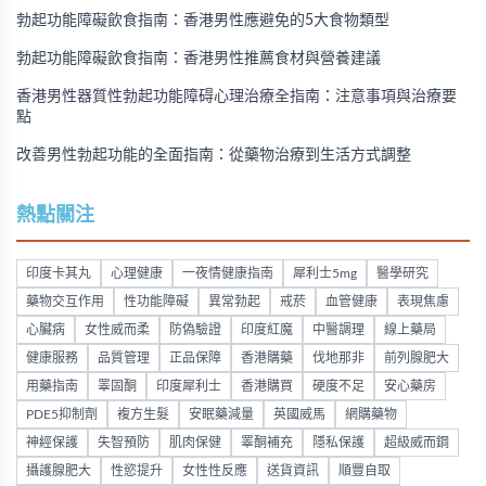
勃起功能障礙飲食指南：香港男性應避免的5大食物類型
勃起功能障礙飲食指南：香港男性推薦食材與營養建議
香港男性器質性勃起功能障碍心理治療全指南：注意事項與治療要
點
改善男性勃起功能的全面指南：從藥物治療到生活方式調整
熱點關注
印度卡其丸
心理健康
一夜情健康指南
犀利士5mg
醫學研究
藥物交互作用
性功能障礙
異常勃起
戒菸
血管健康
表現焦慮
心臟病
女性威而柔
防偽驗證
印度紅魔
中醫調理
線上藥局
健康服務
品質管理
正品保障
香港購藥
伐地那非
前列腺肥大
用藥指南
睪固酮
印度犀利士
香港購買
硬度不足
安心藥房
PDE5抑制劑
複方生髮
安眠藥減量
英國威馬
網購藥物
神經保護
失智預防
肌肉保健
睪酮補充
隱私保護
超級威而鋼
攝護腺肥大
性慾提升
女性性反應
送貨資訊
順豐自取