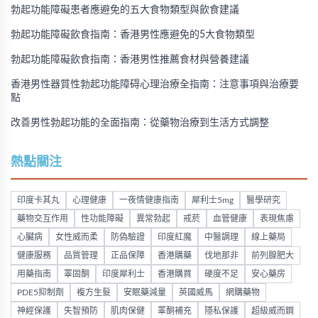
勃起功能障礙患者應避免的五大食物類型與飲食建議
勃起功能障礙飲食指南：香港男性應避免的5大食物類型
勃起功能障礙飲食指南：香港男性推薦食材與營養建議
香港男性器質性勃起功能障碍心理治療全指南：注意事項與治療要
點
改善男性勃起功能的全面指南：從藥物治療到生活方式調整
熱點關注
印度卡其丸
心理健康
一夜情健康指南
犀利士5mg
醫學研究
藥物交互作用
性功能障礙
異常勃起
戒菸
血管健康
表現焦慮
心臟病
女性威而柔
防偽驗證
印度紅魔
中醫調理
線上藥局
健康服務
品質管理
正品保障
香港購藥
伐地那非
前列腺肥大
用藥指南
睪固酮
印度犀利士
香港購買
硬度不足
安心藥房
PDE5抑制劑
複方生髮
安眠藥減量
英國威馬
網購藥物
神經保護
失智預防
肌肉保健
睪酮補充
隱私保護
超級威而鋼