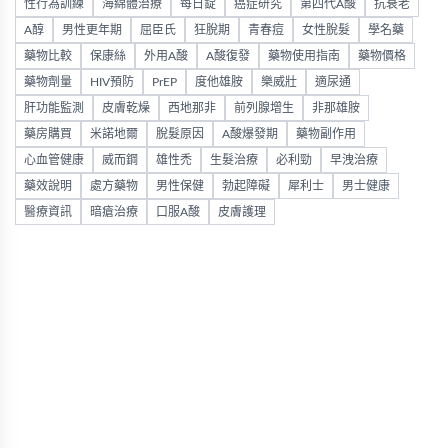
性行為訓練
海綿體治療
每日錠
癌症研究
第四代A酸
抗衰老
A醇
男性更年期
屈臣氏
狂脫期
青春痘
女性脫髮
學名藥
藥物比較
保康絲
外用A酸
A酸復發
藥物使用指南
藥物價格
藥物劑量
HIV預防
PrEP
度他雄胺
樂威壯
適尿通
肝功能監測
皮膚乾燥
西地那非
前列腺增生
非那雄胺
藥房購買
米諾地爾
脫髮原因
A酸爆發期
藥物副作用
心血管健康
威而鋼
雄性禿
生髮治療
必利勁
早洩治療
藥效說明
處方藥物
男性保健
勃起障礙
犀利士
男士健康
醫療資訊
暗瘡治療
口服A酸
皮膚護理