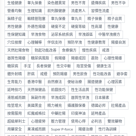
生殖健康
睾丸保養
染色體異常
男性不育
遺傳疾病
男性不孕
營養均衡
生理知識
前列腺健康
流產男人
習慣性流產
無精子症
輸精管阻塞
睾丸保養
睾丸炎
精子保養
精子品質
男性健康
外遇性陽痿
硬度不足
硬度等級
性高潮
性健康
性保健知識
早洩食物
泌尿系統疾病
早洩誤區
中醫早洩療方
穴位按摩
心理輔導
伴侶支持
預防早洩
性健康教育
陽痿自測
天然壯陽食物
勃起功能改善
食療偏方
慢性疾病
戒酒
器質性陽痿
糖尿病風險
假陽痿
陽痿成因
晨勃
心理性陽痿
糖尿病
手淫
長者保健
性交中斷
陰莖受傷
健康生活
體外射精
肝病
戒煙
預防陽痿
男性飲食
性功能改善
避孕套
生育能力
香港中醫
自然療法
便秘治療
腸道健康
心理因素
延時技巧
天然保健品
前戲技巧
性生活品質
性功能保健
液態威而鋼
無副作用
早洩成因
器質性早洩
日本藤素
陰莖增大
美國黑金
精力補充
攝護腺保養
德國必邦
壯陽產品
按需服用
紅魔威格拉
中藥壯陽
印度神油
延時產品
超級犀利士
心理疲勞
壓力管理
使用心得
必利吉
雙效藥物
用藥安全
果凍威而鋼
Super P-force
陽痿治療
性行為訓練