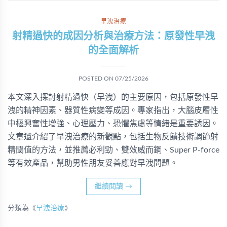
早洩治療
射精過快的成因分析與治療方法：原發性早洩
的全面解析
POSTED ON
07/25/2026
本文深入探討射精過快（早洩）的主要原因，包括原發性早
洩的精神因素、器質性病變等成因。專家指出，大腦皮層性
中樞興奮性增強、心理壓力、恐懼焦慮等情緒是重要誘因。
文章還介紹了早洩治療的新觀點，包括生物反饋技術調節射
精閾值的方法，並推薦必利勁、雙效威而鋼、Super P-force
等有效產品，幫助男性朋友妥善應對早洩問題。
繼續閱讀
→
分類為《
早洩治療
》