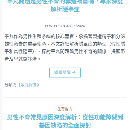
睾丸問題是男性不育的罪魁禍首嗎？專家深度
解析隱睾症
POSTED ON
07/25/2026
睾丸作為男性生殖系統的核心器官，承擔著製造精子和分泌
雄性激素的重要使命。本文詳細解析隱睾症的類型（假性隱
睾和真性隱睾），探討睾丸問題與男性不育的關係，提醒患
者及早就醫診治。
繼續閱讀
→
分類為《
睾丸保養
》
生育能力
男性不育常見原因深度解析：從性功能障礙到
基因缺陷的全面探討