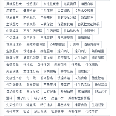
攝護腺肥大
性慾提升
女性性反應
送貨資訊
順豐自取
用藥禁忌
健康檢查
中年保健
夫妻關係
冷熱水交替浴
精液異常
前列腺炎
中醫補腎
勃起硬度分級
婚姻關係
生活壓力
早洩預防
自我保健
保險套使用
器質性勃起障礙
中醫誤區
不良生活習慣
生活習慣
性功能飲食
中醫養生
伴侶溝通
香港男性
早洩護理
多巴胺藥物
頭痛緩解
性生活改善
藥效持續時間
心理性陽痿
汗馬糖
酒精與藥物
空腹服用
伐地那非
療程服用
達泊西汀
達泊西汀
藥物劑量
陽痿指南
盆底肌鍛鍊
高血壓
印度藥品
人生階段
體質調理
催情產品
性冷感
女性性慾
親密場所
性隱私
伴侶關係
夫妻溝通
女性性行為
前列腺癌
壽命延長
他達拉非
免疫性不育
每日錠
前列腺痛
洗澡水溫
天然食療
體重管理
性功能衰退
飲食習慣
不孕原因
隱睾症
性生活品質
排尿異常
自然壯陽法
腎虛症狀
口腔健康
睡眠品質
電腦輻射
仰臥起坐
遺精
備孕指南
精子活力
高溫不孕
藥物對生育影響
先天性畸形
絲蟲病
精子過多
黑色水果
補腎食物
生殖感染
慢性疾病
腎虛
泌尿系統
腎臟健康
運動保健
少精子症