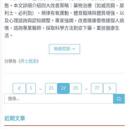
態。本文詳細介紹四大改善策略：藥物治療（如威而鋼、犀
利士、必利勁）、規律有氧運動、體育鍛煉與體質增強，以
及心理諮詢與認知調整。專家強調，改善陽痿需根據個人病
情，諮詢專業醫師，採取科學方法對症下藥，重拾健康生
活。
繼續閱讀
→
分類為《
男士健康
》
1
...
21
22
23
...
77
近期文章